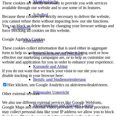
Matthäuskirche
These cookies are strictly necessary to provide you with services
available through our website and to use some of its features.
Schulhof
Because these cookies are strictly necessary to deliver the website,
you cannot refuse them without impacting how our site functions.
You can block or delete them by changing your browser settings and
Schulprofil
force blocking all cookies on this website.
Google Analytics Cookies
Allgemeines
These cookies collect information that is used either in aggregate
form to help us understand how our website is being used or how
Sprachenfolgen und Profilfach
effective our marketing campaigns are, or to help us customize our
website and application for you in order to enhance your experience.
Kursstufe und Abitur
If you do not want that we track your visist to our site you can
disable tracking in your browser here:
Berufs- und Studienorientierung
Hier klicken, um Google Analytics zu aktivieren/deaktivieren.
Bilingualer Unterricht
Other external services
We also use different external services like Google Webfonts,
Medienbildung und Digitales Lernen
Google Maps and external Video providers. Since these providers
may collect personal data like your IP address we allow you to block