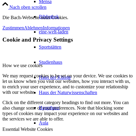
Mensa
Nach oben scrollen
Bibliothek
Die Bach-Webseite nutzt Cookies.
Zustimmen
Ablehnen
Informationen
eine-welt-laden
Cookie and Privacy Settings
Sportstätten
Studienhaus
How we use cookies
We may request cookies to be set on your device. We use cookies to
Haus der Künste
let us know when you visit our websites, how you interact with us,
to enrich your user experience, and to customize your relationship
with our website.
Haus der Naturwissenschaften
Click on the different category headings to find out more. You can
Haupthaus
also change some of your preferences. Note that blocking some
types of cookies may impact your experience on our websites and
the services we are able to offer.
Aula
Essential Website Cookies