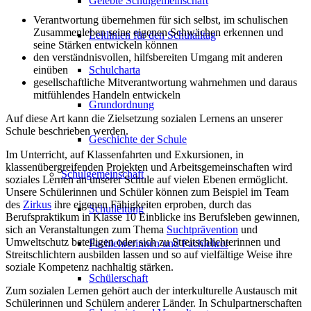
Gelebte Schulgemeinschaft
Verantwortung übernehmen für sich selbst, im schulischen
Zusammenleben seine eigenen Schwächen erkennen und
Leitlinien für den Schulalltag
seine Stärken entwickeln können
den verständnisvollen, hilfsbereiten Umgang mit anderen
einüben
Schulcharta
gesellschaftliche Mitverantwortung wahrnehmen und daraus
mitfühlendes Handeln entwickeln
Grundordnung
Auf diese Art kann die Zielsetzung sozialen Lernens an unserer
Schule beschrieben werden.
Geschichte der Schule
Im Unterricht, auf Klassenfahrten und Exkursionen, in
klassenübergreifenden Projekten und Arbeitsgemeinschaften wird
Schulgemeinschaft
soziales Lernen an unserer Schule auf vielen Ebenen ermöglicht.
Unsere Schülerinnen und Schüler können zum Beispiel im Team
des
Zirkus
ihre eigenen Fähigkeiten erproben, durch das
Schulleitung
Berufspraktikum in Klasse 10 Einblicke ins Berufsleben gewinnen,
sich an Veranstaltungen zum Thema
Suchtprävention
und
Umweltschutz beteiligen oder sich zu Streitschlichterinnen und
Fachlehrerinnen und Fachlehrer
Streitschlichtern ausbilden lassen und so auf vielfältige Weise ihre
soziale Kompetenz nachhaltig stärken.
Schülerschaft
Zum sozialen Lernen gehört auch der interkulturelle Austausch mit
Schülerinnen und Schülern anderer Länder. In Schulpartnerschaften