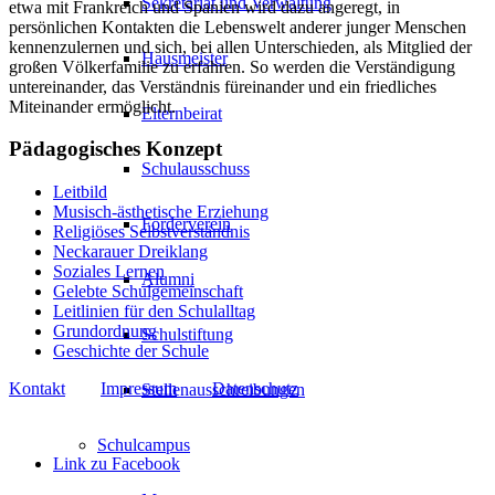
Sekretariat und Verwaltung
etwa mit Frankreich und Spanien wird dazu angeregt, in
persönlichen Kontakten die Lebenswelt anderer junger Menschen
kennenzulernen und sich, bei allen Unterschieden, als Mitglied der
Hausmeister
großen Völkerfamilie zu erfahren. So werden die Verständigung
untereinander, das Verständnis füreinander und ein friedliches
Miteinander ermöglicht.
Elternbeirat
Pädagogisches Konzept
Schulausschuss
Leitbild
Musisch-ästhetische Erziehung
Förderverein
Religiöses Selbstverständnis
Neckarauer Dreiklang
Soziales Lernen
Alumni
Gelebte Schulgemeinschaft
Leitlinien für den Schulalltag
Grundordnung
Schulstiftung
Geschichte der Schule
Kontakt
Impressum
Datenschutz
Stellenausschreibungen
Schulcampus
Link zu Facebook