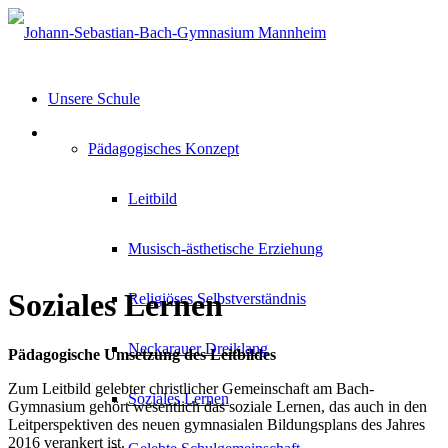
Unsere Schule
Pädagogisches Konzept
Leitbild
Musisch-ästhetische Erziehung
Soziales Lernen
Religiöses Selbstverständnis
Neckarauer Dreiklang
Pädagogische Umsetzung des Leitbildes
Zum Leitbild gelebter christlicher Gemeinschaft am Bach-
Soziales Lernen
Gymnasium gehört wesentlich das soziale Lernen, das auch in den
Leitperspektiven des neuen gymnasialen Bildungsplans des Jahres
2016 verankert ist.