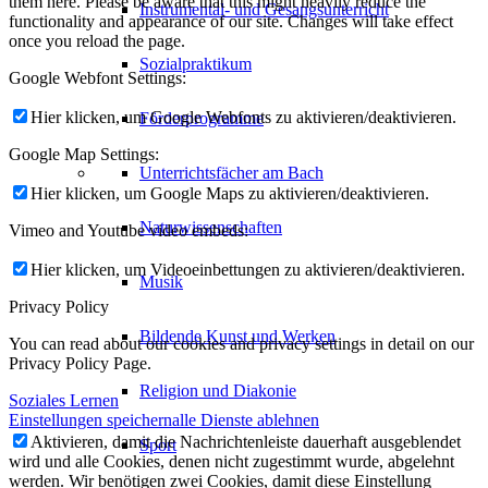
them here. Please be aware that this might heavily reduce the
Instrumental- und Gesangsunterricht
functionality and appearance of our site. Changes will take effect
once you reload the page.
Sozialpraktikum
Google Webfont Settings:
Hier klicken, um Google Webfonts zu aktivieren/deaktivieren.
Förderprogramme
Google Map Settings:
Unterrichtsfächer am Bach
Hier klicken, um Google Maps zu aktivieren/deaktivieren.
Naturwissenschaften
Vimeo and Youtube video embeds:
Hier klicken, um Videoeinbettungen zu aktivieren/deaktivieren.
Musik
Privacy Policy
Bildende Kunst und Werken
You can read about our cookies and privacy settings in detail on our
Privacy Policy Page.
Religion und Diakonie
Soziales Lernen
Einstellungen speichern
alle Dienste ablehnen
Aktivieren, damit die Nachrichtenleiste dauerhaft ausgeblendet
Sport
wird und alle Cookies, denen nicht zugestimmt wurde, abgelehnt
werden. Wir benötigen zwei Cookies, damit diese Einstellung