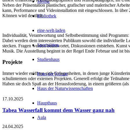
Mensa
Neben der Präsentation plastischer, grafischer und malerischer Arbei
kann, Performance und Videoinstallation mit eingeschlossen. In über
Können wird deutlich.
Bibliothek
eine-welt-laden
Individualität, Verantwortung und Selbstbestimmung sind Programm: be
Dabei werden dem interessierten Publikum sowohl die individuelle Lei
Sportstätten
stecken. Fragen werden beantwortet, Diskussionen entstehen. Kunst wi
Musik. Die Ausstellung beginnt in der Regel Ende Februar und ist bi
Studienhaus
Projekte
Immer wieder eröffnen sich Gelegenheiten, in denen junge Künstleri
Haus der Künste
schulinternen oder externen Projekten. Generell erfolgt die Teilnahme
Haben sie doch Spaß an der Herausforderung, in einem größeren (als
Haus der Naturwissenschaften
17.10.2025
Haupthaus
Tabea Wasserfall kommt dem Wasser ganz nah
Aula
24.04.2025