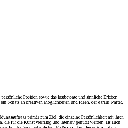
 persönliche Position sowie das lustbetonte und sinnliche Erleben
in Schatz an kreativen Möglichkeiten und Ideen, der darauf wartet,
dungsauftrags primär zum Ziel, die einzelne Persönlichkeit mit ihren
ie für die Kunst vielfältig und intensiv genutzt werden, als auch
 werfen, tragen in erheblichen Maße dazu bei, dieser Absicht im