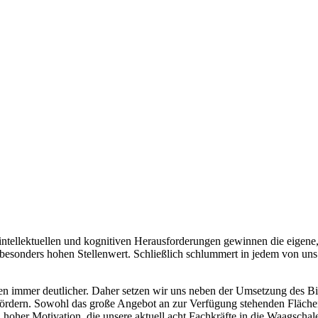
 intellektuellen und kognitiven Herausforderungen gewinnen die eigene,
sonders hohen Stellenwert. Schließlich schlummert in jedem von uns e
en immer deutlicher. Daher setzen wir uns neben der Umsetzung des Bil
rdern. Sowohl das große Angebot an zur Verfügung stehenden Flächen, d
hoher Motivation, die unsere aktuell acht Fachkräfte in die Waagschale