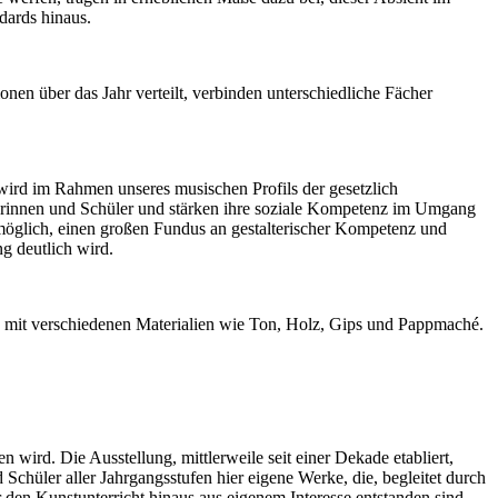
dards hinaus.
nen über das Jahr verteilt, verbinden unterschiedliche Fächer
wird im Rahmen unseres musischen Profils der gesetzlich
ülerinnen und Schüler und stärken ihre soziale Kompetenz im Umgang
öglich, einen großen Fundus an gestalterischer Kompetenz und
g deutlich wird.
g mit verschiedenen Materialien wie Ton, Holz, Gips und Pappmaché.
ird. Die Ausstellung, mittlerweile seit einer Dekade etabliert,
Schüler aller Jahrgangsstufen hier eigene Werke, die, begleitet durch
den Kunstunterricht hinaus aus eigenem Interesse entstanden sind.