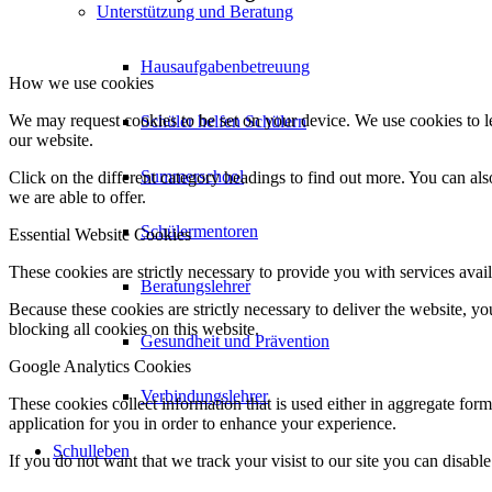
Unterstützung und Beratung
Hausaufgabenbetreuung
How we use cookies
We may request cookies to be set on your device. We use cookies to le
Schüler helfen Schülern
our website.
Summerschool
Click on the different category headings to find out more. You can a
we are able to offer.
Schülermentoren
Essential Website Cookies
These cookies are strictly necessary to provide you with services avail
Beratungslehrer
Because these cookies are strictly necessary to deliver the website, 
blocking all cookies on this website.
Gesundheit und Prävention
Google Analytics Cookies
Verbindungslehrer
These cookies collect information that is used either in aggregate fo
application for you in order to enhance your experience.
Schulleben
If you do not want that we track your visist to our site you can disabl