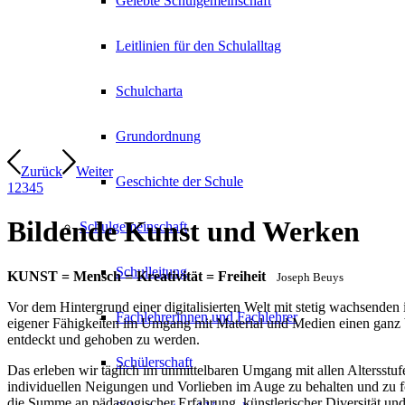
Gelebte Schulgemeinschaft
Leitlinien für den Schulalltag
Schulcharta
Grundordnung
Zurück
Weiter
Geschichte der Schule
1
2
3
4
5
Bildende Kunst und Werken
Schulgemeinschaft
Schulleitung
KUNST = Mensch = Kreativität = Freiheit
Joseph Beuys
Vor dem Hintergrund einer digitalisierten Welt mit stetig wachsenden
Fachlehrerinnen und Fachlehrer
eigener Fähigkeiten im Umgang mit Material und Medien einen ganz be
entdeckt und gehoben zu werden.
Schülerschaft
Das erleben wir täglich im unmittelbaren Umgang mit allen Altersstuf
individuellen Neigungen und Vorlieben im Auge zu behalten und zu fö
die Summe an pädagogischer Erfahrung, künstlerischer Diversität und 