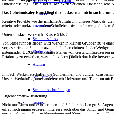
Sekretariat und Verwaltung
Unterrichtsalltag Gestalt und Ausdruck zu verleihen. Die technische A
Das Geheimnis der Kunst liegt darin, dass man nicht sucht, sond
Hausmeister
Kreative Projekte wie die jährliche Aufführung unseres Musicals, di
miteinander und sind aus dem Schulleben nicht mehr wegzudenken. Sie
Elternbeirat
Unterrichtsfach Werken in Klasse 5 bis 7
Schulausschuss
Von Stufe fünf bis sieben wird Werken in kleinen Gruppen zu je eine
vorgeschriebene Stundensatz deutlich überschritten. In der Werkgrup
Förderverein
miteinander. Durch gemeinsames Planen von Gestaltungsprozessen im
Erfahrung zu erwerben, was nicht zuletzt jährlich durch die hervorra
Alumni
Im Fach Werken erschaffen die Schülerinnen und Schüler künstleris
Schulstiftung
Unsere Werkräume, unter anderem mit Holzraum und Tonraum mit Bre
Stellenausschreibungen
Augenschmaus-Ausstellung
Schulcampus
Nicht nur Eltern und Schülerinnen und Schüler machen große Augen, 
erfreut sich immer größerem Interesse auch über das Schul- und Gemei
unsere erfahrenen Kunstpädagoginnen und Kunstpädagogen, im Unterri