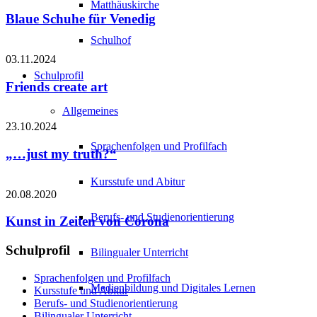
Matthäuskirche
Blaue Schuhe für Venedig
Schulhof
03.11.2024
Schulprofil
Friends create art
Allgemeines
23.10.2024
Sprachenfolgen und Profilfach
„…just my truth?“
Kursstufe und Abitur
20.08.2020
Berufs- und Studienorientierung
Kunst in Zeiten von Corona
Schulprofil
Bilingualer Unterricht
Sprachenfolgen und Profilfach
Medienbildung und Digitales Lernen
Kursstufe und Abitur
Berufs- und Studienorientierung
Bilingualer Unterricht