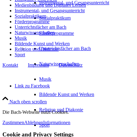
Instrumental- und Gesangsunterricht
Medienbildung und Digitales Lernen
Instrumental- und Gesangsunterricht
Sozialpraktikum
Sozialpraktikum
Förderprogramme
Unterrichtsfächer am Bach
Naturwissenschaften
Förderprogramme
Musik
Bildende Kunst und Werken
Unterrichtsfächer am Bach
Religion und Diakonie
Sport
Naturwissenschaften
Kontakt
Impressum
Datenschutz
Musik
Link zu Facebook
Bildende Kunst und Werken
Nach oben scrollen
Religion und Diakonie
Die Bach-Webseite nutzt Cookies.
Zustimmen
Ablehnen
Informationen
Sport
Cookie and Privacy Settings