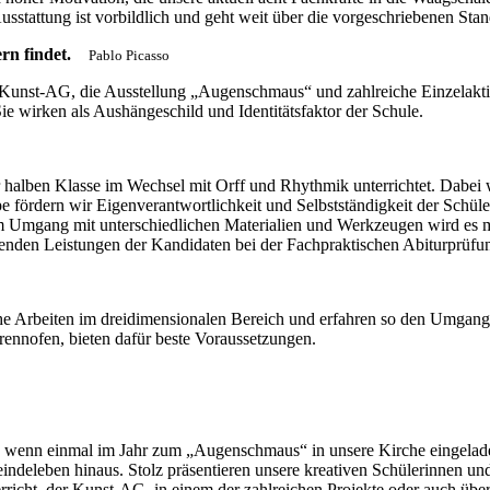
usstattung ist vorbildlich und geht weit über die vorgeschriebenen Stan
ern findet.
Pablo Picasso
e Kunst-AG, die Ausstellung „Augenschmaus“ und zahlreiche Einzelaktio
 wirken als Aushängeschild und Identitätsfaktor der Schule.
r halben Klasse im Wechsel mit Orff und Rhythmik unterrichtet. Dabei 
pe fördern wir Eigenverantwortlichkeit und Selbstständigkeit der Sch
 Umgang mit unterschiedlichen Materialien und Werkzeugen wird es m
genden Leistungen der Kandidaten bei der Fachpraktischen Abiturprüfun
che Arbeiten im dreidimensionalen Bereich und erfahren so den Umgan
nnofen, bieten dafür beste Voraussetzungen.
wenn einmal im Jahr zum „Augenschmaus“ in unsere Kirche eingeladen w
ndeleben hinaus. Stolz präsentieren unsere kreativen Schülerinnen und 
cht, der Kunst-AG, in einem der zahlreichen Projekte oder auch über 