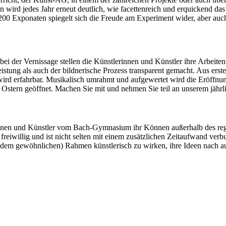
ten wird jedes Jahr erneut deutlich, wie facettenreich und erquickend 
 200 Exponaten spiegelt sich die Freude am Experiment wider, aber auc
i der Vernissage stellen die Künstlerinnen und Künstler ihre Arbeiten 
stung als auch der bildnerische Prozess transparent gemacht. Aus erst
rd erfahrbar. Musikalisch umrahmt und aufgewertet wird die Eröffnung 
s Ostern geöffnet. Machen Sie mit und nehmen Sie teil an unserem jähr
nnen und Künstler vom Bach-Gymnasium ihr Können außerhalb des regulä
 freiwillig und ist nicht selten mit einem zusätzlichen Zeitaufwand ver
 dem gewöhnlichen) Rahmen künstlerisch zu wirken, ihre Ideen nach a