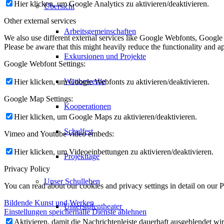
Hier klicken, um Google Analytics zu aktivieren/deaktivieren.
Übersicht
Other external services
Arbeitsgemeinschaften
We also use different external services like Google Webfonts, Google
Please be aware that this might heavily reduce the functionality and a
Exkursionen und Projekte
Google Webfont Settings:
Wettbewerbe
Hier klicken, um Google Webfonts zu aktivieren/deaktivieren.
Google Map Settings:
Kooperationen
Hier klicken, um Google Maps zu aktivieren/deaktivieren.
Schulfest
Vimeo and Youtube video embeds:
Hier klicken, um Videoeinbettungen zu aktivieren/deaktivieren.
Projekttage
Privacy Policy
Unser Schulleben
You can read about our cookies and privacy settings in detail on our 
Bildende Kunst und Werken
Unterstufentheater
Einstellungen speichern
alle Dienste ablehnen
Aktivieren, damit die Nachrichtenleiste dauerhaft ausgeblendet w