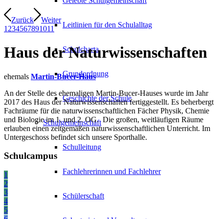
Gelebte Schulgemeinschaft
Zurück
Weiter
Leitlinien für den Schulalltag
1
2
3
4
5
6
7
8
9
10
11
Haus der Naturwissenschaften
Schulcharta
Grundordnung
ehemals
Martin-Bucer-Haus
An der Stelle des ehemaligen Martin-Bucer-Hauses wurde im Jahr
Geschichte der Schule
2017 des Haus der Naturwissenschaften fertiggestellt. Es beherbergt
Fachräume für die naturwissenschaftlichen Fächer Physik, Chemie
und Biologie im 1. und 2. OG. Die großen, weitläufigen Räume
Schulgemeinschaft
erlauben einen zeitgemäßen naturwissenschaftlichen Unterricht. Im
Untergeschoss befindet sich unsere Sporthalle.
Schulleitung
Schulcampus
Fachlehrerinnen und Fachlehrer
1
2
3
Schülerschaft
4
5
6