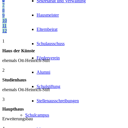
Sekretariat und Verwaltung
7
8
Hausmeister
9
10
11
Elternbeirat
12
1
Schulausschuss
Haus der Künste
Förderverein
ehemals Ott-Heinrich-Stift
2
Alumni
Studienhaus
Schulstiftung
ehemals Ott-Heinrich-Stift
3
Stellenausschreibungen
Haupthaus
Schulcampus
Erweiterungsbau