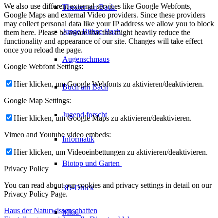
We also use different external services like Google Webfonts,
Theater am
Bach
Google Maps and external Video providers. Since these providers
may collect personal data like your IP address we allow you to block
Junge Bühne
Bach
them here. Please be aware that this might heavily reduce the
functionality and appearance of our site. Changes will take effect
once you reload the page.
Augenschmaus
Google Webfont Settings:
Hier klicken, um Google Webfonts zu aktivieren/deaktivieren.
Buch am Bach
Google Map Settings:
Jugend forscht
Hier klicken, um Google Maps zu aktivieren/deaktivieren.
Vimeo and Youtube video embeds:
Informatik
Hier klicken, um Videoeinbettungen zu aktivieren/deaktivieren.
Biotop und Garten
Privacy Policy
You can read about our cookies and privacy settings in detail on our
3D-Druck
Privacy Policy Page.
Haus der Naturwissenschaften
Mkid