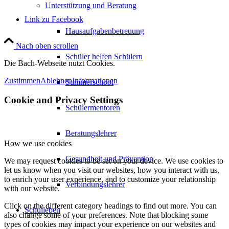
Unterstützung und Beratung
Link zu Facebook
Hausaufgabenbetreuung
Nach oben scrollen
Schüler helfen Schülern
Die Bach-Webseite nutzt Cookies.
Zustimmen
Ablehnen
Informationen
Summerschool
Cookie and Privacy Settings
Schülermentoren
Beratungslehrer
How we use cookies
Gesundheit und Prävention
We may request cookies to be set on your device. We use cookies to
let us know when you visit our websites, how you interact with us,
to enrich your user experience, and to customize your relationship
Verbindungslehrer
with our website.
Click on the different category headings to find out more. You can
Schulleben
also change some of your preferences. Note that blocking some
types of cookies may impact your experience on our websites and