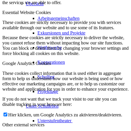
the services we are able to offer.
Übersicht
Essential Website Cookies
Arbeitsgemeinschaften
These cookies are strictly necessary to provide you with services
available through our website and to use some of its features.
Exkursionen und Projekte
Because these cookies are strictly necessary to deliver the website,
you cannot refuse them without impacting how our site functions.
Wettbewerbe
You can block or delete them by changing your browser settings and
force blocking all cookies on this website.
Kooperationen
Google Analytics Cookies
These cookies collect information that is used either in aggregate
Schulfest
form to help us understand how our website is being used or how
effective our marketing campaigns are, or to help us customize our
website and application for you in order to enhance your experience.
Projekttage
If you do not want that we track your visist to our site you can
disable tracking in your browser here:
Unser Schulleben
Hier klicken, um Google Analytics zu aktivieren/deaktivieren.
Unterstufentheater
Other external services