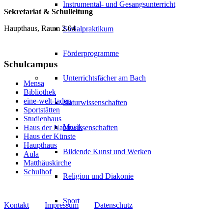
Instrumental- und Gesangsunterricht
Sekretariat & Schulleitung
Haupthaus, Raum 2.04
Sozialpraktikum
Förderprogramme
Schulcampus
Unterrichtsfächer am Bach
Mensa
Bibliothek
eine-welt-laden
Naturwissenschaften
Sportstätten
Studienhaus
Musik
Haus der Naturwissenschaften
Haus der Künste
Haupthaus
Bildende Kunst und Werken
Aula
Matthäuskirche
Schulhof
Religion und Diakonie
Sport
Kontakt
Impressum
Datenschutz