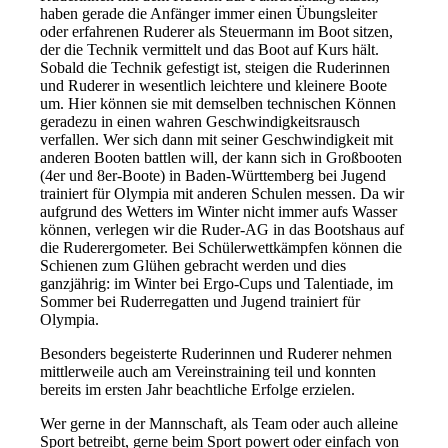
haben gerade die Anfänger immer einen Übungsleiter
oder erfahrenen Ruderer als Steuermann im Boot sitzen,
der die Technik vermittelt und das Boot auf Kurs hält.
Sobald die Technik gefestigt ist, steigen die Ruderinnen
und Ruderer in wesentlich leichtere und kleinere Boote
um. Hier können sie mit demselben technischen Können
geradezu in einen wahren Geschwindigkeitsrausch
verfallen. Wer sich dann mit seiner Geschwindigkeit mit
anderen Booten battlen will, der kann sich in Großbooten
(4er und 8er-Boote) in Baden-Württemberg bei Jugend
trainiert für Olympia mit anderen Schulen messen. Da wir
aufgrund des Wetters im Winter nicht immer aufs Wasser
können, verlegen wir die Ruder-AG in das Bootshaus auf
die Ruderergometer. Bei Schülerwettkämpfen können die
Schienen zum Glühen gebracht werden und dies
ganzjährig: im Winter bei Ergo-Cups und Talentiade, im
Sommer bei Ruderregatten und Jugend trainiert für
Olympia.
Besonders begeisterte Ruderinnen und Ruderer nehmen
mittlerweile auch am Vereinstraining teil und konnten
bereits im ersten Jahr beachtliche Erfolge erzielen.
Wer gerne in der Mannschaft, als Team oder auch alleine
Sport betreibt, gerne beim Sport powert oder einfach von