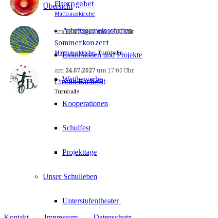
Elterngebet
Übersicht
Matthäuskirche
Arbeitsgemeinschaften
am
23.07.2027
um
19:00 Uhr
Sommerkonzert
Matthäuskirche
, Turnhalle
Exkursionen und Projekte
am
24.07.2027
um
17:00 Uhr
Wettbewerbe
Circus Bachelli
Turnhalle
Kooperationen
Schulfest
Projekttage
Unser Schulleben
Unterstufentheater
Kontakt
Impressum
Datenschutz