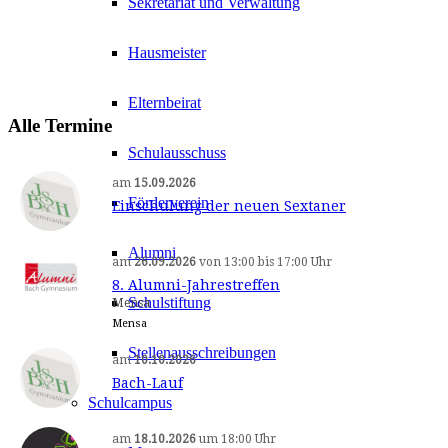
Sekretariat und Verwaltung
Hausmeister
Elternbeirat
Alle Termine
Schulausschuss
am
15.09.2026
Förderverein
Einschulung der neuen Sextaner
Alumni
am
26.09.2026
von
13:00
bis
17:00 Uhr
8. Alumni-Jahrestreffen
Schulstiftung
Mensa
Mensa
Stellenausschreibungen
am
10.10.2026
Bach-Lauf
Schulcampus
am
18.10.2026
um
18:00 Uhr