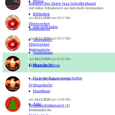
Mensa
Konzert der Enjoy Jazz Schulbigband
mit vielen Teilnehmern aus dem Bach-Gymnasium
Bibliothek
am
02.11.2026
um
08:15 Uhr
Elterngebet
eine-welt-laden
Matthäuskirche
am
30.11.2026
um
08:15 Uhr
Sportstätten
Elterngebet
Matthäuskirche
Studienhaus
am
04.12.2026
um
06:45 Uhr
Frühandacht
Haus der Künste
Haus der Naturwissenschaften
am
11.12.2026
um
06:45 Uhr
Frühandacht
Haupthaus
am
14.12.2026
um
19:00 Uhr
Aula
Weihnachtskonzert (1)
Matthäuskirche