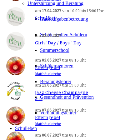
Unterstützung und Beratung
am
17.04.2027
von
10:00
bis
15:00 Uhr
Schulfest
Hausaufgabenbetreuung
Schüler helfen Schülern
am
22.04.2027
Girls' Day / Boys` Day
Summerschool
am
03.05.2027
um
08:15 Uhr
Schülermentoren
Elterngebet
Matthäuskirche
Beratungslehrer
am
13.05.2027
um
19:00 Uhr
Jazz Cheese Champagne
Gesundheit und Prävention
Aula
am
07.06.2027
um
08:15 Uhr
Verbindungslehrer
Elterngebet
Matthäuskirche
Schulleben
am
06.07.2027
um
08:15 Uhr