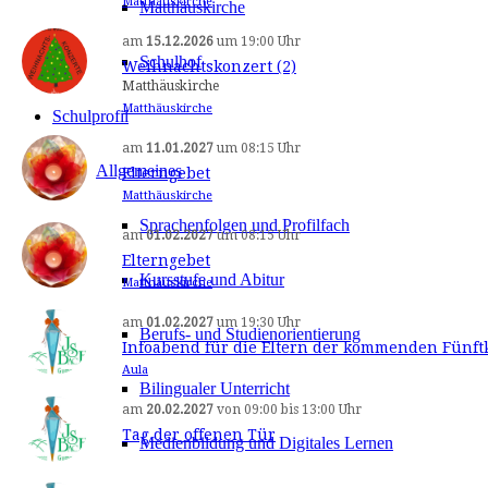
Matthäuskirche
Matthäuskirche
am
15.12.2026
um
19:00 Uhr
Schulhof
Weihnachtskonzert (2)
Matthäuskirche
Matthäuskirche
Schulprofil
am
11.01.2027
um
08:15 Uhr
Allgemeines
Elterngebet
Matthäuskirche
Sprachenfolgen und Profilfach
am
01.02.2027
um
08:15 Uhr
Elterngebet
Kursstufe und Abitur
Matthäuskirche
am
01.02.2027
um
19:30 Uhr
Berufs- und Studienorientierung
Infoabend für die Eltern der kommenden Fünft
Aula
Bilingualer Unterricht
am
20.02.2027
von
09:00
bis
13:00 Uhr
Tag der offenen Tür
Medienbildung und Digitales Lernen