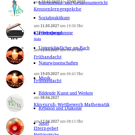
Instrumental- und Gesangsunterricht
von
25.02.2027
bis
27.02.2027
Kennenlerngespräche
Sozialpraktikum
am
11.03.2027
um
19:30 Uhr
Förderprogramme
Klavierabend
Aula
Unterrichtsfächer am Bach
am
12.03.2027
um
06:45 Uhr
Frühandacht
Naturwissenschaften
am
19.03.2027
um
06:45 Uhr
Musik
Frühandacht
Bildende Kunst und Werken
am
08.04.2027
Känguruh-Wettbewerb Mathematik
Religion und Diakonie
am
12.04.2027
um
08:15 Uhr
Sport
Elterngebet
Matthäuskirche