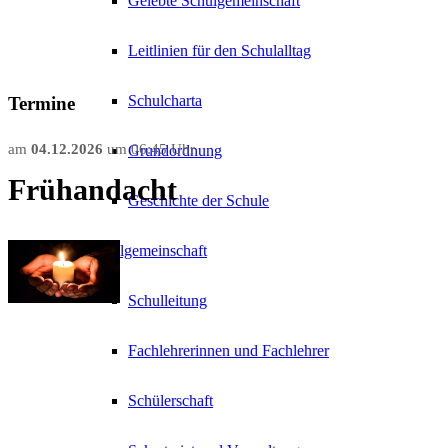
Gelebte Schulgemeinschaft
Leitlinien für den Schulalltag
Schulcharta
Termine
am
04.12.2026
um
06:45 Uhr
Grundordnung
Frühandacht
Geschichte der Schule
Schulgemeinschaft
Schulleitung
Fachlehrerinnen und Fachlehrer
Schülerschaft