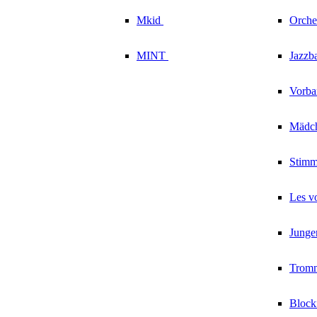
Mkid
Orche
MINT
Jazzb
Vorb
Mädc
Stim
Les v
Junge
Trom
Block