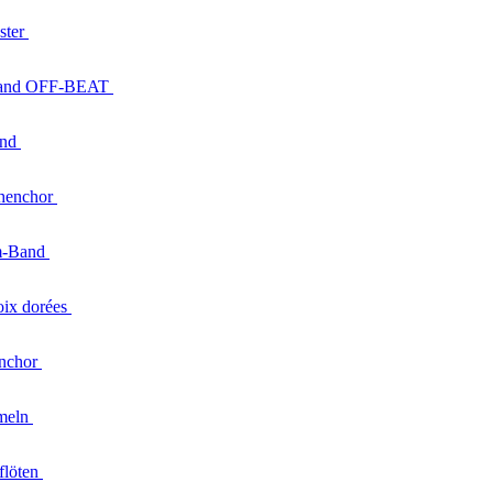
ster
and
OFF-BEAT
and
henchor
m-Band
oix
dorées
nchor
meln
flöten