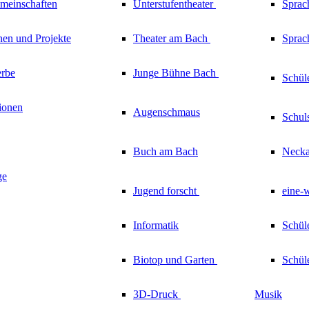
emeinschaften
Unterstufentheater
Sprac
nen und Projekte
Theater am
Bach
Sprach
rbe
Junge Bühne
Bach
Schül
ionen
Augenschmaus
Schul
Buch am Bach
Necka
ge
Jugend forscht
eine-
Informatik
Schül
Biotop und Garten
Schül
3D-Druck
Musik