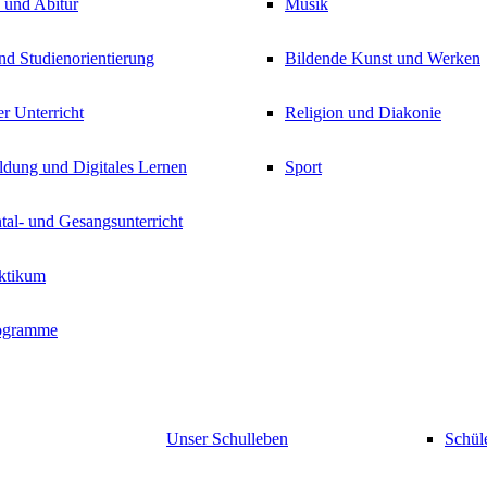
 und Abitur
Musik
nd Studienorientierung
Bildende Kunst und Werken
er Unterricht
Religion und Diakonie
ldung und Digitales Lernen
Sport
tal- und Gesangsunterricht
aktikum
ogramme
Unser Schulleben
Schül