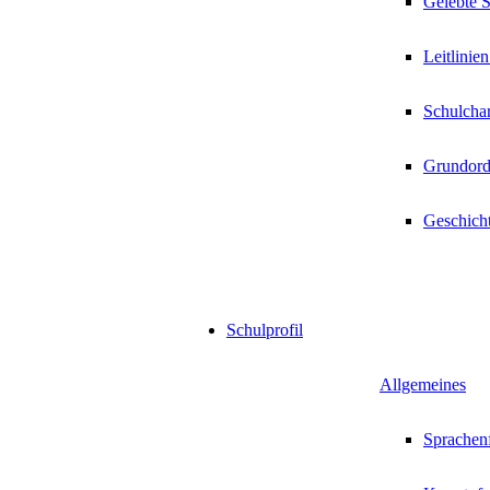
Gelebte 
Leitlinien
Schulchar
Grundor
Geschicht
Schulprofil
Allgemeines
Sprachenf