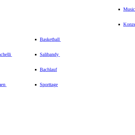
Music
Konze
Basketball
chelli
Salibandy
Bachlauf
men
Sporttage