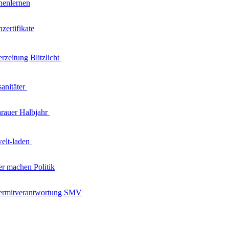
henlernen
zertifikate
erzeitung
Blitzlicht
sanitäter
rauer
Halbjahr
welt-laden
er machen Politik
ermitverantwortung SMV