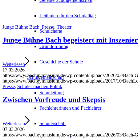
Gelebte Schulgemeinschaft
Leitlinien für den Schulalltag
Junge Bühne Bach
,
Presse
,
Theater
Schulcharta
Junge Bühne Bach begeistert mit Inszenie
Grundordnung
Geschichte der Schule
Weiterlesen
17.03.2026
https://www.bachgymnasium.de/wp-content/uploads/2026/03/Bach-G
Schulgemeinschaft
https://www.bachgymnasium.de/wp-content/uploads/2017/10/BachL
Presse
,
Schüler machen Politik
Schulleitung
Zwischen Vorfreude und Skepsis
Fachlehrerinnen und Fachlehrer
Schülerschaft
Weiterlesen
07.03.2026
https://www.bachgymnasium.de/wp-content/uploads/2026/03/Bach-