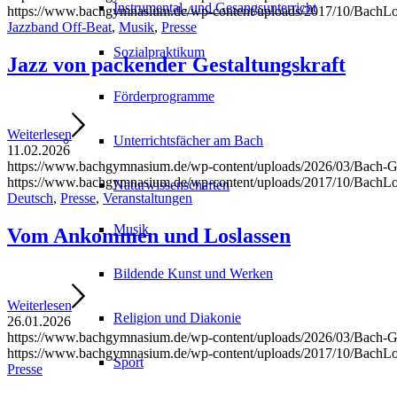
Instrumental- und Gesangsunterricht
https://www.bachgymnasium.de/wp-content/uploads/2017/10/BachL
Jazzband Off-Beat
,
Musik
,
Presse
Sozialpraktikum
Jazz von packender Gestaltungskraft
Förderprogramme
Weiterlesen
Unterrichtsfächer am Bach
11.02.2026
https://www.bachgymnasium.de/wp-content/uploads/2026/03/Bach-G
https://www.bachgymnasium.de/wp-content/uploads/2017/10/BachL
Naturwissenschaften
Deutsch
,
Presse
,
Veranstaltungen
Musik
Vom Ankommen und Loslassen
Bildende Kunst und Werken
Weiterlesen
Religion und Diakonie
26.01.2026
https://www.bachgymnasium.de/wp-content/uploads/2026/03/Bach
https://www.bachgymnasium.de/wp-content/uploads/2017/10/BachL
Sport
Presse