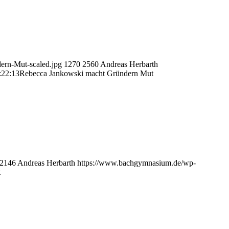
rn-Mut-scaled.jpg
1270
2560
Andreas Herbarth
:22:13
Rebecca Jankowski macht Gründern Mut
2146
Andreas Herbarth
https://www.bachgymnasium.de/wp-
t