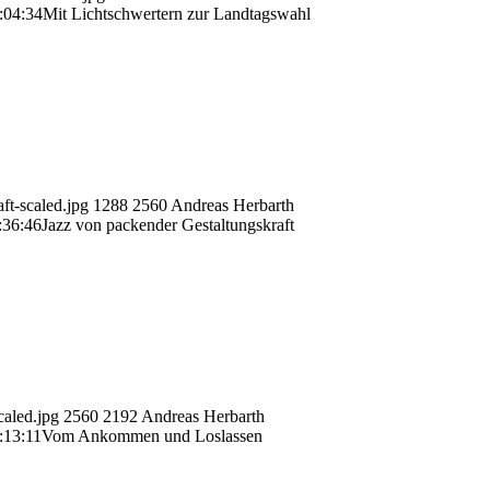
:04:34
Mit Lichtschwertern zur Landtagswahl
t-scaled.jpg
1288
2560
Andreas Herbarth
:36:46
Jazz von packender Gestaltungskraft
aled.jpg
2560
2192
Andreas Herbarth
:13:11
Vom Ankommen und Loslassen