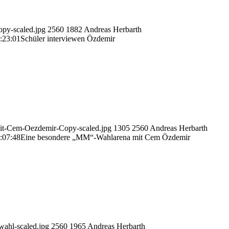
py-scaled.jpg
2560
1882
Andreas Herbarth
:23:01
Schüler interviewen Özdemir
t-Cem-Oezdemir-Copy-scaled.jpg
1305
2560
Andreas Herbarth
:07:48
Eine besondere „MM“-Wahlarena mit Cem Özdemir
ahl-scaled.jpg
2560
1965
Andreas Herbarth