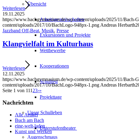
Übersicht
Weiterlesen
19.11.2025
Arbeitsgemeinschaften
https://www.bachgymnasium.de/wp-content/uploads/2025/11/Bach-G
content/uploads/2017/10/BachLogo-948px-1.png
Andreas Herbarth
2
Jazzband Off-Beat
,
Musik
,
Presse
Exkursionen und Projekte
Klangvielfalt im Kulturhaus
Wettbewerbe
Kooperationen
Weiterlesen
12.11.2025
https://www.bachgymnasium.de/wp-content/uploads/2025/11/Bach-G
Schulfest
content/uploads/2017/10/BachLogo-948px-1.png
Andreas Herbarth
2
Seite 1 von 11
1
2
3
›
»
Projekttage
Nachrichten
Unser Schulleben
Alle Artikel
Buch am Bach
eine-welt-laden
Unterstufentheater
Kunst und Werken
Augenschmaus