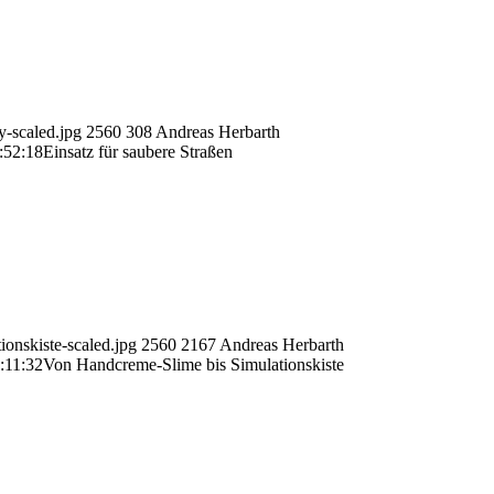
-scaled.jpg
2560
308
Andreas Herbarth
:52:18
Einsatz für saubere Straßen
nskiste-scaled.jpg
2560
2167
Andreas Herbarth
:11:32
Von Handcreme-Slime bis Simulationskiste