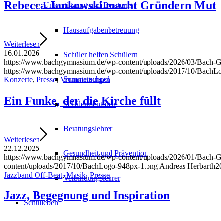
Rebecca Jankowski macht Gründern Mut
Unterstützung und Beratung
Hausaufgabenbetreuung
Weiterlesen
16.01.2026
Schüler helfen Schülern
https://www.bachgymnasium.de/wp-content/uploads/2026/03/Bach-
https://www.bachgymnasium.de/wp-content/uploads/2017/10/BachL
Summerschool
Konzerte
,
Presse
,
Veranstaltungen
Ein Funke, der die Kirche füllt
Schülermentoren
Beratungslehrer
Weiterlesen
22.12.2025
Gesundheit und Prävention
https://www.bachgymnasium.de/wp-content/uploads/2026/01/Bach-G
content/uploads/2017/10/BachLogo-948px-1.png
Andreas Herbarth
2
Jazzband Off-Beat
,
Musik
,
Presse
Verbindungslehrer
Jazz, Begegnung und Inspiration
Schulleben