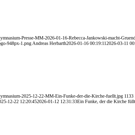
Gymnasium-Presse-MM-2026-01-16-Rebecca-Jankowski-macht-Gruende
ogo-948px-1.png
Andreas Herbarth
2026-01-16 00:19:11
2026-03-11 00
ymnasium-2025-12-22-MM-Ein-Funke-der-die-Kirche-fuellt.jpg
1133
025-12-22 12:20:45
2026-01-12 12:31:33
Ein Funke, der die Kirche füll