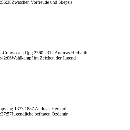
:56:38
Zwischen Vorfreude und Skepsis
-Copy-scaled.jpg
2560
2312
Andreas Herbarth
:42:06
Wahlkampf im Zeichen der Jugend
opy.jpg
1373
1887
Andreas Herbarth
:37:57
Jugendliche befragen Özdemir