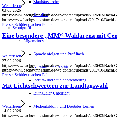
Matthäuskirche
Weiterlesen
03.03.2026
Schulhof
https://www.bachgymnasium.de/wp-content/uploads/2026/03/Bach-
https://www.bachgymnasium.de/wp-content/uploads/2017/10/BachL
Presse
,
Schüler machen Politik
Schulprofil
Eine besondere „MM“-Wahlarena mit Ce
Allgemeines
Sprachenfolgen und Profilfach
Weiterlesen
27.02.2026
https://www.bachgymnasium.de/wp-content/uploads/2026/03/Bach
Kursstufe und Abitur
https://www.bachgymnasium.de/wp-content/uploads/2017/10/BachL
Presse
,
Schüler machen Politik
Berufs- und Studienorientierung
Mit Lichtschwertern zur Landtagswahl
Bilingualer Unterricht
Medienbildung und Digitales Lernen
Weiterlesen
14.02.2026
https://www.bachgymnasium.de/wp-content/uploads/2026/03/Bach-G