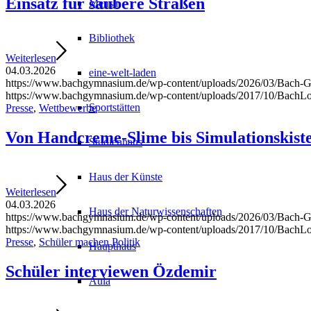
Einsatz für saubere Straßen
Mensa
Bibliothek
Weiterlesen
04.03.2026
eine-welt-laden
https://www.bachgymnasium.de/wp-content/uploads/2026/03/Bach-G
https://www.bachgymnasium.de/wp-content/uploads/2017/10/BachL
Sportstätten
Presse
,
Wettbewerbe
Von Handcreme-Slime bis Simulationskist
Studienhaus
Haus der Künste
Weiterlesen
04.03.2026
Haus der Naturwissenschaften
https://www.bachgymnasium.de/wp-content/uploads/2026/03/Bach-G
https://www.bachgymnasium.de/wp-content/uploads/2017/10/BachL
Presse
,
Schüler machen Politik
Haupthaus
Schüler interviewen Özdemir
Aula