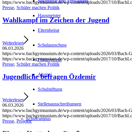
Sekretariat und Verwaltung
https://www.bachgymnasium.de/wp-content/uploads/2017/10/BachL
Presse
,
Schüler machen Politik
Hausmeister
Wahlkampf im Zeichen der Jugend
Elternbeirat
Weiterlesen
Schulausschuss
06.03.2026
https://www.bachgymnasium.de/wp-content/uploads/2026/03/Bach-
https://www.bachgymnasium.de/wp-content/uploads/2017/10/BachL
Förderverein
Presse
,
Schüler machen Politik
Alumni
Jugendliche befragen Özdemir
Schulstiftung
Weiterlesen
Stellenausschreibungen
06.03.2026
https://www.bachgymnasium.de/wp-content/uploads/2026/03/Bach-
https://www.bachgymnasium.de/wp-content/uploads/2017/10/BachL
Schulcampus
Presse
,
Projekte