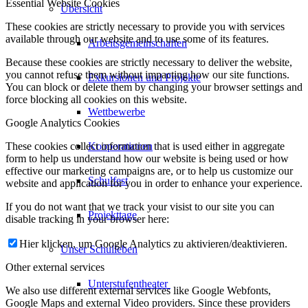
Essential Website Cookies
Übersicht
These cookies are strictly necessary to provide you with services
available through our website and to use some of its features.
Arbeitsgemeinschaften
Because these cookies are strictly necessary to deliver the website,
you cannot refuse them without impacting how our site functions.
Exkursionen und Projekte
You can block or delete them by changing your browser settings and
force blocking all cookies on this website.
Wettbewerbe
Google Analytics Cookies
Kooperationen
These cookies collect information that is used either in aggregate
form to help us understand how our website is being used or how
effective our marketing campaigns are, or to help us customize our
Schulfest
website and application for you in order to enhance your experience.
If you do not want that we track your visist to our site you can
Projekttage
disable tracking in your browser here:
Hier klicken, um Google Analytics zu aktivieren/deaktivieren.
Unser Schulleben
Other external services
Unterstufentheater
We also use different external services like Google Webfonts,
Google Maps and external Video providers. Since these providers