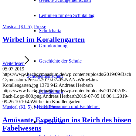
Gelebte Schulgemeinschaft
Leitlinien für den Schulalltag
Musical (Kl. 5)
,
Presse
Schulcharta
Wirbel im Korallengarten
Grundordnung
Geschichte der Schule
Weiterlesen
05.07.2019
https://www.bachgymnasium.de/wp-content/uploads/2019/09/Bach-
Schulgemeinschaft
Gymnasium-Presse-2019-07-05-NAN-Wirbel-im-
Korallengarten.jpg
1370
942
Andreas Herbarth
https://www.bachgymnasium.de/wp-content/uploads/2017/02/JS-
Schulleitung
Bach-Logo-800.png
Andreas Herbarth
2019-07-05 10:06:11
2019-
09-26 10:10:45
Wirbel im Korallengarten
Fachlehrerinnen und Fachlehrer
Musical (Kl. 5)
,
Musik
,
Presse
Amüsante Expedition ins Reich des bösen
Schülerschaft
Fabelwesens