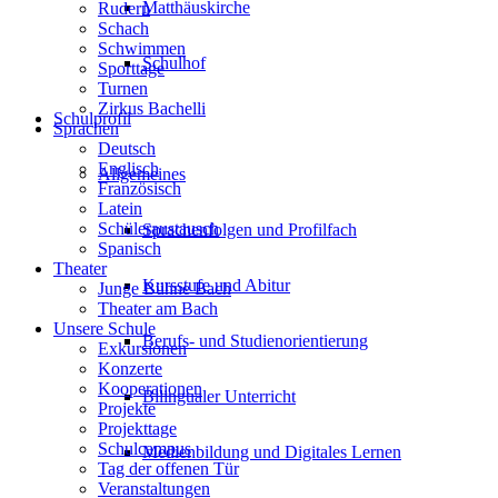
Matthäuskirche
Rudern
Schach
Schwimmen
Schulhof
Sporttage
Turnen
Zirkus Bachelli
Schulprofil
Sprachen
Deutsch
Englisch
Allgemeines
Französisch
Latein
Schüleraustausch
Sprachenfolgen und Profilfach
Spanisch
Theater
Kursstufe und Abitur
Junge Bühne Bach
Theater am Bach
Unsere Schule
Berufs- und Studienorientierung
Exkursionen
Konzerte
Kooperationen
Bilingualer Unterricht
Projekte
Projekttage
Schulcampus
Medienbildung und Digitales Lernen
Tag der offenen Tür
Veranstaltungen