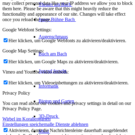
may collect personal data like your IP address we allow you to block
Theater am
Bach
them here. Please be aware that this might heavily reduce the
functionality and appearance of our site. Changes will take effect
Junge Bühne
Bach
once you reload the page.
Google Webfont Settings:
Augenschmaus
Hier klicken, um Google Webfonts zu aktivieren/deaktivieren.
Google Map Settings:
Buch am Bach
Hier klicken, um Google Maps zu aktivieren/deaktivieren.
Jugend forscht
Vimeo and Youtube video embeds:
Hier klicken, um Videoeinbettungen zu aktivieren/deaktivieren.
Informatik
Privacy Policy
Biotop und Garten
You can read about our cookies and privacy settings in detail on our
Privacy Policy Page.
3D-Druck
Wirbel im Korallengarten
Einstellungen speichern
alle Dienste ablehnen
Aktivieren, damit die Nachrichtenleiste dauerhaft ausgeblendet
Mkid