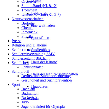
Mensa
Orchester
Stimm-Band (Kl. 8-12)
Trommeln
Bibliothek
Unterstufenchor (Kl. 5-7)
Naturwissenschaften
Biologie
eine-welt-laden
Chemie
Informatik
Physik
Sportstätten
Presse
Religion und Diakonie
Schüler machen Politik
Studienhaus
Schülermitverwaltung SMV
Schülerzeitung Blitzlicht
Haus der Künste
Schulleben
Schulsanitäter
Schulprofil
Haus der Naturwissenschaften
Berufs- und Studienorientierung
Gesundheit und Suchtprävention
Sport
Haupthaus
Bachlauf
Badminton
Basketball
Aula
Judo
Jugend trainiert für Olympia