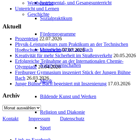
Instrumental- und Gesangsunterricht
Wettbewerbe
Unterricht und Lernen
Geschichte
Sozialpraktikum
Aktuell
Förderprogramme
Prozentetag
22.07.2026
Physik-Leistungskurs zum Praktikum an der Technischen
Unterrichtsfächer am Bach
Hochschule Mannheim
07.07.2026
Kreativität für mehr Sicherheit im Straßenverkehr
20.05.2026
Erfolgreiche Teilnahme an der Internationalen Chemie-
Naturwissenschaften
Olympiade
21.04.2026
Freiburger Gymnasium inszeniert Stück der Jungen Bühne
Bach
26.03.2026
Musik
Junge Bühne Bach begeistert mit Inszenierung
17.03.2026
Archiv
Bildende Kunst und Werken
Archiv
Religion und Diakonie
Kontakt
Impressum
Datenschutz
Sport
Link zu Facebook