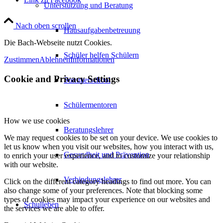
Unterstützung und Beratung
Nach oben scrollen
Hausaufgabenbetreuung
Die Bach-Webseite nutzt Cookies.
Schüler helfen Schülern
Zustimmen
Ablehnen
Informationen
Cookie and Privacy Settings
Summerschool
Schülermentoren
How we use cookies
Beratungslehrer
We may request cookies to be set on your device. We use cookies to
let us know when you visit our websites, how you interact with us,
Gesundheit und Prävention
to enrich your user experience, and to customize your relationship
with our website.
Verbindungslehrer
Click on the different category headings to find out more. You can
also change some of your preferences. Note that blocking some
types of cookies may impact your experience on our websites and
Schulleben
the services we are able to offer.