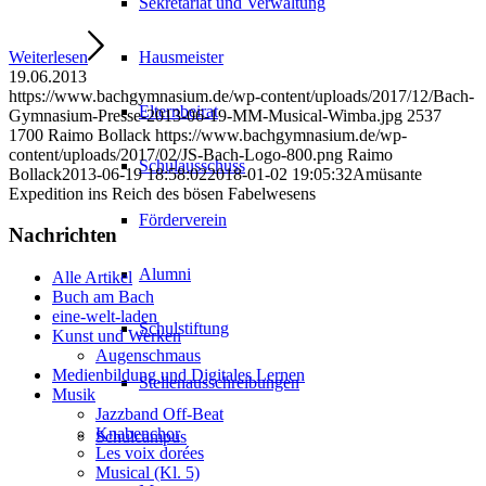
Sekretariat und Verwaltung
Weiterlesen
Hausmeister
19.06.2013
https://www.bachgymnasium.de/wp-content/uploads/2017/12/Bach-
Elternbeirat
Gymnasium-Presse-2013-06-19-MM-Musical-Wimba.jpg
2537
1700
Raimo Bollack
https://www.bachgymnasium.de/wp-
content/uploads/2017/02/JS-Bach-Logo-800.png
Raimo
Schulausschuss
Bollack
2013-06-19 18:58:02
2018-01-02 19:05:32
Amüsante
Expedition ins Reich des bösen Fabelwesens
Förderverein
Nachrichten
Alumni
Alle Artikel
Buch am Bach
eine-welt-laden
Schulstiftung
Kunst und Werken
Augenschmaus
Medienbildung und Digitales Lernen
Stellenausschreibungen
Musik
Jazzband Off-Beat
Knabenchor
Schulcampus
Les voix dorées
Musical (Kl. 5)