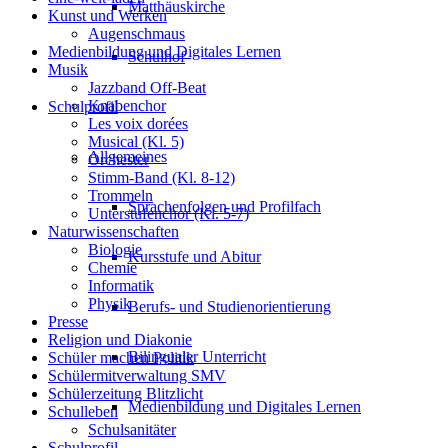
Matthäuskirche
Kunst und Werken
Augenschmaus
Medienbildung und Digitales Lernen
Schulhof
Musik
Jazzband Off-Beat
Knabenchor
Schulprofil
Les voix dorées
Musical (Kl. 5)
Allgemeines
Orchester
Stimm-Band (Kl. 8-12)
Trommeln
Sprachenfolgen und Profilfach
Unterstufenchor (Kl. 5-7)
Naturwissenschaften
Biologie
Kursstufe und Abitur
Chemie
Informatik
Physik
Berufs- und Studienorientierung
Presse
Religion und Diakonie
Bilingualer Unterricht
Schüler machen Politik
Schülermitverwaltung SMV
Schülerzeitung Blitzlicht
Medienbildung und Digitales Lernen
Schulleben
Schulsanitäter
Schulprofil