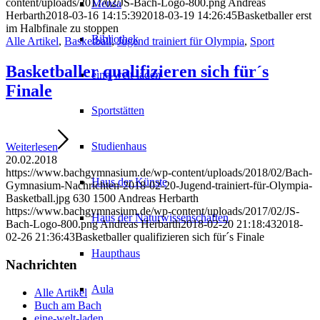
content/uploads/2017/02/JS-Bach-Logo-800.png
Andreas
Mensa
Herbarth
2018-03-16 14:15:39
2018-03-19 14:26:45
Basketballer erst
im Halbfinale zu stoppen
Bibliothek
Alle Artikel
,
Basketball
,
Jugend trainiert für Olympia
,
Sport
Basketballer qualifizieren sich für´s
eine-welt-laden
Finale
Sportstätten
Studienhaus
Weiterlesen
20.02.2018
https://www.bachgymnasium.de/wp-content/uploads/2018/02/Bach-
Haus der Künste
Gymnasium-Nachrichten-2018-02-20-Jugend-trainiert-für-Olympia-
Basketball.jpg
630
1500
Andreas Herbarth
https://www.bachgymnasium.de/wp-content/uploads/2017/02/JS-
Haus der Naturwissenschaften
Bach-Logo-800.png
Andreas Herbarth
2018-02-20 21:18:43
2018-
02-26 21:36:43
Basketballer qualifizieren sich für´s Finale
Haupthaus
Nachrichten
Aula
Alle Artikel
Buch am Bach
eine-welt-laden