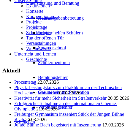
Unsere Schule
Unterstützung und Beratung
Exkursionen
Konzerte
Kooperationen
Hausaufgabenbetreuung
Projekte
Projekttage
Schulcampus
Schüler helfen Schülern
Tag der offenen Tür
Veranstaltungen
Summerschool
Wettbewerbe
Unterricht und Lernen
Geschichte
Schülermentoren
Aktuell
Beratungslehrer
Prozentetag
22.07.2026
Physik-Leistungskurs zum Praktikum an der Technischen
Gesundheit und Prävention
Hochschule Mannheim
07.07.2026
Kreativität für mehr Sicherheit im Straßenverkehr
20.05.2026
Erfolgreiche Teilnahme an der Internationalen Chemie-
Verbindungslehrer
Olympiade
21.04.2026
Freiburger Gymnasium inszeniert Stück der Jungen Bühne
Bach
26.03.2026
Schulleben
Junge Bühne Bach begeistert mit Inszenierung
17.03.2026