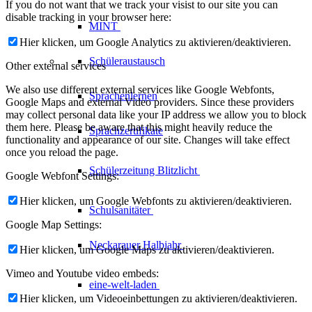
If you do not want that we track your visist to our site you can
disable tracking in your browser here:
MINT
Hier klicken, um Google Analytics zu aktivieren/deaktivieren.
Schüleraustausch
Other external services
We also use different external services like Google Webfonts,
Sprachenlernen
Google Maps and external Video providers. Since these providers
may collect personal data like your IP address we allow you to block
them here. Please be aware that this might heavily reduce the
Sprachzertifikate
functionality and appearance of our site. Changes will take effect
once you reload the page.
Schülerzeitung
Blitzlicht
Google Webfont Settings:
Hier klicken, um Google Webfonts zu aktivieren/deaktivieren.
Schulsanitäter
Google Map Settings:
Neckarauer
Halbjahr
Hier klicken, um Google Maps zu aktivieren/deaktivieren.
Vimeo and Youtube video embeds:
eine-welt-laden
Hier klicken, um Videoeinbettungen zu aktivieren/deaktivieren.