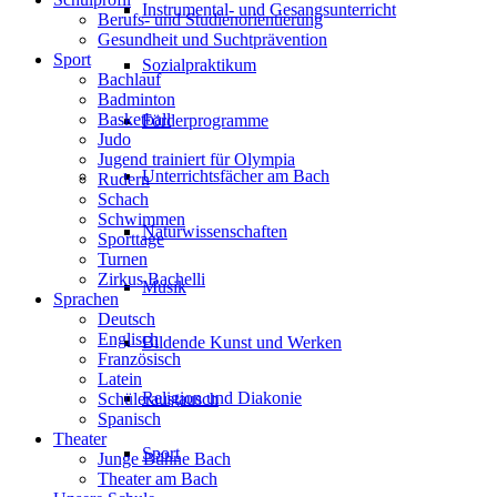
Instrumental- und Gesangsunterricht
Berufs- und Studienorientierung
Gesundheit und Suchtprävention
Sport
Sozialpraktikum
Bachlauf
Badminton
Basketball
Förderprogramme
Judo
Jugend trainiert für Olympia
Unterrichtsfächer am Bach
Rudern
Schach
Schwimmen
Naturwissenschaften
Sporttage
Turnen
Zirkus Bachelli
Musik
Sprachen
Deutsch
Englisch
Bildende Kunst und Werken
Französisch
Latein
Religion und Diakonie
Schüleraustausch
Spanisch
Theater
Sport
Junge Bühne Bach
Theater am Bach