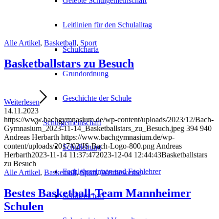
Gelebte Schulgemeinschaft
Leitlinien für den Schulalltag
Alle Artikel
,
Basketball
,
Sport
Schulcharta
Basketballstars zu Besuch
Grundordnung
Geschichte der Schule
Weiterlesen
14.11.2023
https://www.bachgymnasium.de/wp-content/uploads/2023/12/Bach-
Schulgemeinschaft
Gymnasium_2023-11-14_Basketballstars_zu_Besuch.jpeg
394
940
Andreas Herbarth
https://www.bachgymnasium.de/wp-
content/uploads/2017/02/JS-Bach-Logo-800.png
Andreas
Schulleitung
Herbarth
2023-11-14 11:37:47
2023-12-04 12:44:43
Basketballstars
zu Besuch
Fachlehrerinnen und Fachlehrer
Alle Artikel
,
Basketball
,
Sport
,
Wettbewerbe
Bestes Basketball-Team Mannheimer
Schülerschaft
Schulen