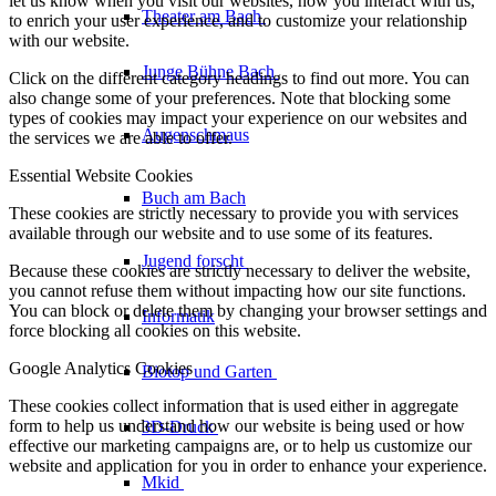
let us know when you visit our websites, how you interact with us,
Theater am
Bach
to enrich your user experience, and to customize your relationship
with our website.
Junge Bühne
Bach
Click on the different category headings to find out more. You can
also change some of your preferences. Note that blocking some
types of cookies may impact your experience on our websites and
Augenschmaus
the services we are able to offer.
Essential Website Cookies
Buch am Bach
These cookies are strictly necessary to provide you with services
available through our website and to use some of its features.
Jugend forscht
Because these cookies are strictly necessary to deliver the website,
you cannot refuse them without impacting how our site functions.
You can block or delete them by changing your browser settings and
Informatik
force blocking all cookies on this website.
Google Analytics Cookies
Biotop und Garten
These cookies collect information that is used either in aggregate
form to help us understand how our website is being used or how
3D-Druck
effective our marketing campaigns are, or to help us customize our
website and application for you in order to enhance your experience.
Mkid