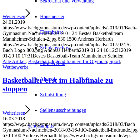
Sekretariat und Verwaltung
Weiterlesen
Hausmeister
24.01.2019
https://www.bachgymnasium.de/wp-content/uploads/2019/01/Bach-
Elternbeirat
Gymnasium-Nachrichten-2019-01-24-Bestes-Basketballteam-
Mannheimer-Schulen-2.jpg
630
1500
Andreas Herbarth
https://www.bachgymnasium.de/wp-content/uploads/2017/02/JS-
Schulausschuss
Bach-Logo-800.png
Andreas Herbarth
2019-01-24 10:12:31
2019-
01-29 10:17:31
Bestes Basketball-Team Mannheimer Schulen
Alle Artikel
,
Basketball
,
Jugend trainiert für Olympia
,
Sport
,
Förderverein
Wettbewerbe
Basketballer erst im Halbfinale zu
Alumni
stoppen
Schulstiftung
Stellenausschreibungen
Weiterlesen
16.03.2018
https://www.bachgymnasium.de/wp-content/uploads/2018/03/Bach-
Schulcampus
Gymnasium-Nachrichten-2018-03-16-JtfO-Basketball-Endrunde.jpg
630
1500
Andreas Herbarth
https://www.bachgymnasium.de/wp-