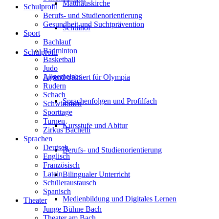
Matthäuskirche
Schulprofil
Berufs- und Studienorientierung
Gesundheit und Suchtprävention
Schulhof
Sport
Bachlauf
Badminton
Schulprofil
Basketball
Judo
Allgemeines
Jugend trainiert für Olympia
Rudern
Schach
Sprachenfolgen und Profilfach
Schwimmen
Sporttage
Turnen
Kursstufe und Abitur
Zirkus Bachelli
Sprachen
Deutsch
Berufs- und Studienorientierung
Englisch
Französisch
Latein
Bilingualer Unterricht
Schüleraustausch
Spanisch
Medienbildung und Digitales Lernen
Theater
Junge Bühne Bach
Theater am Bach