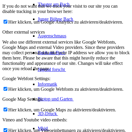
Theater am
Bach
If you do not want that we track your visist to our site you can
disable tracking in your browser here:
Junge Bühne
Bach
Hier klicken, um Google Analytics zu aktivieren/deaktivieren.
Other external services
Augenschmaus
We also use different external services like Google Webfonts,
Google Maps and external Video providers. Since these providers
Buch am Bach
may collect personal data like your IP address we allow you to block
them here. Please be aware that this might heavily reduce the
functionality and appearance of our site. Changes will take effect
once you reload the page.
Jugend forscht
Google Webfont Settings:
Informatik
Hier klicken, um Google Webfonts zu aktivieren/deaktivieren.
Biotop und Garten
Google Map Settings:
Hier klicken, um Google Maps zu aktivieren/deaktivieren.
3D-Druck
Vimeo and Youtube video embeds:
Mkid
Hier klicken, um Videoeinbettungen zu aktivieren/deaktivieren.