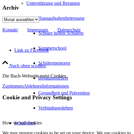
Unterstützung und Beratung
Archiv
Hausaufgabenbetreuung
Archiv
Kontakt
Impressum
Datenschutz
Schüler helfen Schülern
Summerschool
Link zu Facebook
Schülermentoren
Nach oben scrollen
Die Bach-Webseite nutzt Cookies.
Beratungslehrer
Zustimmen
Ablehnen
Informationen
Gesundheit und Prävention
Cookie and Privacy Settings
Verbindungslehrer
Schulleben
How we use cookies
We may request cookies to be set on your device. We use cookies to