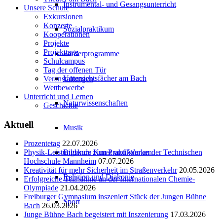
Instrumental- und Gesangsunterricht
Unsere Schule
Exkursionen
Konzerte
Sozialpraktikum
Kooperationen
Projekte
Projekttage
Förderprogramme
Schulcampus
Tag der offenen Tür
Unterrichtsfächer am Bach
Veranstaltungen
Wettbewerbe
Unterricht und Lernen
Naturwissenschaften
Geschichte
Aktuell
Musik
Prozentetag
22.07.2026
Bildende Kunst und Werken
Physik-Leistungskurs zum Praktikum an der Technischen
Hochschule Mannheim
07.07.2026
Kreativität für mehr Sicherheit im Straßenverkehr
20.05.2026
Religion und Diakonie
Erfolgreiche Teilnahme an der Internationalen Chemie-
Olympiade
21.04.2026
Freiburger Gymnasium inszeniert Stück der Jungen Bühne
Sport
Bach
26.03.2026
Junge Bühne Bach begeistert mit Inszenierung
17.03.2026