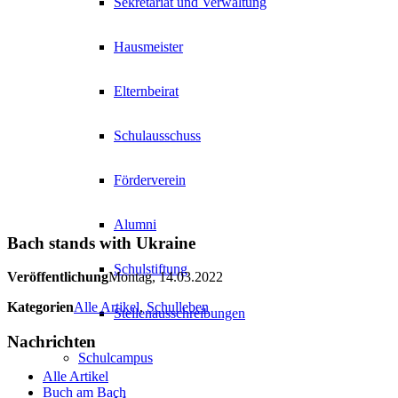
Sekretariat und Verwaltung
Hausmeister
Elternbeirat
Schulausschuss
Förderverein
Alumni
Bach stands with Ukraine
Schulstiftung
Veröffentlichung
Montag, 14.03.2022
Kategorien
Alle Artikel
,
Schulleben
Stellenausschreibungen
Nachrichten
Schulcampus
Alle Artikel
Buch am Bach