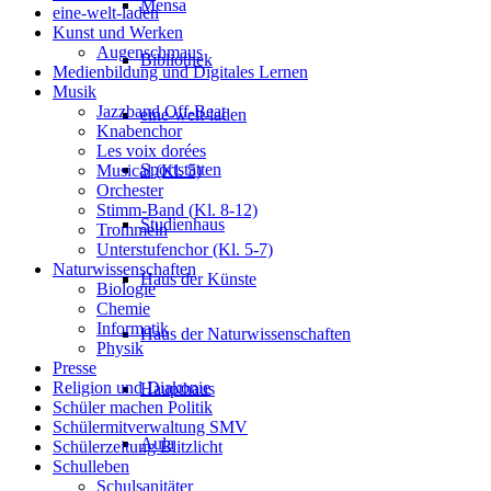
Mensa
eine-welt-laden
Kunst und Werken
Augenschmaus
Bibliothek
Medienbildung und Digitales Lernen
Musik
Jazzband Off-Beat
eine-welt-laden
Knabenchor
Les voix dorées
Sportstätten
Musical (Kl. 5)
Orchester
Stimm-Band (Kl. 8-12)
Studienhaus
Trommeln
Unterstufenchor (Kl. 5-7)
Naturwissenschaften
Haus der Künste
Biologie
Chemie
Informatik
Haus der Naturwissenschaften
Physik
Presse
Religion und Diakonie
Haupthaus
Schüler machen Politik
Schülermitverwaltung SMV
Aula
Schülerzeitung Blitzlicht
Schulleben
Schulsanitäter