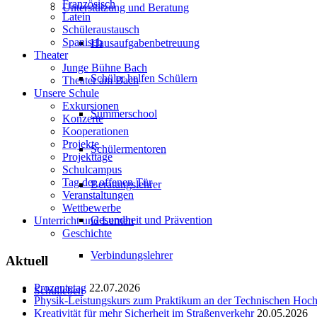
Französisch
Unterstützung und Beratung
Latein
Schüleraustausch
Spanisch
Hausaufgabenbetreuung
Theater
Junge Bühne Bach
Schüler helfen Schülern
Theater am Bach
Unsere Schule
Exkursionen
Summerschool
Konzerte
Kooperationen
Projekte
Schülermentoren
Projekttage
Schulcampus
Tag der offenen Tür
Beratungslehrer
Veranstaltungen
Wettbewerbe
Gesundheit und Prävention
Unterricht und Lernen
Geschichte
Verbindungslehrer
Aktuell
Prozentetag
22.07.2026
Schulleben
Physik-Leistungskurs zum Praktikum an der Technischen Ho
Kreativität für mehr Sicherheit im Straßenverkehr
20.05.2026