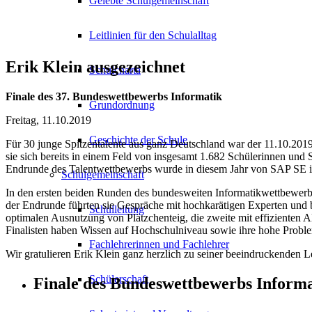
Gelebte Schulgemeinschaft
Leitlinien für den Schulalltag
Erik Klein ausgezeichnet
Schulcharta
Finale des 37. Bundeswettbewerbs Informatik
Grundordnung
Freitag, 11.10.2019
Geschichte der Schule
Für 30 junge Spitzentalente aus ganz Deutschland war der 11.10.2019
sie sich bereits in einem Feld von insgesamt 1.682 Schülerinnen und
Endrunde des Talentwettbewerbs wurde in diesem Jahr von SAP SE in
Schulgemeinschaft
In den ersten beiden Runden des bundesweiten Informatikwettbewerbs
der Endrunde führten sie Gespräche mit hochkarätigen Experten und 
Schulleitung
optimalen Ausnutzung von Plätzchenteig, die zweite mit effizienten
Finalisten haben Wissen auf Hochschulniveau sowie ihre hohe Problemlö
Fachlehrerinnen und Fachlehrer
Wir gratulieren Erik Klein ganz herzlich zu seiner beeindruckenden Le
Schülerschaft
Finale des Bundeswettbewerbs Informa