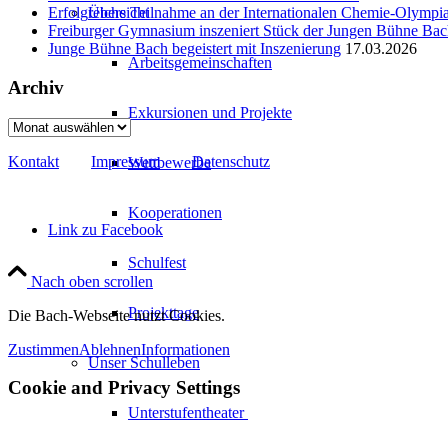
Übersicht
Erfolgreiche Teilnahme an der Internationalen Chemie-Olympi
Freiburger Gymnasium inszeniert Stück der Jungen Bühne Ba
Junge Bühne Bach begeistert mit Inszenierung
17.03.2026
Arbeitsgemeinschaften
Archiv
Exkursionen und Projekte
Archiv
Kontakt
Impressum
Datenschutz
Wettbewerbe
Kooperationen
Link zu Facebook
Schulfest
Nach oben scrollen
Projekttage
Die Bach-Webseite nutzt Cookies.
Zustimmen
Ablehnen
Informationen
Unser Schulleben
Cookie and Privacy Settings
Unterstufentheater