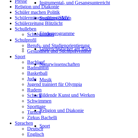
Presse
Instrumental- und Gesangsunterricht
Religion und Diakonie
Schüler machen Politik
Schülermitverwaltung SMV
Sozialpraktikum
Schülerzeitung Blitzlicht
Schulleben
Förderprogramme
Schulsanitäter
Schulprofil
Berufs- und Studienorientierung
Unterrichtsfächer am Bach
Gesundheit und Suchtprävention
Sport
Bachlauf
Naturwissenschaften
Badminton
Basketball
Judo
Musik
Jugend trainiert für Olympia
Rudern
Bildende Kunst und Werken
Schach
Schwimmen
Sporttage
Religion und Diakonie
Turnen
Zirkus Bachelli
Sprachen
Sport
Deutsch
Englisch