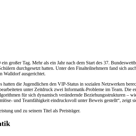
 ein großer Tag. Mehr als ein Jahr nach dem Start des 37. Bundeswett
 Schülern durchgesetzt hatten. Unter den Finalteilnehmern fand sich a
 Walldorf ausgerichtet.
 hatten die Jugendlichen den VIP-Status in sozialen Netzwerken berech
bearbeiteten unter Zeitdruck zwei Informatik-Probleme im Team. Die er
 Algorithmen für sich dynamisch verändernde Beziehungsstrukturen – w
se- und Teamfähigkeit eindrucksvoll unter Beweis gestellt“, zeigt sich
istung und zu seinem Titel als Preisträger.
tik