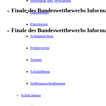
Sekretariat und Verwaltung
Finale des Bundeswettbewerbs Informa
Hausmeister
Elternbeirat
Finale des Bundeswettbewerbs Informa
Schulausschuss
Förderverein
Alumni
Schulstiftung
Stellenausschreibungen
Schulcampus