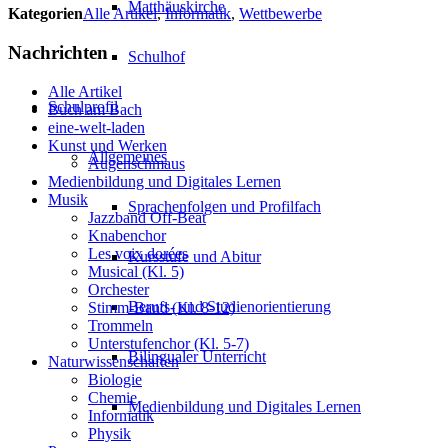
Matthäuskirche
Kategorien
Alle Artikel
,
Informatik
,
Wettbewerbe
Nachrichten
Schulhof
Alle Artikel
Schulprofil
Buch am Bach
eine-welt-laden
Kunst und Werken
Allgemeines
Augenschmaus
Medienbildung und Digitales Lernen
Musik
Sprachenfolgen und Profilfach
Jazzband Off-Beat
Knabenchor
Les voix dorées
Kursstufe und Abitur
Musical (Kl. 5)
Orchester
Berufs- und Studienorientierung
Stimm-Band (Kl. 8-12)
Trommeln
Unterstufenchor (Kl. 5-7)
Bilingualer Unterricht
Naturwissenschaften
Biologie
Chemie
Medienbildung und Digitales Lernen
Informatik
Physik