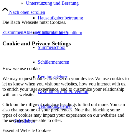
Unterstützung und Beratung
Nach oben scrollen
Hausaufgabenbetreuung
Die Bach-Webseite nutzt Cookies.
Zustimmen
Ablehnen
Informationen
Schüler helfen Schülern
Cookie and Privacy Settings
Summerschool
Schülermentoren
How we use cookies
Beratungslehrer
We may request cookies to be set on your device. We use cookies to
let us know when you visit our websites, how you interact with us,
to enrich your user experience, and to customize your relationship
Gesundheit und Prävention
with our website.
Click on the different category headings to find out more. You can
Verbindungslehrer
also change some of your preferences. Note that blocking some
types of cookies may impact your experience on our websites and
the services we are able to offer.
Schulleben
Essential Website Cookies