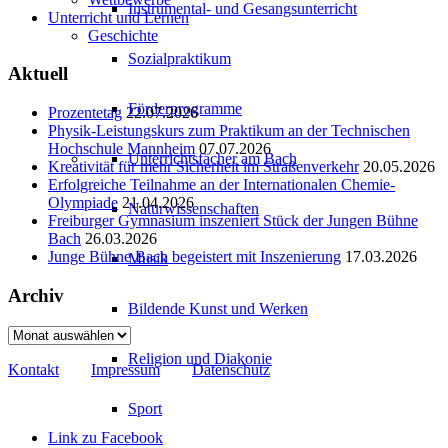
Instrumental- und Gesangsunterricht
Unterricht und Lernen
Geschichte
Sozialpraktikum
Aktuell
Förderprogramme
Prozentetag
22.07.2026
Physik-Leistungskurs zum Praktikum an der Technischen
Hochschule Mannheim
07.07.2026
Unterrichtsfächer am Bach
Kreativität für mehr Sicherheit im Straßenverkehr
20.05.2026
Erfolgreiche Teilnahme an der Internationalen Chemie-
Olympiade
21.04.2026
Naturwissenschaften
Freiburger Gymnasium inszeniert Stück der Jungen Bühne
Bach
26.03.2026
Junge Bühne Bach begeistert mit Inszenierung
17.03.2026
Musik
Archiv
Bildende Kunst und Werken
Archiv
Religion und Diakonie
Kontakt
Impressum
Datenschutz
Sport
Link zu Facebook