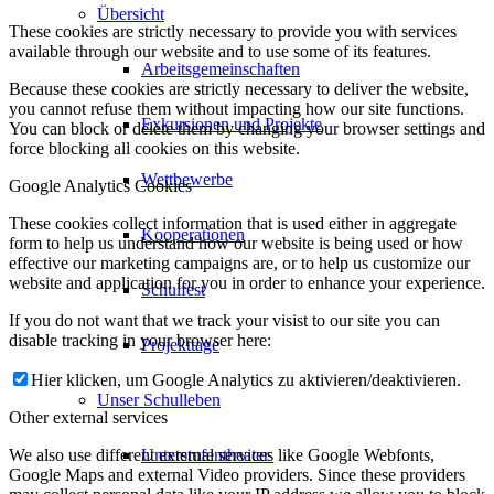
Übersicht
These cookies are strictly necessary to provide you with services
available through our website and to use some of its features.
Arbeitsgemeinschaften
Because these cookies are strictly necessary to deliver the website,
you cannot refuse them without impacting how our site functions.
Exkursionen und Projekte
You can block or delete them by changing your browser settings and
force blocking all cookies on this website.
Wettbewerbe
Google Analytics Cookies
These cookies collect information that is used either in aggregate
Kooperationen
form to help us understand how our website is being used or how
effective our marketing campaigns are, or to help us customize our
website and application for you in order to enhance your experience.
Schulfest
If you do not want that we track your visist to our site you can
disable tracking in your browser here:
Projekttage
Hier klicken, um Google Analytics zu aktivieren/deaktivieren.
Unser Schulleben
Other external services
We also use different external services like Google Webfonts,
Unterstufentheater
Google Maps and external Video providers. Since these providers