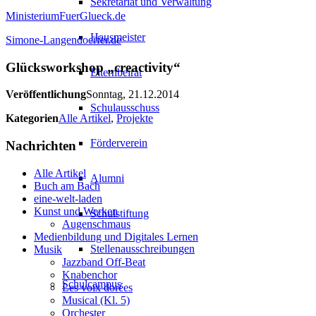
Sekretariat und Verwaltung
MinisteriumFuerGlueck.de
Hausmeister
Simone-Langendoerfer.de
Glücksworkshop „creactivity“
Elternbeirat
Veröffentlichung
Sonntag, 21.12.2014
Schulausschuss
Kategorien
Alle Artikel
,
Projekte
Förderverein
Nachrichten
Alle Artikel
Alumni
Buch am Bach
eine-welt-laden
Kunst und Werken
Schulstiftung
Augenschmaus
Medienbildung und Digitales Lernen
Stellenausschreibungen
Musik
Jazzband Off-Beat
Knabenchor
Schulcampus
Les voix dorées
Musical (Kl. 5)
Orchester