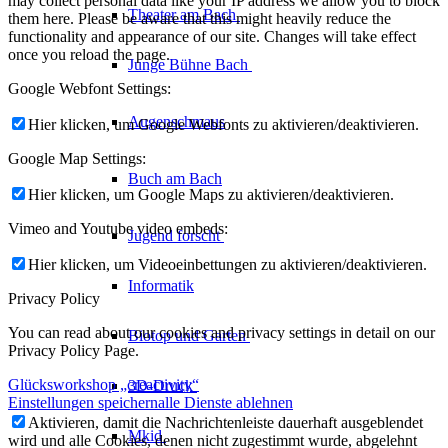
may collect personal data like your IP address we allow you to block
Theater am
Bach
them here. Please be aware that this might heavily reduce the
functionality and appearance of our site. Changes will take effect
once you reload the page.
Junge Bühne
Bach
Google Webfont Settings:
Augenschmaus
Hier klicken, um Google Webfonts zu aktivieren/deaktivieren.
Google Map Settings:
Buch am Bach
Hier klicken, um Google Maps zu aktivieren/deaktivieren.
Vimeo and Youtube video embeds:
Jugend forscht
Hier klicken, um Videoeinbettungen zu aktivieren/deaktivieren.
Informatik
Privacy Policy
You can read about our cookies and privacy settings in detail on our
Biotop und Garten
Privacy Policy Page.
Glücksworkshop „creactivity“
3D-Druck
Einstellungen speichern
alle Dienste ablehnen
Aktivieren, damit die Nachrichtenleiste dauerhaft ausgeblendet
Mkid
wird und alle Cookies, denen nicht zugestimmt wurde, abgelehnt