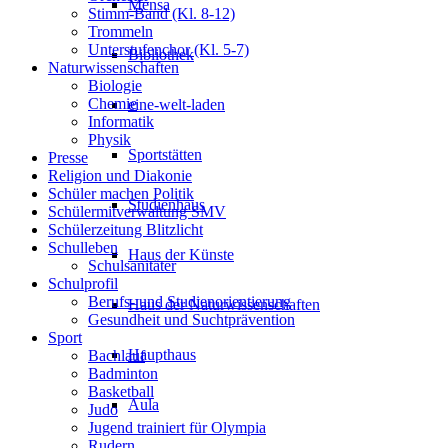
Mensa
Stimm-Band (Kl. 8-12)
Trommeln
Unterstufenchor (Kl. 5-7)
Bibliothek
Naturwissenschaften
Biologie
Chemie
eine-welt-laden
Informatik
Physik
Sportstätten
Presse
Religion und Diakonie
Schüler machen Politik
Studienhaus
Schülermitverwaltung SMV
Schülerzeitung Blitzlicht
Schulleben
Haus der Künste
Schulsanitäter
Schulprofil
Berufs- und Studienorientierung
Haus der Naturwissenschaften
Gesundheit und Suchtprävention
Sport
Haupthaus
Bachlauf
Badminton
Basketball
Aula
Judo
Jugend trainiert für Olympia
Rudern