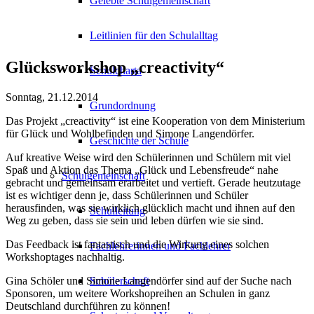
Gelebte Schulgemeinschaft
Leitlinien für den Schulalltag
Glücksworkshop „creactivity“
Schulcharta
Sonntag, 21.12.2014
Grundordnung
Das Projekt „creactivity“ ist eine Kooperation von dem Ministerium
für Glück und Wohlbefinden und Simone Langendörfer.
Geschichte der Schule
Auf kreative Weise wird den Schülerinnen und Schülern mit viel
Spaß und Aktion das Thema „Glück und Lebensfreude“ nahe
Schulgemeinschaft
gebracht und gemeinsam erarbeitet und vertieft. Gerade heutzutage
ist es wichtiger denn je, dass Schülerinnen und Schüler
herausfinden, was sie wirklich glücklich macht und ihnen auf den
Schulleitung
Weg zu geben, dass sie sein und leben dürfen wie sie sind.
Das Feedback ist fantastisch und die Wirkung eines solchen
Fachlehrerinnen und Fachlehrer
Workshoptages nachhaltig.
Gina Schöler und Simone Langendörfer sind auf der Suche nach
Schülerschaft
Sponsoren, um weitere Workshopreihen an Schulen in ganz
Deutschland durchführen zu können!