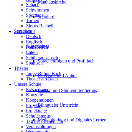
Matthäuskirche
Schach
Schwimmen
Sporttage
Schulhof
Turnen
Zirkus Bachelli
Sprachen
Schulprofil
Deutsch
Englisch
Allgemeines
Französisch
Latein
Schüleraustausch
Sprachenfolgen und Profilfach
Spanisch
Theater
Junge Bühne Bach
Kursstufe und Abitur
Theater am Bach
Unsere Schule
Exkursionen
Berufs- und Studienorientierung
Konzerte
Kooperationen
Bilingualer Unterricht
Projekte
Projekttage
Schulcampus
Medienbildung und Digitales Lernen
Tag der offenen Tür
Veranstaltungen
Wettbewerbe