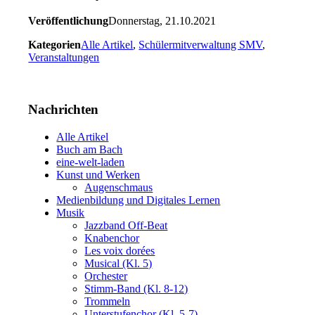
Veröffentlichung
Donnerstag, 21.10.2021
Kategorien
Alle Artikel
,
Schülermitverwaltung SMV
,
Veranstaltungen
Nachrichten
Alle Artikel
Buch am Bach
eine-welt-laden
Kunst und Werken
Augenschmaus
Medienbildung und Digitales Lernen
Musik
Jazzband Off-Beat
Knabenchor
Les voix dorées
Musical (Kl. 5)
Orchester
Stimm-Band (Kl. 8-12)
Trommeln
Unterstufenchor (Kl. 5-7)