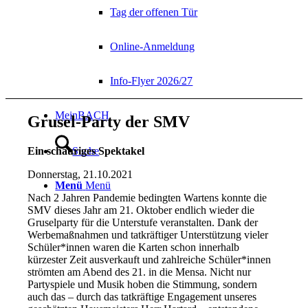
Tag der offenen Tür
Online-Anmeldung
Info-Flyer 2026/27
MeinBACH
Grusel-Party der SMV
Ein schauriges Spektakel
Suche
Donnerstag, 21.10.2021
Menü
Menü
Nach 2 Jahren Pandemie bedingten Wartens konnte die
SMV dieses Jahr
am 21. Oktober endlich wieder die
Gruselparty für die Unterstufe
veranstalten. Dank der
Werbemaßnahmen und tatkräftiger Unterstützung
vieler
Schüler*innen waren die Karten schon innerhalb
kürzester Zeit
ausverkauft und zahlreiche Schüler*innen
strömten am Abend des 21. in
die Mensa. Nicht nur
Partyspiele und Musik hoben die Stimmung,
sondern
auch das – durch das tatkräftige Engagement unseres