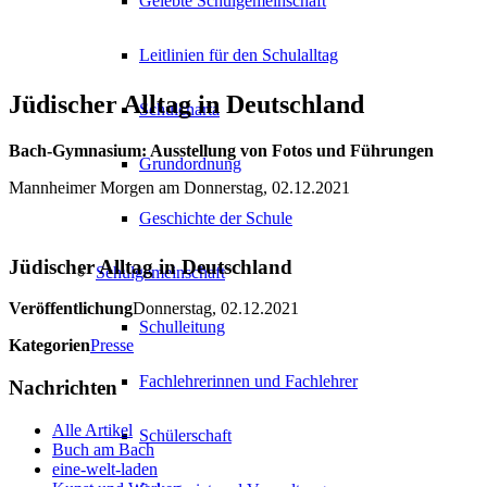
Gelebte Schulgemeinschaft
Leitlinien für den Schulalltag
Jüdischer Alltag in Deutschland
Schulcharta
Bach-Gymnasium: Ausstellung von Fotos und Führungen
Grundordnung
Mannheimer Morgen am Donnerstag, 02.12.2021
Geschichte der Schule
Jüdischer Alltag in Deutschland
Schulgemeinschaft
Veröffentlichung
Donnerstag, 02.12.2021
Schulleitung
Kategorien
Presse
Fachlehrerinnen und Fachlehrer
Nachrichten
Alle Artikel
Schülerschaft
Buch am Bach
eine-welt-laden