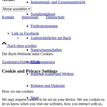
Instrumental- und Gesangsunterricht
Archiv
Sozialpraktikum
Kontakt
Impressum
Datenschutz
Förderprogramme
Link zu Facebook
Unterrichtsfächer am Bach
Nach oben scrollen
Naturwissenschaften
Die Bach-Webseite nutzt Cookies.
Musik
Zustimmen
Ablehnen
Informationen
Cookie and Privacy Settings
Bildende Kunst und Werken
Religion und Diakonie
How we use cookies
Sport
We may request cookies to be set on your device. We use cookies to
let us know when you visit our websites, how you interact with us,