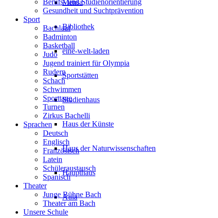
Berufs- und Studienorientierung
Mensa
Gesundheit und Suchtprävention
Sport
Bibliothek
Bachlauf
Badminton
Basketball
eine-welt-laden
Judo
Jugend trainiert für Olympia
Rudern
Sportstätten
Schach
Schwimmen
Sporttage
Studienhaus
Turnen
Zirkus Bachelli
Haus der Künste
Sprachen
Deutsch
Englisch
Haus der Naturwissenschaften
Französisch
Latein
Schüleraustausch
Haupthaus
Spanisch
Theater
Junge Bühne Bach
Aula
Theater am Bach
Unsere Schule