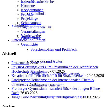
Exkursionen
Matthäuskirche
Konzerte
Kooperationen
Schulhof
Projekte
Projekttage
Schulcampus
Schulprofil
Tag der offenen Tür
Veranstaltungen
Wettbewerbe
Allgemeines
Unterricht und Lernen
Geschichte
Sprachenfolgen und Profilfach
Aktuell
Kursstufe und Abitur
Prozentetag
22.07.2026
Physik-Leistungskurs zum Praktikum an der Technischen
Hochschule Mannheim
07.07.2026
Berufs- und Studienorientierung
Kreativität für mehr Sicherheit im Straßenverkehr
20.05.2026
Erfolgreiche Teilnahme an der Internationalen Chemie-
Olympiade
21.04.2026
Bilingualer Unterricht
Freiburger Gymnasium inszeniert Stück der Jungen Bühne
Bach
26.03.2026
Medienbildung und Digitales Lernen
Junge Bühne Bach begeistert mit Inszenierung
17.03.2026
Archiv