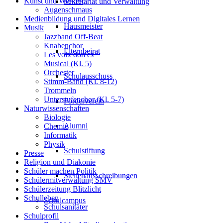
Kunst und Werken
Sekretariat und Verwaltung
Augenschmaus
Medienbildung und Digitales Lernen
Hausmeister
Musik
Jazzband Off-Beat
Knabenchor
Elternbeirat
Les voix dorées
Musical (Kl. 5)
Orchester
Schulausschuss
Stimm-Band (Kl. 8-12)
Trommeln
Unterstufenchor (Kl. 5-7)
Förderverein
Naturwissenschaften
Biologie
Alumni
Chemie
Informatik
Physik
Schulstiftung
Presse
Religion und Diakonie
Schüler machen Politik
Stellenausschreibungen
Schülermitverwaltung SMV
Schülerzeitung Blitzlicht
Schulleben
Schulcampus
Schulsanitäter
Schulprofil