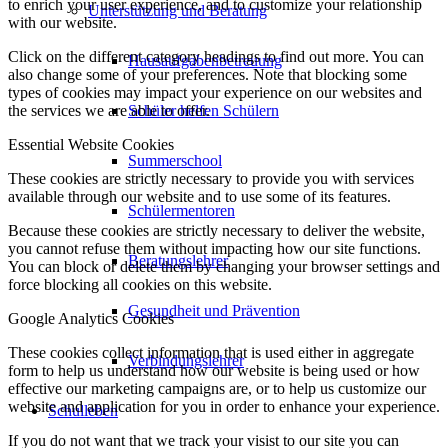
to enrich your user experience, and to customize your relationship
Unterstützung und Beratung
with our website.
Click on the different category headings to find out more. You can
Hausaufgabenbetreuung
also change some of your preferences. Note that blocking some
types of cookies may impact your experience on our websites and
the services we are able to offer.
Schüler helfen Schülern
Essential Website Cookies
Summerschool
These cookies are strictly necessary to provide you with services
available through our website and to use some of its features.
Schülermentoren
Because these cookies are strictly necessary to deliver the website,
you cannot refuse them without impacting how our site functions.
Beratungslehrer
You can block or delete them by changing your browser settings and
force blocking all cookies on this website.
Gesundheit und Prävention
Google Analytics Cookies
These cookies collect information that is used either in aggregate
Verbindungslehrer
form to help us understand how our website is being used or how
effective our marketing campaigns are, or to help us customize our
website and application for you in order to enhance your experience.
Schulleben
If you do not want that we track your visist to our site you can