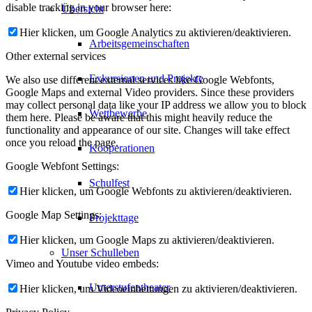
disable tracking in your browser here:
Übersicht
Hier klicken, um Google Analytics zu aktivieren/deaktivieren.
Arbeitsgemeinschaften
Other external services
Exkursionen und Projekte
We also use different external services like Google Webfonts,
Google Maps and external Video providers. Since these providers
may collect personal data like your IP address we allow you to block
Wettbewerbe
them here. Please be aware that this might heavily reduce the
functionality and appearance of our site. Changes will take effect
once you reload the page.
Kooperationen
Google Webfont Settings:
Schulfest
Hier klicken, um Google Webfonts zu aktivieren/deaktivieren.
Google Map Settings:
Projekttage
Hier klicken, um Google Maps zu aktivieren/deaktivieren.
Unser Schulleben
Vimeo and Youtube video embeds:
Unterstufentheater
Hier klicken, um Videoeinbettungen zu aktivieren/deaktivieren.