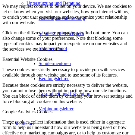
Unterstützung und Beratung
We may request cookies to be set on your device. We use cookies to
let us know when you visit our websites, how you interact with us,
to enrich your user experience, and to customize your relationship
Hausaufgabenbetreuung
with our website.
Click on the different category headings to find out more. You can
Schüler helfen Schülern
also change some of your preferences. Note that blocking some
types of cookies may impact your experience on our websites and
Summerschool
the services we are able to offer.
Essential Website Cookies
Schülermentoren
These cookies are strictly necessary to provide you with services
available through our website and to use some of its features.
Beratungslehrer
Because these cookies are strictly necessary to deliver the website,
you cannot refuse them without impacting how our site functions.
Gesundheit und Prävention
You can block or delete them by changing your browser settings and
force blocking all cookies on this website.
Verbindungslehrer
Google Analytics Cookies
These cookies collect information that is used either in aggregate
Schulleben
form to help us understand how our website is being used or how
effective our marketing campaigns are, or to help us customize our