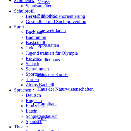
Schulleben
Mensa
Schulsanitäter
Schulprofil
Bibliothek
Berufs- und Studienorientierung
Gesundheit und Suchtprävention
Sport
eine-welt-laden
Bachlauf
Badminton
Basketball
Sportstätten
Judo
Jugend trainiert für Olympia
Rudern
Studienhaus
Schach
Schwimmen
Sporttage
Haus der Künste
Turnen
Zirkus Bachelli
Haus der Naturwissenschaften
Sprachen
Deutsch
Englisch
Haupthaus
Französisch
Latein
Schüleraustausch
Aula
Spanisch
Theater