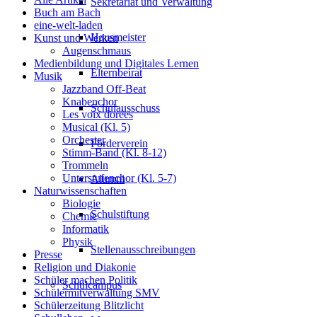
Sekretariat und Verwaltung
Buch am Bach
eine-welt-laden
Hausmeister
Kunst und Werken
Augenschmaus
Medienbildung und Digitales Lernen
Elternbeirat
Musik
Jazzband Off-Beat
Knabenchor
Schulausschuss
Les voix dorées
Musical (Kl. 5)
Orchester
Förderverein
Stimm-Band (Kl. 8-12)
Trommeln
Unterstufenchor (Kl. 5-7)
Alumni
Naturwissenschaften
Biologie
Schulstiftung
Chemie
Informatik
Physik
Stellenausschreibungen
Presse
Religion und Diakonie
Schüler machen Politik
Schulcampus
Schülermitverwaltung SMV
Schülerzeitung Blitzlicht