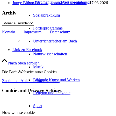
Instrumental- und Gesangsunterricht
Junge Bühne Bach begeistert mit Inszenierung
17.03.2026
Archiv
Sozialpraktikum
Archiv
Förderprogramme
Kontakt
Impressum
Datenschutz
Unterrichtsfächer am Bach
Link zu Facebook
Naturwissenschaften
Nach oben scrollen
Musik
Die Bach-Webseite nutzt Cookies.
Bildende Kunst und Werken
Zustimmen
Ablehnen
Informationen
Cookie and Privacy Settings
Religion und Diakonie
Sport
How we use cookies