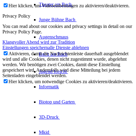
Theater am
Bach
Hier klicken, um Videoeinbettungen zu aktivieren/deaktivieren.
Privacy Policy
Junge Bühne
Bach
You can read about our cookies and privacy settings in detail on our
Privacy Policy Page.
Augenschmaus
Klangvoller Abend wird zur Tradition
Einstellungen speichern
alle Dienste ablehnen
Aktivieren, damit die Nachrichtenleiste dauerhaft ausgeblendet
Buch am Bach
wird und alle Cookies, denen nicht zugestimmt wurde, abgelehnt
werden. Wir benötigen zwei Cookies, damit diese Einstellung
gespeichert wird. Andernfalls wird diese Mitteilung bei jedem
Jugend forscht
Seitenladen eingeblendet werden.
Hier klicken, um notwendige Cookies zu aktivieren/deaktivieren.
Informatik
Biotop und Garten
3D-Druck
Mkid