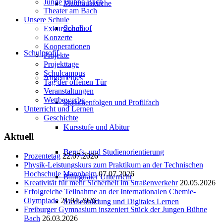
Junge Bühne Bach
Matthäuskirche
Theater am Bach
Unsere Schule
Schulhof
Exkursionen
Konzerte
Kooperationen
Schulprofil
Projekte
Projekttage
Schulcampus
Allgemeines
Tag der offenen Tür
Veranstaltungen
Wettbewerbe
Sprachenfolgen und Profilfach
Unterricht und Lernen
Geschichte
Kursstufe und Abitur
Aktuell
Berufs- und Studienorientierung
Prozentetag
22.07.2026
Physik-Leistungskurs zum Praktikum an der Technischen
Hochschule Mannheim
07.07.2026
Bilingualer Unterricht
Kreativität für mehr Sicherheit im Straßenverkehr
20.05.2026
Erfolgreiche Teilnahme an der Internationalen Chemie-
Olympiade
21.04.2026
Medienbildung und Digitales Lernen
Freiburger Gymnasium inszeniert Stück der Jungen Bühne
Bach
26.03.2026