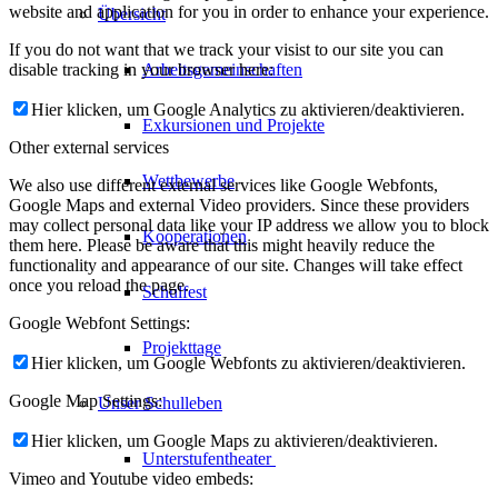
website and application for you in order to enhance your experience.
Übersicht
If you do not want that we track your visist to our site you can
disable tracking in your browser here:
Arbeitsgemeinschaften
Hier klicken, um Google Analytics zu aktivieren/deaktivieren.
Exkursionen und Projekte
Other external services
Wettbewerbe
We also use different external services like Google Webfonts,
Google Maps and external Video providers. Since these providers
may collect personal data like your IP address we allow you to block
Kooperationen
them here. Please be aware that this might heavily reduce the
functionality and appearance of our site. Changes will take effect
once you reload the page.
Schulfest
Google Webfont Settings:
Projekttage
Hier klicken, um Google Webfonts zu aktivieren/deaktivieren.
Google Map Settings:
Unser Schulleben
Hier klicken, um Google Maps zu aktivieren/deaktivieren.
Unterstufentheater
Vimeo and Youtube video embeds: