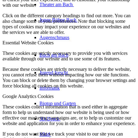
Theater am
Bach
with our website.
Click on the different category headings to find out more. You can
Junge Bühne
Bach
also change some of your preferences. Note that blocking some
types of cookies may impact your experience on our websites and
the services we are able to offer.
Augenschmaus
Essential Website Cookies
These cookies are strictly necessary to provide you with services
Buch am Bach
available through our website and to use some of its features.
Because these cookies are strictly necessary to deliver the website,
Jugend forscht
you cannot refuse them without impacting how our site functions.
You can block or delete them by changing your browser settings and
force blocking all cookies on this website.
Informatik
Google Analytics Cookies
Biotop und Garten
These cookies collect information that is used either in aggregate
form to help us understand how our website is being used or how
effective our marketing campaigns are, or to help us customize our
3D-Druck
website and application for you in order to enhance your experience.
If you do not want that we track your visist to our site you can
Mkid