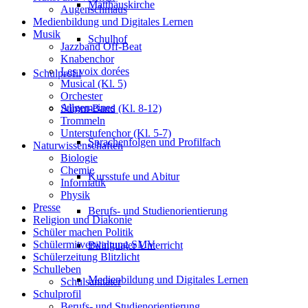
Matthäuskirche
Augenschmaus
Medienbildung und Digitales Lernen
Musik
Schulhof
Jazzband Off-Beat
Knabenchor
Les voix dorées
Schulprofil
Musical (Kl. 5)
Orchester
Allgemeines
Stimm-Band (Kl. 8-12)
Trommeln
Unterstufenchor (Kl. 5-7)
Sprachenfolgen und Profilfach
Naturwissenschaften
Biologie
Chemie
Kursstufe und Abitur
Informatik
Physik
Presse
Berufs- und Studienorientierung
Religion und Diakonie
Schüler machen Politik
Schülermitverwaltung SMV
Bilingualer Unterricht
Schülerzeitung Blitzlicht
Schulleben
Medienbildung und Digitales Lernen
Schulsanitäter
Schulprofil
Berufs- und Studienorientierung