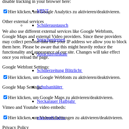
disable tracking in your browser here:
MINT
Hier klicken, um Google Analytics zu aktivieren/deaktivieren.
Other external services
Schüleraustausch
We also use different external services like Google Webfonts,
Google Maps and external Video providers. Since these providers
Sprachenlernen
may collect personal data like your IP address we allow you to block
them here. Please be aware that this might heavily reduce the
functionality and appearance of our site. Changes will take effect
Sprachzertifikate
once you reload the page.
Google Webfont Settings:
Schülerzeitung
Blitzlicht
Hier klicken, um Google Webfonts zu aktivieren/deaktivieren.
Schulsanitäter
Google Map Settings:
Hier klicken, um Google Maps zu aktivieren/deaktivieren.
Neckarauer
Halbjahr
Vimeo and Youtube video embeds:
Hier klicken, um Videoeinbettungen zu aktivieren/deaktivieren.
eine-welt-laden
Privacy Policy