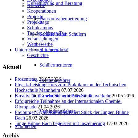
Unterstützung und Beratung
Konzerte
Kooperationen
Projekte
Hausaufgabenbetreuung
Projekttage
Schulcampus
Tag der offenen Tür
Schüler helfen Schülern
Veranstaltungen
Wettbewerbe
Summerschool
Unterricht und Lernen
Geschichte
Schülermentoren
Aktuell
Prozentetag
22.07.2026
Beratungslehrer
Physik-Leistungskurs zum Praktikum an der Technischen
Hochschule Mannheim
07.07.2026
Gesundheit und Prävention
Kreativität für mehr Sicherheit im Straßenverkehr
20.05.2026
Erfolgreiche Teilnahme an der Internationalen Chemie-
Olympiade
21.04.2026
Verbindungslehrer
Freiburger Gymnasium inszeniert Stück der Jungen Bühne
Bach
26.03.2026
Junge Bühne Bach begeistert mit Inszenierung
17.03.2026
Schulleben
Archiv