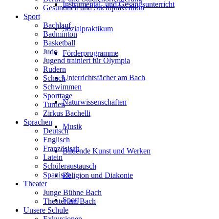
Instrumental- und Gesangsunterricht
Gesundheit und Suchtprävention
Sport
Bachlauf
Sozialpraktikum
Badminton
Basketball
Judo
Förderprogramme
Jugend trainiert für Olympia
Rudern
Unterrichtsfächer am Bach
Schach
Schwimmen
Sporttage
Naturwissenschaften
Turnen
Zirkus Bachelli
Sprachen
Musik
Deutsch
Englisch
Französisch
Bildende Kunst und Werken
Latein
Schüleraustausch
Spanisch
Religion und Diakonie
Theater
Junge Bühne Bach
Sport
Theater am Bach
Unsere Schule
Exkursionen