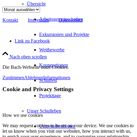
Übersicht
Archiv
Arbeitsgemeinschaften
Kontakt
Impressum
Datenschutz
Exkursionen und Projekte
Link zu Facebook
Wettbewerbe
Nach oben scrollen
Kooperationen
Die Bach-Webseite nutzt Cookies.
Zustimmen
Ablehnen
Informationen
Schulfest
Cookie and Privacy Settings
Projekttage
Unser Schulleben
How we use cookies
We may request cookies to be set on your device. We use cookies to
Unterstufentheater
let us know when you visit our websites, how you interact with us,
to enrich your user experience, and to customize your relationship