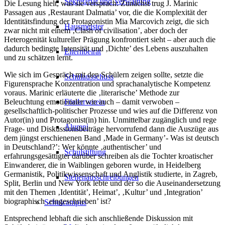
Sekretariat und Verwaltung
Die Lesung hielt, was sie versprach: Zunächst trug J. Marinic
Passagen aus ‚Restaurant Dalmatia’ vor, die die Komplexität der
Identitätsfindung der Protagonistin Mia Marcovich zeigt, die sich
Hausmeister
zwar nicht mit einem ‚Clash of civilisation’, aber doch der
Heterogenität kultureller Prägung konfrontiert sieht – aber auch die
dadurch bedingte Intensität und ‚Dichte’ des Lebens auszuhalten
Elternbeirat
und zu schätzen lernt.
Wie sich im Gespräch mit den Schülern zeigen sollte, setzte die
Schulausschuss
Figurensprache Konzentration und sprachanalytische Kompetenz
voraus. Marinic erläuterte die ‚literarische’ Methode zur
Beleuchtung emotionaler wie auch – damit verwoben –
Förderverein
gesellschaftlich-politischer Prozesse und wies auf die Differenz von
Autor(in) und Protagonist(in) hin. Unmittelbar zugänglich und rege
Alumni
Frage- und Diskussionsbeiträge hervorrufend dann die Auszüge aus
dem jüngst erschienenen Band ‚Made in Germany’- Was ist deutsch
in Deutschland?’: Wer könnte ‚authentischer’ und
Schulstiftung
erfahrungsgesättigter darüber schreiben als die Tochter kroatischer
Einwanderer, die in Waiblingen geboren wurde, in Heidelberg
Germanistik, Politikwissenschaft und Anglistik studierte, in Zagreb,
Stellenausschreibungen
Split, Berlin und New York lebte und der so die Auseinandersetzung
mit den Themen ‚Identität’, Heimat’, ‚Kultur’ und ‚Integration’
biographisch ‚eingeschrieben’ ist?
Schulcampus
Entsprechend lebhaft die sich anschließende Diskussion mit