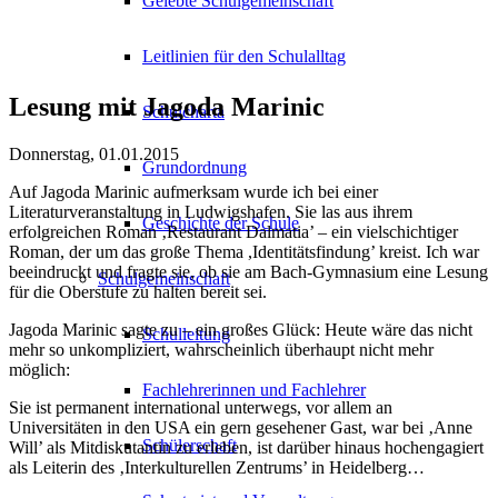
Gelebte Schulgemeinschaft
Leitlinien für den Schulalltag
Lesung mit Jagoda Marinic
Schulcharta
Donnerstag, 01.01.2015
Grundordnung
Auf Jagoda Marinic aufmerksam wurde ich bei einer
Literaturveranstaltung in Ludwigshafen. Sie las aus ihrem
Geschichte der Schule
erfolgreichen Roman ‚Restaurant Dalmatia’ – ein vielschichtiger
Roman, der um das große Thema ,Identitätsfindung’ kreist. Ich war
beeindruckt und fragte sie, ob sie am Bach-Gymnasium eine Lesung
Schulgemeinschaft
für die Oberstufe zu halten bereit sei.
Jagoda Marinic sagte zu – ein großes Glück: Heute wäre das nicht
Schulleitung
mehr so unkompliziert, wahrscheinlich überhaupt nicht mehr
möglich:
Fachlehrerinnen und Fachlehrer
Sie ist permanent international unterwegs, vor allem an
Universitäten in den USA ein gern gesehener Gast, war bei ‚Anne
Schülerschaft
Will’ als Mitdiskutantin zu erleben, ist darüber hinaus hochengagiert
als Leiterin des ‚Interkulturellen Zentrums’ in Heidelberg…