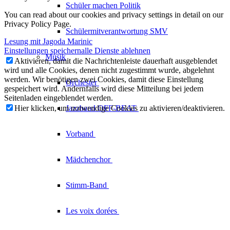
Schüler machen Politik
You can read about our cookies and privacy settings in detail on our
Privacy Policy Page.
Schülermitverantwortung SMV
Lesung mit Jagoda Marinic
Einstellungen speichern
alle Dienste ablehnen
Musik
Aktivieren, damit die Nachrichtenleiste dauerhaft ausgeblendet
wird und alle Cookies, denen nicht zugestimmt wurde, abgelehnt
werden. Wir benötigen zwei Cookies, damit diese Einstellung
Orchester
gespeichert wird. Andernfalls wird diese Mitteilung bei jedem
Seitenladen eingeblendet werden.
Hier klicken, um notwendige Cookies zu aktivieren/deaktivieren.
Jazzband
OFF-BEAT
Vorband
Mädchenchor
Stimm-Band
Les voix
dorées