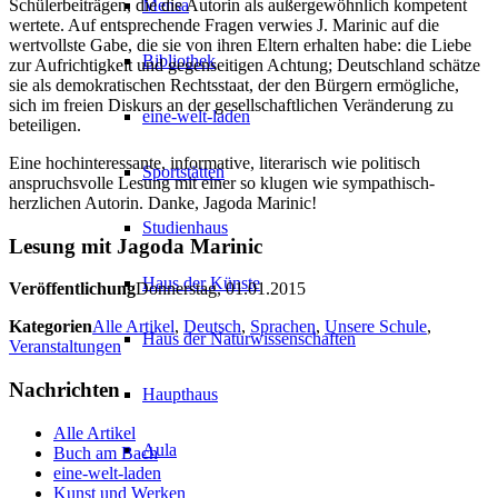
Schülerbeiträgen, die die Autorin als außergewöhnlich kompetent
Mensa
wertete. Auf entsprechende Fragen verwies J. Marinic auf die
wertvollste Gabe, die sie von ihren Eltern erhalten habe: die Liebe
Bibliothek
zur Aufrichtigkeit und gegenseitigen Achtung; Deutschland schätze
sie als demokratischen Rechtsstaat, der den Bürgern ermögliche,
sich im freien Diskurs an der gesellschaftlichen Veränderung zu
eine-welt-laden
beteiligen.
Eine hochinteressante, informative, literarisch wie politisch
Sportstätten
anspruchsvolle Lesung mit einer so klugen wie sympathisch-
herzlichen Autorin. Danke, Jagoda Marinic!
Studienhaus
Lesung mit Jagoda Marinic
Haus der Künste
Veröffentlichung
Donnerstag, 01.01.2015
Kategorien
Alle Artikel
,
Deutsch
,
Sprachen
,
Unsere Schule
,
Haus der Naturwissenschaften
Veranstaltungen
Nachrichten
Haupthaus
Alle Artikel
Aula
Buch am Bach
eine-welt-laden
Kunst und Werken