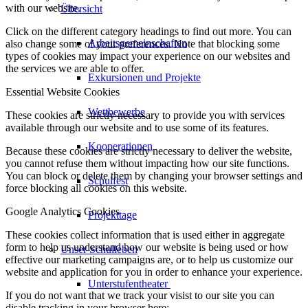
with our website.
Übersicht
Click on the different category headings to find out more. You can
Arbeitsgemeinschaften
also change some of your preferences. Note that blocking some
types of cookies may impact your experience on our websites and
the services we are able to offer.
Exkursionen und Projekte
Essential Website Cookies
Wettbewerbe
These cookies are strictly necessary to provide you with services
available through our website and to use some of its features.
Kooperationen
Because these cookies are strictly necessary to deliver the website,
you cannot refuse them without impacting how our site functions.
You can block or delete them by changing your browser settings and
Schulfest
force blocking all cookies on this website.
Google Analytics Cookies
Projekttage
These cookies collect information that is used either in aggregate
form to help us understand how our website is being used or how
Unser Schulleben
effective our marketing campaigns are, or to help us customize our
website and application for you in order to enhance your experience.
Unterstufentheater
If you do not want that we track your visist to our site you can
disable tracking in your browser here: