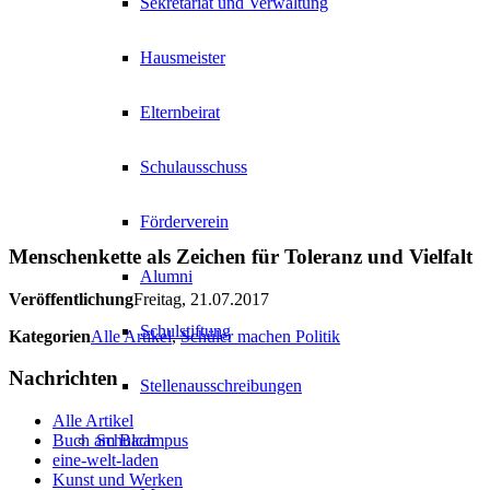
Sekretariat und Verwaltung
Hausmeister
Elternbeirat
Schulausschuss
Förderverein
Menschenkette als Zeichen für Toleranz und Vielfalt
Alumni
Veröffentlichung
Freitag, 21.07.2017
Schulstiftung
Kategorien
Alle Artikel
,
Schüler machen Politik
Nachrichten
Stellenausschreibungen
Alle Artikel
Buch am Bach
Schulcampus
eine-welt-laden
Kunst und Werken