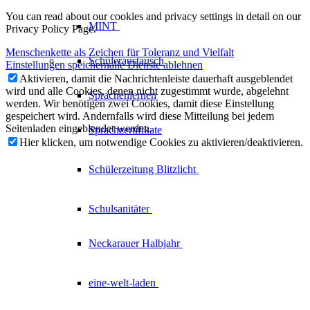
You can read about our cookies and privacy settings in detail on our
MINT
Privacy Policy Page.
Menschenkette als Zeichen für Toleranz und Vielfalt
Schüleraustausch
Einstellungen speichern
alle Dienste ablehnen
Aktivieren, damit die Nachrichtenleiste dauerhaft ausgeblendet
wird und alle Cookies, denen nicht zugestimmt wurde, abgelehnt
Sprachenlernen
werden. Wir benötigen zwei Cookies, damit diese Einstellung
gespeichert wird. Andernfalls wird diese Mitteilung bei jedem
Seitenladen eingeblendet werden.
Sprachzertifikate
Hier klicken, um notwendige Cookies zu aktivieren/deaktivieren.
Schülerzeitung
Blitzlicht
Schulsanitäter
Neckarauer
Halbjahr
eine-welt-laden