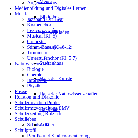
Mensa
Augenschmaus
Medienbildung und Digitales Lernen
Musik
Bibliothek
Jazzband Off-Beat
Knabenchor
Les voix dorées
eine-welt-laden
Musical (Kl. 5)
Orchester
Stimm-Band (Kl. 8-12)
Sportstätten
Trommeln
Unterstufenchor (Kl. 5-7)
Studienhaus
Naturwissenschaften
Biologie
Chemie
Haus der Künste
Informatik
Physik
Presse
Haus der Naturwissenschaften
Religion und Diakonie
Schüler machen Politik
Schülermitverwaltung SMV
Haupthaus
Schülerzeitung Blitzlicht
Schulleben
Schulsanitäter
Aula
Schulprofil
Berufs- und Studienorientierung