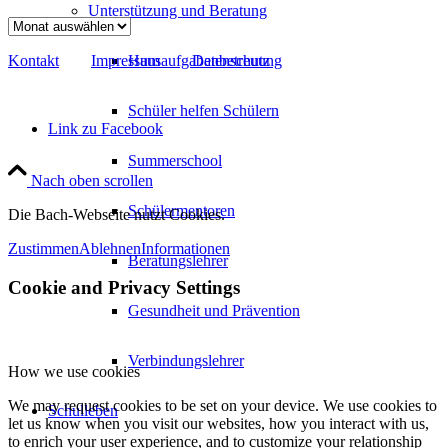
Unterstützung und Beratung
Archiv
Kontakt
Impressum
Datenschutz
Hausaufgabenbetreuung
Schüler helfen Schülern
Link zu Facebook
Summerschool
Nach oben scrollen
Schülermentoren
Die Bach-Webseite nutzt Cookies.
Zustimmen
Ablehnen
Informationen
Beratungslehrer
Cookie and Privacy Settings
Gesundheit und Prävention
Verbindungslehrer
How we use cookies
We may request cookies to be set on your device. We use cookies to
Schulleben
let us know when you visit our websites, how you interact with us,
to enrich your user experience, and to customize your relationship