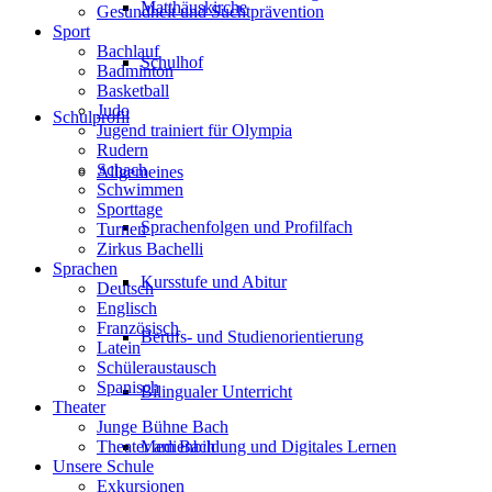
Matthäuskirche
Gesundheit und Suchtprävention
Sport
Bachlauf
Schulhof
Badminton
Basketball
Judo
Schulprofil
Jugend trainiert für Olympia
Rudern
Schach
Allgemeines
Schwimmen
Sporttage
Sprachenfolgen und Profilfach
Turnen
Zirkus Bachelli
Sprachen
Kursstufe und Abitur
Deutsch
Englisch
Französisch
Berufs- und Studienorientierung
Latein
Schüleraustausch
Spanisch
Bilingualer Unterricht
Theater
Junge Bühne Bach
Theater am Bach
Medienbildung und Digitales Lernen
Unsere Schule
Exkursionen