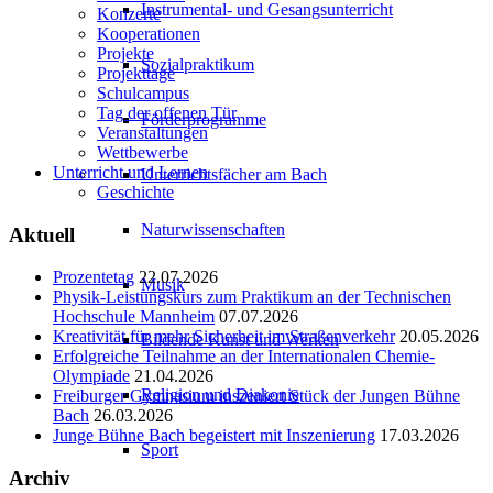
Instrumental- und Gesangsunterricht
Konzerte
Kooperationen
Projekte
Sozialpraktikum
Projekttage
Schulcampus
Tag der offenen Tür
Förderprogramme
Veranstaltungen
Wettbewerbe
Unterricht und Lernen
Unterrichtsfächer am Bach
Geschichte
Naturwissenschaften
Aktuell
Prozentetag
22.07.2026
Musik
Physik-Leistungskurs zum Praktikum an der Technischen
Hochschule Mannheim
07.07.2026
Kreativität für mehr Sicherheit im Straßenverkehr
20.05.2026
Bildende Kunst und Werken
Erfolgreiche Teilnahme an der Internationalen Chemie-
Olympiade
21.04.2026
Religion und Diakonie
Freiburger Gymnasium inszeniert Stück der Jungen Bühne
Bach
26.03.2026
Junge Bühne Bach begeistert mit Inszenierung
17.03.2026
Sport
Archiv