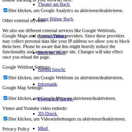
Theater am
Bach
Hier klicken, um Google Analytics zu aktivieren/deaktivieren.
Junge Bühne
Bach
Other external services
We also use different external services like Google Webfonts,
Augenschmaus
Google Maps and external Video providers. Since these providers
may collect personal data like your IP address we allow you to block
them here. Please be aware that this might heavily reduce the
functionality and appearance of our site. Changes will take effect
Buch am Bach
once you reload the page.
Google Webfont Settings:
Jugend forscht
Hier klicken, um Google Webfonts zu aktivieren/deaktivieren.
Informatik
Google Map Settings:
Hier klicken, um Google Maps zu aktivieren/deaktivieren.
Biotop und Garten
Vimeo and Youtube video embeds:
3D-Druck
Hier klicken, um Videoeinbettungen zu aktivieren/deaktivieren.
Mkid
Privacy Policy