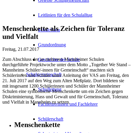
Gelebte Schulgemeinschaft
Leitlinien für den Schulalltag
Menschenkette als Zeichen für Toleranz
Schulcharta
und Vielfalt
Grundordnung
Freitag, 21.07.2017
Zum Abschluss der an mehreren Mannheimer Schulen
Geschichte der Schule
durchgeführte Projektwoche unter dem Motto „Together We Stand –
Mannheims Schüler/-innen für Gemeinschaft“ machten sich
Schulgemeinschaft
Schülerinnen und Schüler unter Anleitung der VAS am Freitag, den
21. Juli 2017 auf den Weg zum Alten Meßplatz. Dort bildeten sie
mit insgesamt 1200 Schülerinnen und Schüler der Mannheimer
Schulleitung
Schulen eine symbolische Menschenkette um ein Zeichen gegen
Diskriminierung, Hass und Gewalt und für Gemeinschaft, Toleranz
und Vielfalt in Mannheim zu setzen.
Fachlehrerinnen und Fachlehrer
Schülerschaft
Menschenkette