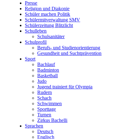
Presse
Religion und Diakonie
Schüler machen Politik
Schülermitverwaltung SMV
Schülerzeitung Blitzlicht
Schulleben
Schulsanitäter
Schulprofil
Berufs- und Studienorientierung
Gesundheit und Suchtprävention
Sport
Bachlauf
Badminton
Basketball
Judo
Jugend trainiert für Olympia
Rudern
Schach
Schwimmen
Sporttage
Turnen
Zirkus Bachelli
Sprachen
Deutsch
Englisch