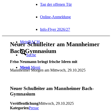
Tag der offenen Tür
Online-Anmeldung
Info-Flyer 2026/27
MeinBACH
Neuer Schulleiter am Mannheimer
Bach-Gymnasium
Suche
Friso Neumann bringt frische Ideen mit
Menü
Menü
Mannheimer Morgen am Mittwoch, 29.10.2025
Neuer Schulleiter am Mannheimer Bach-
Gymnasium
Veröffentlichung
Mittwoch, 29.10.2025
Kategorien
Presse