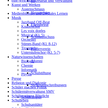
eine-welt-laden
Sekretariat und Verwaltung
Kunst und Werken
Augenschmaus
Hausmeister
Medienbildung und Digitales Lernen
Musik
Jazzband Off-Beat
Elternbeirat
Knabenchor
Les voix dorées
Musical (Kl. 5)
Schulausschuss
Orchester
Stimm-Band (Kl. 8-12)
Trommeln
Förderverein
Unterstufenchor (Kl. 5-7)
Naturwissenschaften
Alumni
Biologie
Chemie
Informatik
Schulstiftung
Physik
Presse
Religion und Diakonie
Stellenausschreibungen
Schüler machen Politik
Schülermitverwaltung SMV
Schülerzeitung Blitzlicht
Schulcampus
Schulleben
Schulsanitäter