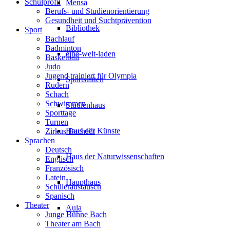
Schulprofil
Mensa
Berufs- und Studienorientierung
Gesundheit und Suchtprävention
Bibliothek
Sport
Bachlauf
Badminton
eine-welt-laden
Basketball
Judo
Jugend trainiert für Olympia
Sportstätten
Rudern
Schach
Schwimmen
Studienhaus
Sporttage
Turnen
Haus der Künste
Zirkus Bachelli
Sprachen
Deutsch
Haus der Naturwissenschaften
Englisch
Französisch
Latein
Haupthaus
Schüleraustausch
Spanisch
Theater
Aula
Junge Bühne Bach
Theater am Bach