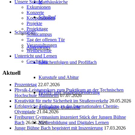
Unsere Schule
Matthäuskirche
Exkursionen
Konzerte
Schulhof
Kooperationen
Projekte
Projekttage
Schulprofil
Schulcampus
Tag der offenen Tür
Veranstaltungen
Allgemeines
Wettbewerbe
Unterricht und Lernen
Geschichte
Sprachenfolgen und Profilfach
Aktuell
Kursstufe und Abitur
Prozentetag
22.07.2026
Physik-Leistungskurs zum Praktikum an der Technischen
Berufs- und Studienorientierung
Hochschule Mannheim
07.07.2026
Kreativität für mehr Sicherheit im Straßenverkehr
20.05.2026
Erfolgreiche Teilnahme an der Internationalen Chemie-
Bilingualer Unterricht
Olympiade
21.04.2026
Freiburger Gymnasium inszeniert Stück der Jungen Bühne
Medienbildung und Digitales Lernen
Bach
26.03.2026
Junge Bühne Bach begeistert mit Inszenierung
17.03.2026