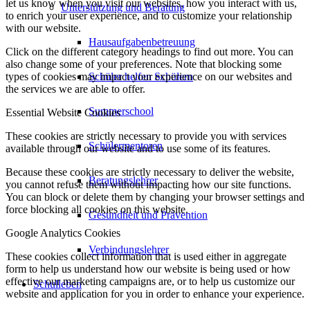
let us know when you visit our websites, how you interact with us,
Unterstützung und Beratung
to enrich your user experience, and to customize your relationship
with our website.
Hausaufgabenbetreuung
Click on the different category headings to find out more. You can
also change some of your preferences. Note that blocking some
types of cookies may impact your experience on our websites and
Schüler helfen Schülern
the services we are able to offer.
Summerschool
Essential Website Cookies
These cookies are strictly necessary to provide you with services
Schülermentoren
available through our website and to use some of its features.
Because these cookies are strictly necessary to deliver the website,
Beratungslehrer
you cannot refuse them without impacting how our site functions.
You can block or delete them by changing your browser settings and
force blocking all cookies on this website.
Gesundheit und Prävention
Google Analytics Cookies
Verbindungslehrer
These cookies collect information that is used either in aggregate
form to help us understand how our website is being used or how
effective our marketing campaigns are, or to help us customize our
Schulleben
website and application for you in order to enhance your experience.