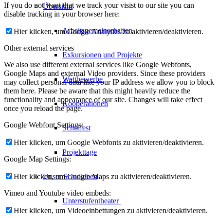
If you do not want that we track your visist to our site you can
Übersicht
disable tracking in your browser here:
Arbeitsgemeinschaften
Hier klicken, um Google Analytics zu aktivieren/deaktivieren.
Other external services
Exkursionen und Projekte
We also use different external services like Google Webfonts,
Google Maps and external Video providers. Since these providers
Wettbewerbe
may collect personal data like your IP address we allow you to block
them here. Please be aware that this might heavily reduce the
functionality and appearance of our site. Changes will take effect
Kooperationen
once you reload the page.
Google Webfont Settings:
Schulfest
Hier klicken, um Google Webfonts zu aktivieren/deaktivieren.
Projekttage
Google Map Settings:
Hier klicken, um Google Maps zu aktivieren/deaktivieren.
Unser Schulleben
Vimeo and Youtube video embeds:
Unterstufentheater
Hier klicken, um Videoeinbettungen zu aktivieren/deaktivieren.