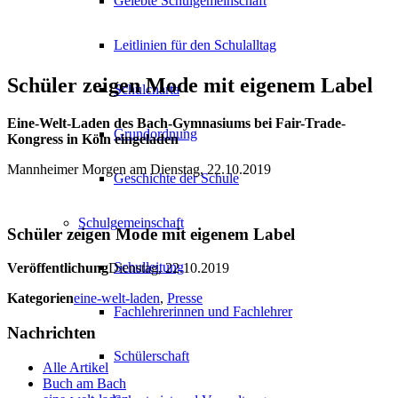
Gelebte Schulgemeinschaft
Leitlinien für den Schulalltag
Schüler zeigen Mode mit eigenem Label
Schulcharta
Eine-Welt-Laden des Bach-Gymnasiums bei Fair-Trade-
Grundordnung
Kongress in Köln eingeladen
Mannheimer Morgen am Dienstag, 22.10.2019
Geschichte der Schule
Schulgemeinschaft
Schüler zeigen Mode mit eigenem Label
Schulleitung
Veröffentlichung
Dienstag, 22.10.2019
Kategorien
eine-welt-laden
,
Presse
Fachlehrerinnen und Fachlehrer
Nachrichten
Schülerschaft
Alle Artikel
Buch am Bach