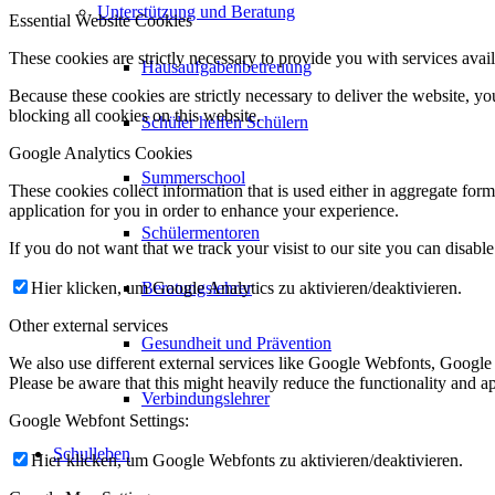
Unterstützung und Beratung
Essential Website Cookies
These cookies are strictly necessary to provide you with services avail
Hausaufgabenbetreuung
Because these cookies are strictly necessary to deliver the website, 
blocking all cookies on this website.
Schüler helfen Schülern
Google Analytics Cookies
Summerschool
These cookies collect information that is used either in aggregate fo
application for you in order to enhance your experience.
Schülermentoren
If you do not want that we track your visist to our site you can disabl
Hier klicken, um Google Analytics zu aktivieren/deaktivieren.
Beratungslehrer
Other external services
Gesundheit und Prävention
We also use different external services like Google Webfonts, Google
Please be aware that this might heavily reduce the functionality and a
Verbindungslehrer
Google Webfont Settings:
Schulleben
Hier klicken, um Google Webfonts zu aktivieren/deaktivieren.