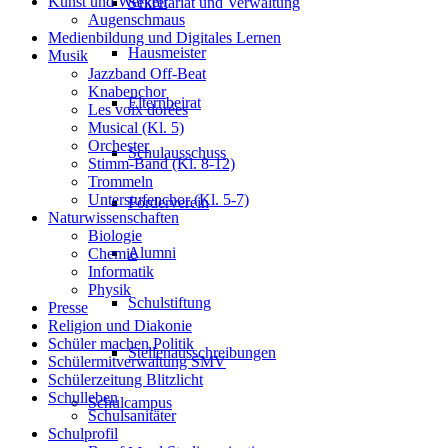
Kunst und Werken
Sekretariat und Verwaltung
Augenschmaus
Medienbildung und Digitales Lernen
Hausmeister
Musik
Jazzband Off-Beat
Knabenchor
Elternbeirat
Les voix dorées
Musical (Kl. 5)
Orchester
Schulausschuss
Stimm-Band (Kl. 8-12)
Trommeln
Unterstufenchor (Kl. 5-7)
Förderverein
Naturwissenschaften
Biologie
Alumni
Chemie
Informatik
Physik
Schulstiftung
Presse
Religion und Diakonie
Schüler machen Politik
Stellenausschreibungen
Schülermitverwaltung SMV
Schülerzeitung Blitzlicht
Schulleben
Schulcampus
Schulsanitäter
Schulprofil