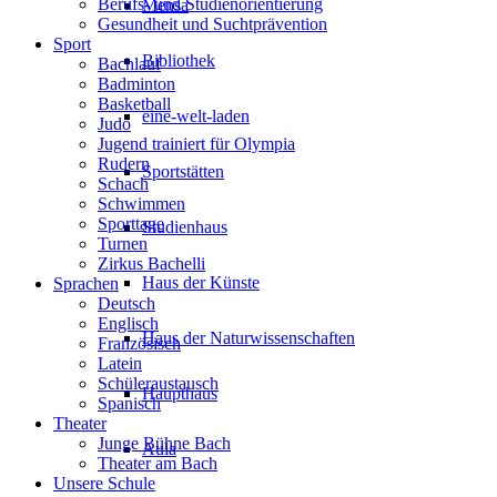
Berufs- und Studienorientierung
Mensa
Gesundheit und Suchtprävention
Sport
Bibliothek
Bachlauf
Badminton
Basketball
eine-welt-laden
Judo
Jugend trainiert für Olympia
Rudern
Sportstätten
Schach
Schwimmen
Sporttage
Studienhaus
Turnen
Zirkus Bachelli
Haus der Künste
Sprachen
Deutsch
Englisch
Haus der Naturwissenschaften
Französisch
Latein
Schüleraustausch
Haupthaus
Spanisch
Theater
Junge Bühne Bach
Aula
Theater am Bach
Unsere Schule