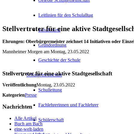
Gelebte Schulgemeinschaft
Leitlinien für den Schulalltag
Stellvertreter für eine aktive Stadtgesellsc
Schulcharta
Ehrungen: Oberbürgermeister zeichnet 14 Initiativen oder Einz
Grundordnung
Mannheimer Morgen am Montag, 23.05.2022
Geschichte der Schule
Stellvertreter für eine aktive Stadtgesellschaft
Schulgemeinschaft
Veröffentlichung
Montag, 23.05.2022
Schulleitung
Kategorien
Presse
Fachlehrerinnen und Fachlehrer
Nachrichten
Alle Artikel
Schülerschaft
Buch am Bach
eine-welt-laden