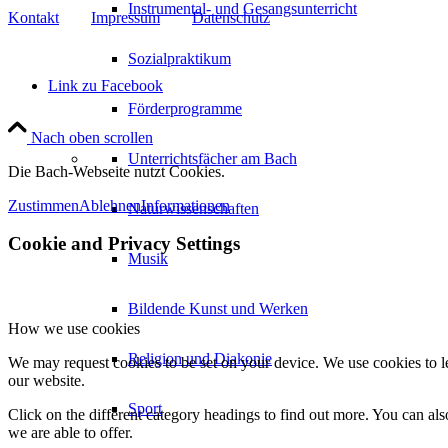
Instrumental- und Gesangsunterricht
Kontakt
Impressum
Datenschutz
Sozialpraktikum
Link zu Facebook
Förderprogramme
Nach oben scrollen
Unterrichtsfächer am Bach
Die Bach-Webseite nutzt Cookies.
Zustimmen
Ablehnen
Informationen
Naturwissenschaften
Cookie and Privacy Settings
Musik
Bildende Kunst und Werken
How we use cookies
Religion und Diakonie
We may request cookies to be set on your device. We use cookies to le
our website.
Sport
Click on the different category headings to find out more. You can a
we are able to offer.