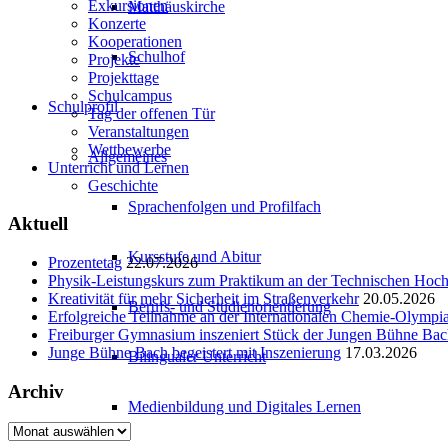
Exkursionen
Matthäuskirche
Konzerte
Kooperationen
Schulhof
Projekte
Projekttage
Schulcampus
Schulprofil
Tag der offenen Tür
Veranstaltungen
Wettbewerbe
Allgemeines
Unterricht und Lernen
Geschichte
Sprachenfolgen und Profilfach
Aktuell
Kursstufe und Abitur
Prozentetag
22.07.2026
Physik-Leistungskurs zum Praktikum an der Technischen Ho
Kreativität für mehr Sicherheit im Straßenverkehr
20.05.2026
Berufs- und Studienorientierung
Erfolgreiche Teilnahme an der Internationalen Chemie-Olympi
Freiburger Gymnasium inszeniert Stück der Jungen Bühne Ba
Junge Bühne Bach begeistert mit Inszenierung
17.03.2026
Bilingualer Unterricht
Archiv
Medienbildung und Digitales Lernen
Archiv