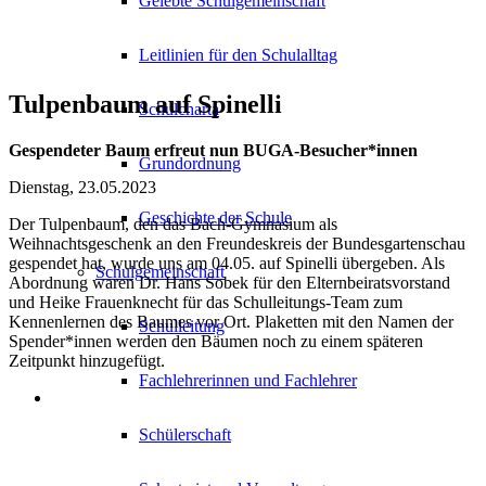
Gelebte Schulgemeinschaft
Leitlinien für den Schulalltag
Tulpenbaum auf Spinelli
Schulcharta
Gespendeter Baum erfreut nun BUGA-Besucher*innen
Grundordnung
Dienstag, 23.05.2023
Geschichte der Schule
Der Tulpenbaum, den das Bach-Gymnasium als
Weihnachtsgeschenk an den Freundeskreis der Bundesgartenschau
gespendet hat, wurde uns am 04.05. auf Spinelli übergeben. Als
Schulgemeinschaft
Abordnung waren Dr. Hans Sobek für den Elternbeiratsvorstand
und Heike Frauenknecht für das Schulleitungs-Team zum
Kennenlernen des Baumes vor Ort. Plaketten mit den Namen der
Schulleitung
Spender*innen werden den Bäumen noch zu einem späteren
Zeitpunkt hinzugefügt.
Fachlehrerinnen und Fachlehrer
Schülerschaft