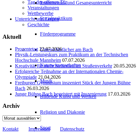
Tag der offenen Tür
Instrumental- und Gesangsunterricht
Veranstaltungen
Wettbewerbe
Sozialpraktikum
Unterricht und Lernen
Geschichte
Förderprogramme
Aktuell
Prozentetag
22.07.2026
Unterrichtsfächer am Bach
Physik-Leistungskurs zum Praktikum an der Technischen
Hochschule Mannheim
07.07.2026
Naturwissenschaften
Kreativität für mehr Sicherheit im Straßenverkehr
20.05.2026
Erfolgreiche Teilnahme an der Internationalen Chemie-
Olympiade
21.04.2026
Musik
Freiburger Gymnasium inszeniert Stück der Jungen Bühne
Bach
26.03.2026
Junge Bühne Bach begeistert mit Inszenierung
17.03.2026
Bildende Kunst und Werken
Archiv
Religion und Diakonie
Archiv
Sport
Kontakt
Impressum
Datenschutz