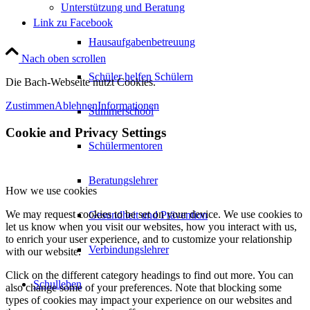
Unterstützung und Beratung
Link zu Facebook
Hausaufgabenbetreuung
Nach oben scrollen
Schüler helfen Schülern
Die Bach-Webseite nutzt Cookies.
Zustimmen
Ablehnen
Informationen
Summerschool
Cookie and Privacy Settings
Schülermentoren
Beratungslehrer
How we use cookies
We may request cookies to be set on your device. We use cookies to
Gesundheit und Prävention
let us know when you visit our websites, how you interact with us,
to enrich your user experience, and to customize your relationship
Verbindungslehrer
with our website.
Click on the different category headings to find out more. You can
Schulleben
also change some of your preferences. Note that blocking some
types of cookies may impact your experience on our websites and