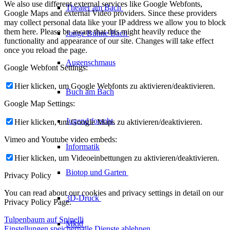
We also use different external services like Google Webfonts,
Theater am
Bach
Google Maps and external Video providers. Since these providers
may collect personal data like your IP address we allow you to block
them here. Please be aware that this might heavily reduce the
Junge Bühne
Bach
functionality and appearance of our site. Changes will take effect
once you reload the page.
Augenschmaus
Google Webfont Settings:
Hier klicken, um Google Webfonts zu aktivieren/deaktivieren.
Buch am Bach
Google Map Settings:
Jugend forscht
Hier klicken, um Google Maps zu aktivieren/deaktivieren.
Vimeo and Youtube video embeds:
Informatik
Hier klicken, um Videoeinbettungen zu aktivieren/deaktivieren.
Biotop und Garten
Privacy Policy
You can read about our cookies and privacy settings in detail on our
3D-Druck
Privacy Policy Page.
Tulpenbaum auf Spinelli
Mkid
Einstellungen speichern
alle Dienste ablehnen