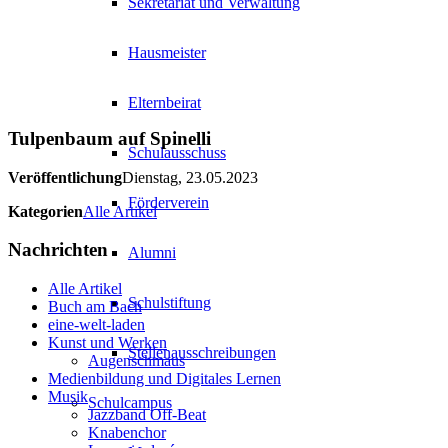
Sekretariat und Verwaltung
Hausmeister
Elternbeirat
Tulpenbaum auf Spinelli
Schulausschuss
Veröffentlichung
Dienstag, 23.05.2023
Förderverein
Kategorien
Alle Artikel
Nachrichten
Alumni
Alle Artikel
Schulstiftung
Buch am Bach
eine-welt-laden
Kunst und Werken
Stellenausschreibungen
Augenschmaus
Medienbildung und Digitales Lernen
Musik
Schulcampus
Jazzband Off-Beat
Knabenchor