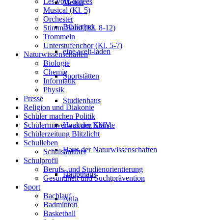
Les voix dorées
Mensa
Musical (Kl. 5)
Orchester
Bibliothek
Stimm-Band (Kl. 8-12)
Trommeln
Unterstufenchor (Kl. 5-7)
eine-welt-laden
Naturwissenschaften
Biologie
Chemie
Sportstätten
Informatik
Physik
Presse
Studienhaus
Religion und Diakonie
Schüler machen Politik
Haus der Künste
Schülermitverwaltung SMV
Schülerzeitung Blitzlicht
Schulleben
Haus der Naturwissenschaften
Schulsanitäter
Schulprofil
Berufs- und Studienorientierung
Haupthaus
Gesundheit und Suchtprävention
Sport
Bachlauf
Aula
Badminton
Basketball