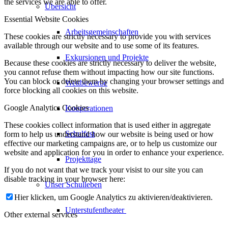
the services we are able to offer.
Übersicht
Essential Website Cookies
Arbeitsgemeinschaften
These cookies are strictly necessary to provide you with services
available through our website and to use some of its features.
Exkursionen und Projekte
Because these cookies are strictly necessary to deliver the website,
you cannot refuse them without impacting how our site functions.
You can block or delete them by changing your browser settings and
Wettbewerbe
force blocking all cookies on this website.
Google Analytics Cookies
Kooperationen
These cookies collect information that is used either in aggregate
Schulfest
form to help us understand how our website is being used or how
effective our marketing campaigns are, or to help us customize our
website and application for you in order to enhance your experience.
Projekttage
If you do not want that we track your visist to our site you can
disable tracking in your browser here:
Unser Schulleben
Hier klicken, um Google Analytics zu aktivieren/deaktivieren.
Unterstufentheater
Other external services