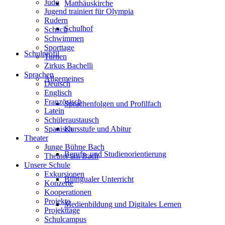
Judo
Matthäuskirche
Jugend trainiert für Olympia
Rudern
Schulhof
Schach
Schwimmen
Sporttage
Schulprofil
Turnen
Zirkus Bachelli
Sprachen
Allgemeines
Deutsch
Englisch
Französisch
Sprachenfolgen und Profilfach
Latein
Schüleraustausch
Kursstufe und Abitur
Spanisch
Theater
Junge Bühne Bach
Berufs- und Studienorientierung
Theater am Bach
Unsere Schule
Exkursionen
Bilingualer Unterricht
Konzerte
Kooperationen
Projekte
Medienbildung und Digitales Lernen
Projekttage
Schulcampus