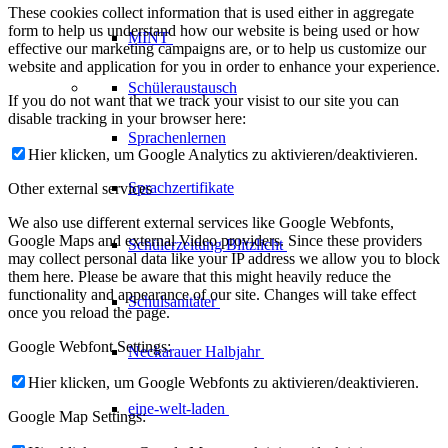
These cookies collect information that is used either in aggregate
form to help us understand how our website is being used or how
MINT
effective our marketing campaigns are, or to help us customize our
website and application for you in order to enhance your experience.
Schüleraustausch
If you do not want that we track your visist to our site you can
disable tracking in your browser here:
Sprachenlernen
Hier klicken, um Google Analytics zu aktivieren/deaktivieren.
Sprachzertifikate
Other external services
We also use different external services like Google Webfonts,
Google Maps and external Video providers. Since these providers
Schülerzeitung
Blitzlicht
may collect personal data like your IP address we allow you to block
them here. Please be aware that this might heavily reduce the
functionality and appearance of our site. Changes will take effect
Schulsanitäter
once you reload the page.
Google Webfont Settings:
Neckarauer
Halbjahr
Hier klicken, um Google Webfonts zu aktivieren/deaktivieren.
eine-welt-laden
Google Map Settings: