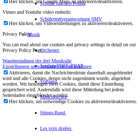
Hier klicken, um Google Maps zu aktivieren/deaktivieren.
Schüler machen Politik
Vimeo and Youtube video embeds:
Schülermitverantwortung SMV
Hier klicken, um Videoeinbettungen zu aktivieren/deaktivieren.
Privacy Policy
Musik
You can read about our cookies and privacy settings in detail on our
Privacy Policy Page.
Orchester
Wandgestaltung der drei Musiksäle
Jazzband
OFF-BEAT
Einstellungen speichern
alle Dienste ablehnen
Aktivieren, damit die Nachrichtenleiste dauerhaft ausgeblendet
wird und alle Cookies, denen nicht zugestimmt wurde, abgelehnt
Vorband
werden. Wir benötigen zwei Cookies, damit diese Einstellung
gespeichert wird. Andernfalls wird diese Mitteilung bei jedem
Seitenladen eingeblendet werden.
Mädchenchor
Hier klicken, um notwendige Cookies zu aktivieren/deaktivieren.
Stimm-Band
Les voix
dorées