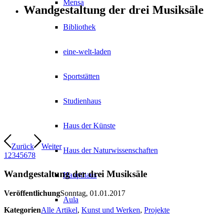
Mensa
Wandgestaltung der drei Musiksäle
Bibliothek
eine-welt-laden
Sportstätten
Studienhaus
Haus der Künste
Zurück
Weiter
Haus der Naturwissenschaften
1
2
3
4
5
6
7
8
Wandgestaltung der drei Musiksäle
Haupthaus
Veröffentlichung
Sonntag, 01.01.2017
Aula
Kategorien
Alle Artikel
,
Kunst und Werken
,
Projekte