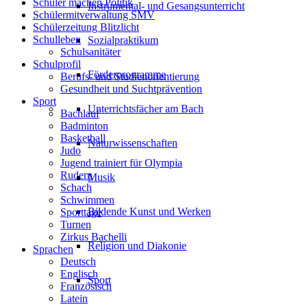
Schüler machen Politik
Instrumental- und Gesangsunterricht
Schülermitverwaltung SMV
Schülerzeitung Blitzlicht
Schulleben
Sozialpraktikum
Schulsanitäter
Schulprofil
Förderprogramme
Berufs- und Studienorientierung
Gesundheit und Suchtprävention
Sport
Unterrichtsfächer am Bach
Bachlauf
Badminton
Basketball
Naturwissenschaften
Judo
Jugend trainiert für Olympia
Rudern
Musik
Schach
Schwimmen
Bildende Kunst und Werken
Sporttage
Turnen
Zirkus Bachelli
Religion und Diakonie
Sprachen
Deutsch
Englisch
Sport
Französisch
Latein