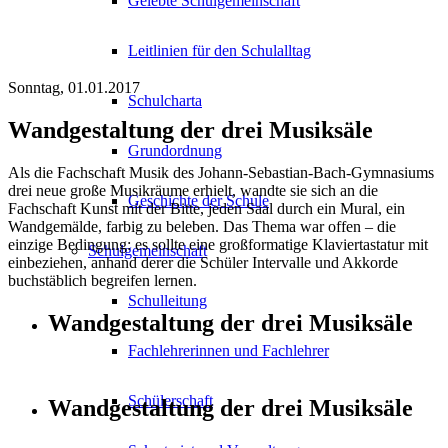
Gelebte Schulgemeinschaft
Leitlinien für den Schulalltag
Sonntag, 01.01.2017
Schulcharta
Wandgestaltung der drei Musiksäle
Grundordnung
Als die Fachschaft Musik des Johann-Sebastian-Bach-Gymnasiums
drei neue große Musikräume erhielt, wandte sie sich an die
Geschichte der Schule
Fachschaft Kunst mit der Bitte, jeden Saal durch ein Mural, ein
Wandgemälde, farbig zu beleben. Das Thema war offen – die
einzige Bedingung: es sollte eine großformatige Klaviertastatur mit
Schulgemeinschaft
einbeziehen, anhand derer die Schüler Intervalle und Akkorde
buchstäblich begreifen lernen.
Schulleitung
Wandgestaltung der drei Musiksäle
Fachlehrerinnen und Fachlehrer
Schülerschaft
Wandgestaltung der drei Musiksäle