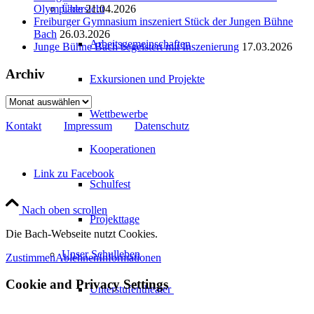
Übersicht
Olympiade
21.04.2026
Freiburger Gymnasium inszeniert Stück der Jungen Bühne
Bach
26.03.2026
Arbeitsgemeinschaften
Junge Bühne Bach begeistert mit Inszenierung
17.03.2026
Archiv
Exkursionen und Projekte
Archiv
Wettbewerbe
Kontakt
Impressum
Datenschutz
Kooperationen
Link zu Facebook
Schulfest
Nach oben scrollen
Projekttage
Die Bach-Webseite nutzt Cookies.
Unser Schulleben
Zustimmen
Ablehnen
Informationen
Cookie and Privacy Settings
Unterstufentheater