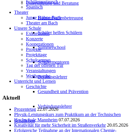
Schüleraustausch
Unterstützung und Beratung
Spanisch
Theater
Junge Bühne Bach
Hausaufgabenbetreuung
Theater am Bach
Unsere Schule
Schüler helfen Schülern
Exkursionen
Konzerte
Kooperationen
Summerschool
Projekte
Projekttage
Schulcampus
Schülermentoren
Tag der offenen Tür
Veranstaltungen
Wettbewerbe
Beratungslehrer
Unterricht und Lernen
Geschichte
Gesundheit und Prävention
Aktuell
Verbindungslehrer
Prozentetag
22.07.2026
Physik-Leistungskurs zum Praktikum an der Technischen
Hochschule Mannheim
07.07.2026
Schulleben
Kreativität für mehr Sicherheit im Straßenverkehr
20.05.2026
Erfolgreiche Teilnahme an der Internationalen Chemie-