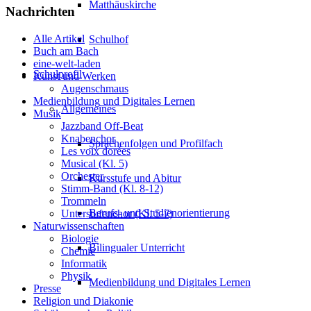
Matthäuskirche
Nachrichten
Alle Artikel
Schulhof
Buch am Bach
eine-welt-laden
Schulprofil
Kunst und Werken
Augenschmaus
Medienbildung und Digitales Lernen
Allgemeines
Musik
Jazzband Off-Beat
Knabenchor
Sprachenfolgen und Profilfach
Les voix dorées
Musical (Kl. 5)
Orchester
Kursstufe und Abitur
Stimm-Band (Kl. 8-12)
Trommeln
Berufs- und Studienorientierung
Unterstufenchor (Kl. 5-7)
Naturwissenschaften
Biologie
Bilingualer Unterricht
Chemie
Informatik
Physik
Medienbildung und Digitales Lernen
Presse
Religion und Diakonie