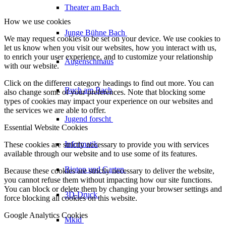
Theater am
Bach
How we use cookies
Junge Bühne
Bach
We may request cookies to be set on your device. We use cookies to
let us know when you visit our websites, how you interact with us,
to enrich your user experience, and to customize your relationship
Augenschmaus
with our website.
Click on the different category headings to find out more. You can
Buch am Bach
also change some of your preferences. Note that blocking some
types of cookies may impact your experience on our websites and
the services we are able to offer.
Jugend forscht
Essential Website Cookies
Informatik
These cookies are strictly necessary to provide you with services
available through our website and to use some of its features.
Biotop und Garten
Because these cookies are strictly necessary to deliver the website,
you cannot refuse them without impacting how our site functions.
You can block or delete them by changing your browser settings and
3D-Druck
force blocking all cookies on this website.
Google Analytics Cookies
Mkid