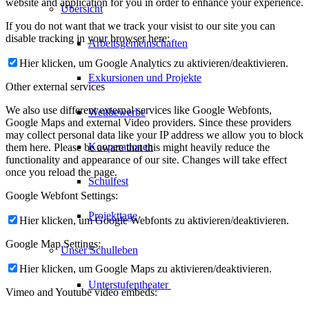
website and application for you in order to enhance your experience.
Übersicht
If you do not want that we track your visist to our site you can
disable tracking in your browser here:
Arbeitsgemeinschaften
Hier klicken, um Google Analytics zu aktivieren/deaktivieren.
Exkursionen und Projekte
Other external services
We also use different external services like Google Webfonts,
Wettbewerbe
Google Maps and external Video providers. Since these providers
may collect personal data like your IP address we allow you to block
Kooperationen
them here. Please be aware that this might heavily reduce the
functionality and appearance of our site. Changes will take effect
once you reload the page.
Schulfest
Google Webfont Settings:
Projekttage
Hier klicken, um Google Webfonts zu aktivieren/deaktivieren.
Google Map Settings:
Unser Schulleben
Hier klicken, um Google Maps zu aktivieren/deaktivieren.
Unterstufentheater
Vimeo and Youtube video embeds: