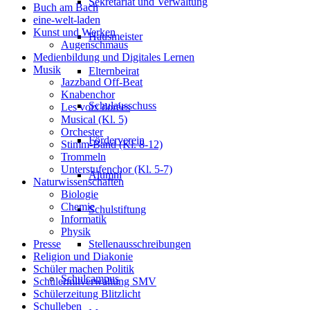
Sekretariat und Verwaltung
Buch am Bach
eine-welt-laden
Kunst und Werken
Hausmeister
Augenschmaus
Medienbildung und Digitales Lernen
Musik
Elternbeirat
Jazzband Off-Beat
Knabenchor
Schulausschuss
Les voix dorées
Musical (Kl. 5)
Orchester
Förderverein
Stimm-Band (Kl. 8-12)
Trommeln
Unterstufenchor (Kl. 5-7)
Alumni
Naturwissenschaften
Biologie
Chemie
Schulstiftung
Informatik
Physik
Presse
Stellenausschreibungen
Religion und Diakonie
Schüler machen Politik
Schulcampus
Schülermitverwaltung SMV
Schülerzeitung Blitzlicht
Schulleben