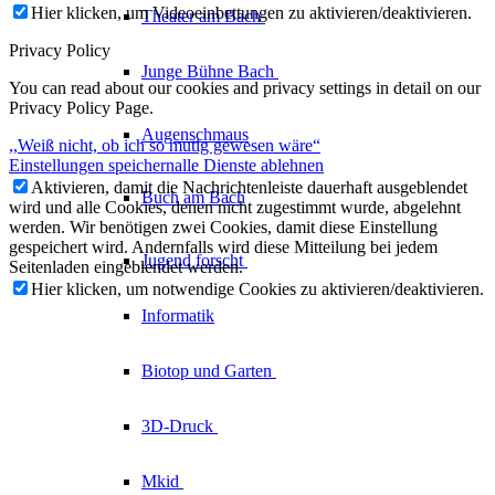
Hier klicken, um Videoeinbettungen zu aktivieren/deaktivieren.
Theater am
Bach
Privacy Policy
Junge Bühne
Bach
You can read about our cookies and privacy settings in detail on our
Privacy Policy Page.
Augenschmaus
,,Weiß nicht, ob ich so mutig gewesen wäre“
Einstellungen speichern
alle Dienste ablehnen
Aktivieren, damit die Nachrichtenleiste dauerhaft ausgeblendet
Buch am Bach
wird und alle Cookies, denen nicht zugestimmt wurde, abgelehnt
werden. Wir benötigen zwei Cookies, damit diese Einstellung
gespeichert wird. Andernfalls wird diese Mitteilung bei jedem
Jugend forscht
Seitenladen eingeblendet werden.
Hier klicken, um notwendige Cookies zu aktivieren/deaktivieren.
Informatik
Biotop und Garten
3D-Druck
Mkid