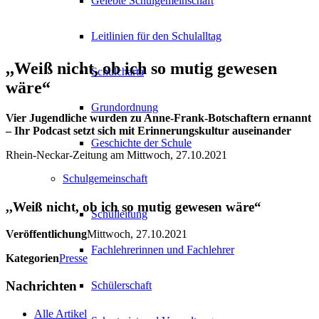
Gelebte Schulgemeinschaft
Leitlinien für den Schulalltag
,,Weiß nicht, ob ich so mutig gewesen
Schulcharta
wäre“
Grundordnung
Vier Jugendliche wurden zu Anne-Frank-Botschaftern ernannt
– Ihr Podcast setzt sich mit Erinnerungskultur auseinander
Geschichte der Schule
Rhein-Neckar-Zeitung am Mittwoch, 27.10.2021
Schulgemeinschaft
,,Weiß nicht, ob ich so mutig gewesen wäre“
Schulleitung
Veröffentlichung
Mittwoch, 27.10.2021
Fachlehrerinnen und Fachlehrer
Kategorien
Presse
Nachrichten
Schülerschaft
Alle Artikel