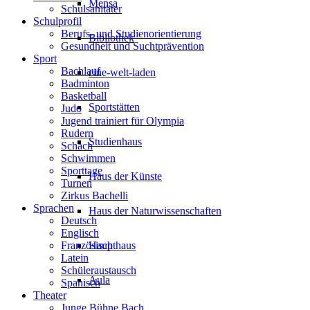
Mensa
Schulsanitäter
Schulprofil
Berufs- und Studienorientierung
Bibliothek
Gesundheit und Suchtprävention
Sport
Bachlauf
eine-welt-laden
Badminton
Basketball
Sportstätten
Judo
Jugend trainiert für Olympia
Rudern
Studienhaus
Schach
Schwimmen
Sporttage
Haus der Künste
Turnen
Zirkus Bachelli
Sprachen
Haus der Naturwissenschaften
Deutsch
Englisch
Französisch
Haupthaus
Latein
Schüleraustausch
Aula
Spanisch
Theater
Junge Bühne Bach