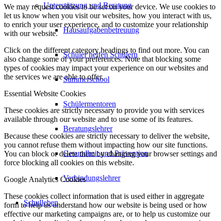
Unterstützung und Beratung
We may request cookies to be set on your device. We use cookies to
let us know when you visit our websites, how you interact with us,
to enrich your user experience, and to customize your relationship
Hausaufgabenbetreuung
with our website.
Click on the different category headings to find out more. You can
Schüler helfen Schülern
also change some of your preferences. Note that blocking some
types of cookies may impact your experience on our websites and
the services we are able to offer.
Summerschool
Essential Website Cookies
Schülermentoren
These cookies are strictly necessary to provide you with services
available through our website and to use some of its features.
Beratungslehrer
Because these cookies are strictly necessary to deliver the website,
you cannot refuse them without impacting how our site functions.
Gesundheit und Prävention
You can block or delete them by changing your browser settings and
force blocking all cookies on this website.
Verbindungslehrer
Google Analytics Cookies
These cookies collect information that is used either in aggregate
Schulleben
form to help us understand how our website is being used or how
effective our marketing campaigns are, or to help us customize our