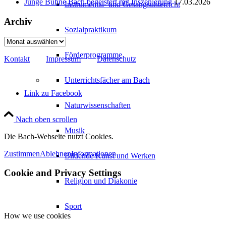
Junge Bühne Bach begeistert mit Inszenierung
17.03.2026
Instrumental- und Gesangsunterricht
Archiv
Sozialpraktikum
Archiv
Förderprogramme
Kontakt
Impressum
Datenschutz
Unterrichtsfächer am Bach
Link zu Facebook
Naturwissenschaften
Nach oben scrollen
Musik
Die Bach-Webseite nutzt Cookies.
Zustimmen
Ablehnen
Informationen
Bildende Kunst und Werken
Cookie and Privacy Settings
Religion und Diakonie
Sport
How we use cookies