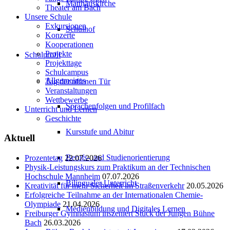
Matthäuskirche
Theater am Bach
Unsere Schule
Exkursionen
Schulhof
Konzerte
Kooperationen
Projekte
Schulprofil
Projekttage
Schulcampus
Allgemeines
Tag der offenen Tür
Veranstaltungen
Wettbewerbe
Sprachenfolgen und Profilfach
Unterricht und Lernen
Geschichte
Kursstufe und Abitur
Aktuell
Berufs- und Studienorientierung
Prozentetag
22.07.2026
Physik-Leistungskurs zum Praktikum an der Technischen
Hochschule Mannheim
07.07.2026
Bilingualer Unterricht
Kreativität für mehr Sicherheit im Straßenverkehr
20.05.2026
Erfolgreiche Teilnahme an der Internationalen Chemie-
Olympiade
21.04.2026
Medienbildung und Digitales Lernen
Freiburger Gymnasium inszeniert Stück der Jungen Bühne
Bach
26.03.2026