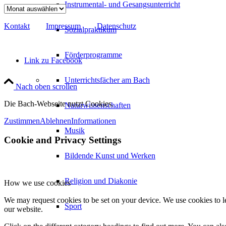
Instrumental- und Gesangsunterricht
Archiv
Kontakt
Impressum
Datenschutz
Sozialpraktikum
Förderprogramme
Link zu Facebook
Unterrichtsfächer am Bach
Nach oben scrollen
Die Bach-Webseite nutzt Cookies.
Naturwissenschaften
Zustimmen
Ablehnen
Informationen
Musik
Cookie and Privacy Settings
Bildende Kunst und Werken
Religion und Diakonie
How we use cookies
We may request cookies to be set on your device. We use cookies to le
Sport
our website.