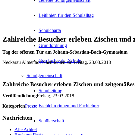
Gelebte Schulgemeinschaft
Leitlinien für den Schulalltag
Schulcharta
Zahlreiche Besucher erleben Zischen und
Grundordnung
Tag der offenen Tür am Johann-Sebastian-Bach-Gymnasium
Geschichte der Schule
Neckarau Almenhof Nachrichten am Freitag, 23.03.2018
Schulgemeinschaft
Zahlreiche Besucher erleben Zischen und zeitgemäße
Schulleitung
Veröffentlichung
Freitag, 23.03.2018
Fachlehrerinnen und Fachlehrer
Kategorien
Presse
Nachrichten
Schülerschaft
Alle Artikel
Buch am Bach