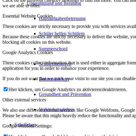
Click on the different category headings to find out more. You can a
Unterstützung und Beratung
we are able to offer.
Essential Website Cookies
Hausaufgabenbetreuung
These cookies are strictly necessary to provide you with services avail
Schüler helfen Schülern
Because these cookies are strictly necessary to deliver the website, 
blocking all cookies on this website.
Summerschool
Google Analytics Cookies
These cookies collect information that is used either in aggregate fo
Schülermentoren
application for you in order to enhance your experience.
If you do not want that we track your visist to our site you can disabl
Beratungslehrer
Hier klicken, um Google Analytics zu aktivieren/deaktivieren.
Gesundheit und Prävention
Other external services
Verbindungslehrer
We also use different external services like Google Webfonts, Google
Please be aware that this might heavily reduce the functionality and a
Schulleben
Google Webfont Settings: