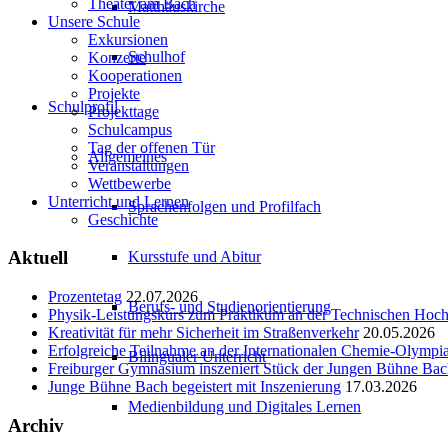
Theater am Bach
Matthäuskirche
Unsere Schule
Exkursionen
Schulhof
Konzerte
Kooperationen
Projekte
Schulprofil
Projekttage
Schulcampus
Tag der offenen Tür
Allgemeines
Veranstaltungen
Wettbewerbe
Unterricht und Lernen
Sprachenfolgen und Profilfach
Geschichte
Aktuell
Kursstufe und Abitur
Prozentetag
22.07.2026
Berufs- und Studienorientierung
Physik-Leistungskurs zum Praktikum an der Technischen Ho
Kreativität für mehr Sicherheit im Straßenverkehr
20.05.2026
Erfolgreiche Teilnahme an der Internationalen Chemie-Olympi
Bilingualer Unterricht
Freiburger Gymnasium inszeniert Stück der Jungen Bühne Ba
Junge Bühne Bach begeistert mit Inszenierung
17.03.2026
Medienbildung und Digitales Lernen
Archiv