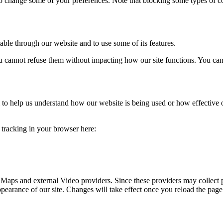
lso change some of your preferences. Note that blocking some types of 
able through our website and to use some of its features.
you cannot refuse them without impacting how our site functions. You ca
rm to help us understand how our website is being used or how effective
e tracking in your browser here:
 Maps and external Video providers. Since these providers may collect 
ppearance of our site. Changes will take effect once you reload the page