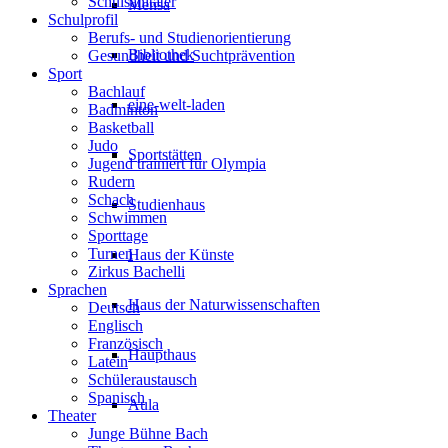
Schulsanitäter
Mensa
Schulprofil
Berufs- und Studienorientierung
Bibliothek
Gesundheit und Suchtprävention
Sport
Bachlauf
eine-welt-laden
Badminton
Basketball
Judo
Sportstätten
Jugend trainiert für Olympia
Rudern
Schach
Studienhaus
Schwimmen
Sporttage
Turnen
Haus der Künste
Zirkus Bachelli
Sprachen
Haus der Naturwissenschaften
Deutsch
Englisch
Französisch
Haupthaus
Latein
Schüleraustausch
Spanisch
Aula
Theater
Junge Bühne Bach