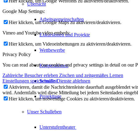
Hier klicken, um Google Webfonts zu aktivieren/deaktivieren.
Übersicht
Google Map Settings:
Arbeitsgemeinschaften
Hier klicken, um Google Maps zu aktivieren/deaktivieren.
Vimeo and Youtube video embeds:
Exkursionen und Projekte
Hier klicken, um Videoeinbettungen zu aktivieren/deaktivieren.
Wettbewerbe
Privacy Policy
You can read about our cookies and privacy settings in detail on our 
Kooperationen
Zahlreiche Besucher erleben Zischen und zeitgemäßes Lernen
Einstellungen speichern
Schulfest
alle Dienste ablehnen
Aktivieren, damit die Nachrichtenleiste dauerhaft ausgeblendet w
wird. Andernfalls wird diese Mitteilung bei jedem Seitenladen eingeb
Projekttage
Hier klicken, um notwendige Cookies zu aktivieren/deaktivieren.
Unser Schulleben
Unterstufentheater