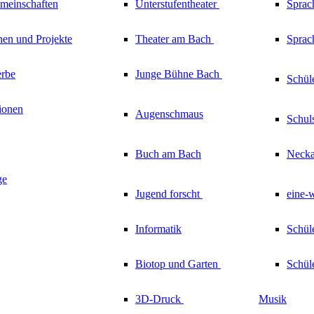
emeinschaften
Unterstufentheater
Sprac
nen und Projekte
Theater am
Bach
Sprach
rbe
Junge Bühne
Bach
Schül
ionen
Augenschmaus
Schul
Buch am Bach
Necka
ge
Jugend forscht
eine-
Informatik
Schül
Biotop und Garten
Schül
3D-Druck
Musik