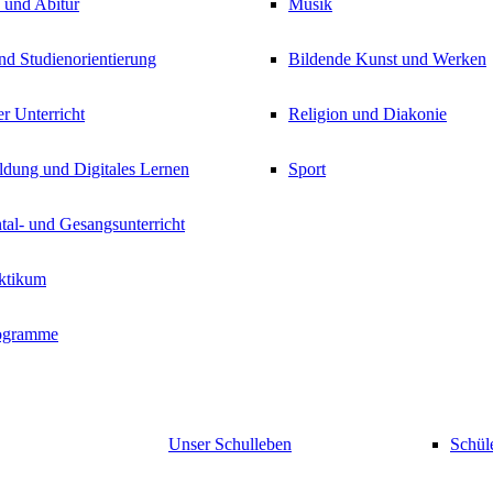
 und Abitur
Musik
nd Studienorientierung
Bildende Kunst und Werken
er Unterricht
Religion und Diakonie
ldung und Digitales Lernen
Sport
tal- und Gesangsunterricht
aktikum
ogramme
Unser Schulleben
Schül