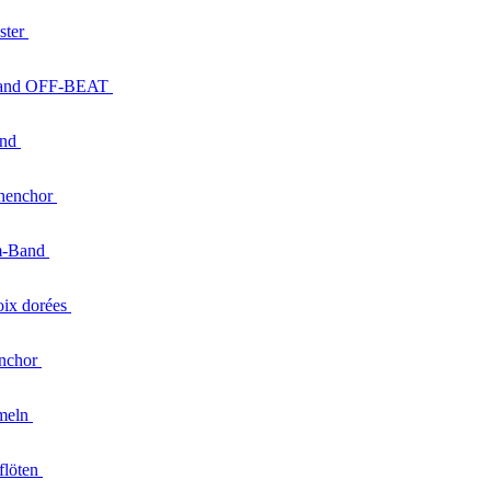
ster
and
OFF-BEAT
and
henchor
m-Band
oix
dorées
nchor
meln
flöten