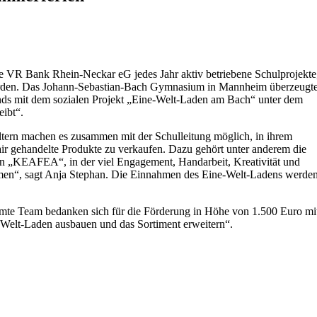
e VR Bank Rhein-Neckar eG jedes Jahr aktiv betriebene Schulprojekte
erden. Das Johann-Sebastian-Bach Gymnasium in Mannheim überzeugt
nds mit dem sozialen Projekt „Eine-Welt-Laden am Bach“ unter dem
eibt“.
eltern machen es zusammen mit der Schulleitung möglich, in ihrem
air gehandelte Produkte zu verkaufen. Dazu gehört unter anderem die
ion „KEAFEA“, in der viel Engagement, Handarbeit, Kreativität und
mmen“, sagt Anja Stephan. Die Einnahmen des Eine-Welt-Ladens werde
amte Team bedanken sich für die Förderung in Höhe von 1.500 Euro mi
 Welt-Laden ausbauen und das Sortiment erweitern“.