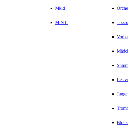
Mkid
Orche
MINT
Jazzb
Vorb
Mädc
Stim
Les v
Junge
Trom
Block