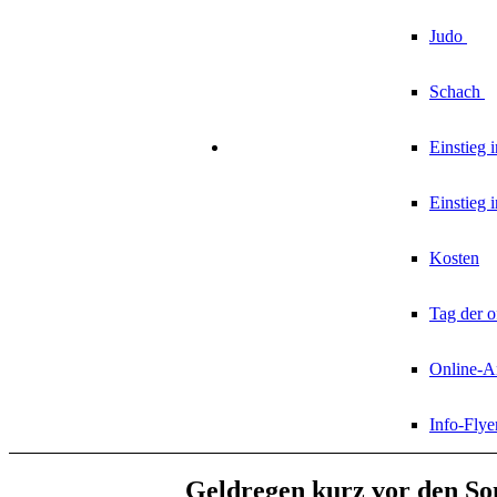
Judo
Schach
Einstieg 
Einstieg 
Kosten
Tag der o
Online-
Info-Flye
Geldregen kurz vor den S