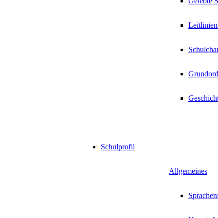
Gelebte 
Leitlinien
Schulchar
Grundor
Geschicht
Schulprofil
Allgemeines
Sprachenf