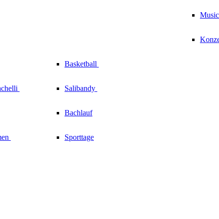
Music
Konze
Basketball
chelli
Salibandy
Bachlauf
men
Sporttage