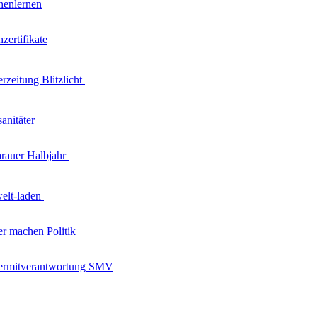
henlernen
zertifikate
erzeitung
Blitzlicht
sanitäter
rauer
Halbjahr
welt-laden
er machen Politik
ermitverantwortung SMV