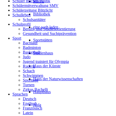
Schüler machen Politik
Mensa
Schülermitverwaltung SMV
Schülerzeitung Blitzlicht
Bibliothek
Schulleben
Schulsanitäter
Schulprofil
eine-welt-laden
Berufs- und Studienorientierung
Gesundheit und Suchtprävention
Sport
Sportstätten
Bachlauf
Badminton
Basketball
Studienhaus
Judo
Jugend trainiert für Olympia
Haus der Künste
Rudern
Schach
Schwimmen
Haus der Naturwissenschaften
Sporttage
Turnen
Zirkus Bachelli
Haupthaus
Sprachen
Deutsch
Englisch
Aula
Französisch
Latein