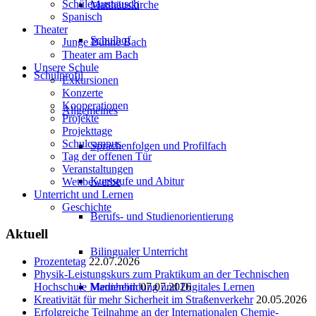
Schüleraustausch
Matthäuskirche
Spanisch
Theater
Schulhof
Junge Bühne Bach
Theater am Bach
Unsere Schule
Schulprofil
Exkursionen
Konzerte
Kooperationen
Allgemeines
Projekte
Projekttage
Schulcampus
Sprachenfolgen und Profilfach
Tag der offenen Tür
Veranstaltungen
Kursstufe und Abitur
Wettbewerbe
Unterricht und Lernen
Geschichte
Berufs- und Studienorientierung
Aktuell
Bilingualer Unterricht
Prozentetag
22.07.2026
Physik-Leistungskurs zum Praktikum an der Technischen
Medienbildung und Digitales Lernen
Hochschule Mannheim
07.07.2026
Kreativität für mehr Sicherheit im Straßenverkehr
20.05.2026
Erfolgreiche Teilnahme an der Internationalen Chemie-