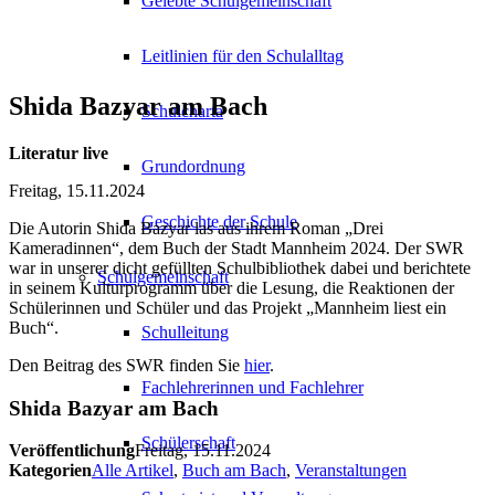
Gelebte Schulgemeinschaft
Leitlinien für den Schulalltag
Shida Bazyar am Bach
Schulcharta
Literatur live
Grundordnung
Freitag, 15.11.2024
Geschichte der Schule
Die Autorin Shida Bazyar las aus ihrem Roman „Drei
Kameradinnen“, dem Buch der Stadt Mannheim 2024. Der SWR
war in unserer dicht gefüllten Schulbibliothek dabei und berichtete
Schulgemeinschaft
in seinem Kulturprogramm über die Lesung, die Reaktionen der
Schülerinnen und Schüler und das Projekt „Mannheim liest ein
Buch“.
Schulleitung
Den Beitrag des SWR finden Sie
hier
.
Fachlehrerinnen und Fachlehrer
Shida Bazyar am Bach
Schülerschaft
Veröffentlichung
Freitag, 15.11.2024
Kategorien
Alle Artikel
,
Buch am Bach
,
Veranstaltungen