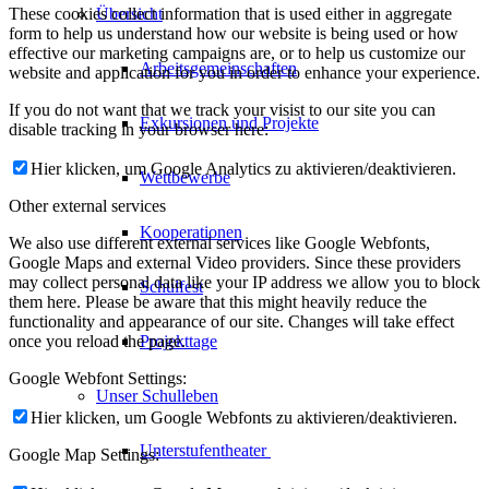
These cookies collect information that is used either in aggregate
Übersicht
form to help us understand how our website is being used or how
effective our marketing campaigns are, or to help us customize our
Arbeitsgemeinschaften
website and application for you in order to enhance your experience.
If you do not want that we track your visist to our site you can
Exkursionen und Projekte
disable tracking in your browser here:
Hier klicken, um Google Analytics zu aktivieren/deaktivieren.
Wettbewerbe
Other external services
Kooperationen
We also use different external services like Google Webfonts,
Google Maps and external Video providers. Since these providers
may collect personal data like your IP address we allow you to block
Schulfest
them here. Please be aware that this might heavily reduce the
functionality and appearance of our site. Changes will take effect
once you reload the page.
Projekttage
Google Webfont Settings:
Unser Schulleben
Hier klicken, um Google Webfonts zu aktivieren/deaktivieren.
Unterstufentheater
Google Map Settings: