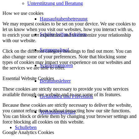
Unterstützung und Beratung
How we use cookies
Hausaufgabenbetreuung
We may request cookies to be set on your device. We use cookies to
let us know when you visit our websites, how you interact with us,
Schüler helfen Schülern
to enrich your user experience, and to customize your relationship
with our website.
Summerschool
Click on the different category headings to find out more. You can
also change some of your preferences. Note that blocking some
types of cookies may impact your experience on our websites and
Schülermentoren
the services we are able to offer.
Essential Website Cookies
Beratungslehrer
These cookies are strictly necessary to provide you with services
available through our website and to use some of its features.
Gesundheit und Prävention
Because these cookies are strictly necessary to deliver the website,
you cannot refuse them without impacting how our site functions.
Verbindungslehrer
You can block or delete them by changing your browser settings and
force blocking all cookies on this website.
Schulleben
Google Analytics Cookies