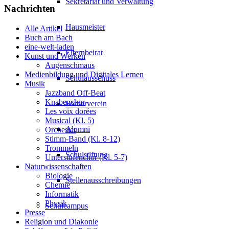
Sekretariat und Verwaltung
Nachrichten
Hausmeister
Alle Artikel
Buch am Bach
eine-welt-laden
Elternbeirat
Kunst und Werken
Augenschmaus
Medienbildung und Digitales Lernen
Schulausschuss
Musik
Jazzband Off-Beat
Knabenchor
Förderverein
Les voix dorées
Musical (Kl. 5)
Alumni
Orchester
Stimm-Band (Kl. 8-12)
Trommeln
Schulstiftung
Unterstufenchor (Kl. 5-7)
Naturwissenschaften
Biologie
Stellenausschreibungen
Chemie
Informatik
Physik
Schulcampus
Presse
Religion und Diakonie