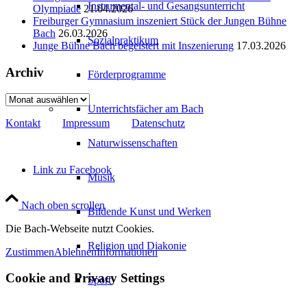
Instrumental- und Gesangsunterricht
Olympiade
21.04.2026
Freiburger Gymnasium inszeniert Stück der Jungen Bühne
Bach
26.03.2026
Sozialpraktikum
Junge Bühne Bach begeistert mit Inszenierung
17.03.2026
Archiv
Förderprogramme
Archiv
Unterrichtsfächer am Bach
Kontakt
Impressum
Datenschutz
Naturwissenschaften
Link zu Facebook
Musik
Nach oben scrollen
Bildende Kunst und Werken
Die Bach-Webseite nutzt Cookies.
Religion und Diakonie
Zustimmen
Ablehnen
Informationen
Cookie and Privacy Settings
Sport