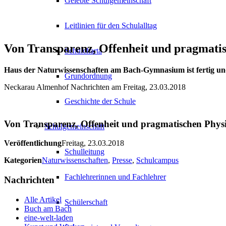
Gelebte Schulgemeinschaft
Leitlinien für den Schulalltag
Von Transparenz, Offenheit und pragmati
Schulcharta
Haus der Naturwissenschaften am Bach-Gymnasium ist fertig und
Grundordnung
Neckarau Almenhof Nachrichten am Freitag, 23.03.2018
Geschichte der Schule
Von Transparenz, Offenheit und pragmatischen Phys
Schulgemeinschaft
Veröffentlichung
Freitag, 23.03.2018
Schulleitung
Kategorien
Naturwissenschaften
,
Presse
,
Schulcampus
Fachlehrerinnen und Fachlehrer
Nachrichten
Alle Artikel
Schülerschaft
Buch am Bach
eine-welt-laden