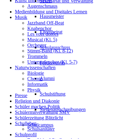
Kunst und Werken
Sekretariat und Verwaltung
Augenschmaus
Medienbildung und Digitales Lernen
Hausmeister
Musik
Jazzband Off-Beat
Knabenchor
Elternbeirat
Les voix dorées
Musical (Kl. 5)
Orchester
Schulausschuss
Stimm-Band (Kl. 8-12)
Trommeln
Unterstufenchor (Kl. 5-7)
Förderverein
Naturwissenschaften
Biologie
Alumni
Chemie
Informatik
Physik
Schulstiftung
Presse
Religion und Diakonie
Schüler machen Politik
Stellenausschreibungen
Schülermitverwaltung SMV
Schülerzeitung Blitzlicht
Schulleben
Schulcampus
Schulsanitäter
Schulprofil