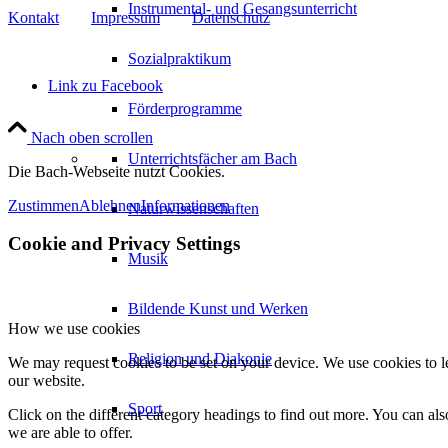
Instrumental- und Gesangsunterricht
Kontakt
Impressum
Datenschutz
Sozialpraktikum
Link zu Facebook
Förderprogramme
Nach oben scrollen
Unterrichtsfächer am Bach
Die Bach-Webseite nutzt Cookies.
Zustimmen
Ablehnen
Informationen
Naturwissenschaften
Cookie and Privacy Settings
Musik
Bildende Kunst und Werken
How we use cookies
Religion und Diakonie
We may request cookies to be set on your device. We use cookies to le
our website.
Sport
Click on the different category headings to find out more. You can a
we are able to offer.