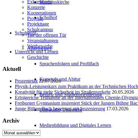
Exkursionen
Matthäuskirche
Konzerte
Kooperationen
Schulhof
Projekte
Projekttage
Schulcampus
Schulprofil
Tag der offenen Tür
Veranstaltungen
Wettbewerbe
Allgemeines
Unterricht und Lernen
Geschichte
Sprachenfolgen und Profilfach
Aktuell
Kursstufe und Abitur
Prozentetag
22.07.2026
Physik-Leistungskurs zum Praktikum an der Technischen Ho
Kreativität für mehr Sicherheit im Straßenverkehr
20.05.2026
Berufs- und Studienorientierung
Erfolgreiche Teilnahme an der Internationalen Chemie-Olympi
Freiburger Gymnasium inszeniert Stück der Jungen Bühne Ba
Junge Bühne Bach begeistert mit Inszenierung
17.03.2026
Bilingualer Unterricht
Archiv
Medienbildung und Digitales Lernen
Archiv