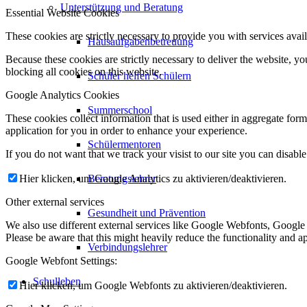
Unterstützung und Beratung
Essential Website Cookies
These cookies are strictly necessary to provide you with services avail
Hausaufgabenbetreuung
Because these cookies are strictly necessary to deliver the website, 
blocking all cookies on this website.
Schüler helfen Schülern
Google Analytics Cookies
Summerschool
These cookies collect information that is used either in aggregate fo
application for you in order to enhance your experience.
Schülermentoren
If you do not want that we track your visist to our site you can disabl
Hier klicken, um Google Analytics zu aktivieren/deaktivieren.
Beratungslehrer
Other external services
Gesundheit und Prävention
We also use different external services like Google Webfonts, Google
Please be aware that this might heavily reduce the functionality and a
Verbindungslehrer
Google Webfont Settings:
Schulleben
Hier klicken, um Google Webfonts zu aktivieren/deaktivieren.