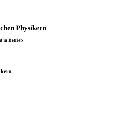
schen Physikern
 in Betrieb
ikern