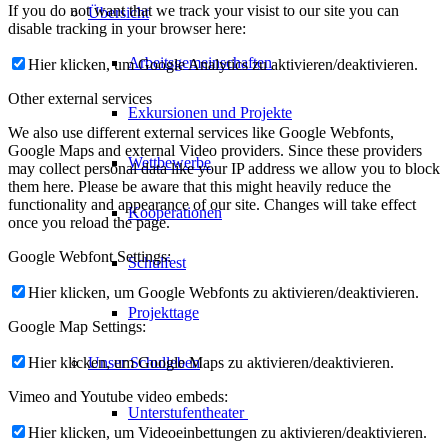
If you do not want that we track your visist to our site you can
Übersicht
disable tracking in your browser here:
Arbeitsgemeinschaften
Hier klicken, um Google Analytics zu aktivieren/deaktivieren.
Other external services
Exkursionen und Projekte
We also use different external services like Google Webfonts,
Google Maps and external Video providers. Since these providers
Wettbewerbe
may collect personal data like your IP address we allow you to block
them here. Please be aware that this might heavily reduce the
functionality and appearance of our site. Changes will take effect
Kooperationen
once you reload the page.
Google Webfont Settings:
Schulfest
Hier klicken, um Google Webfonts zu aktivieren/deaktivieren.
Projekttage
Google Map Settings:
Hier klicken, um Google Maps zu aktivieren/deaktivieren.
Unser Schulleben
Vimeo and Youtube video embeds:
Unterstufentheater
Hier klicken, um Videoeinbettungen zu aktivieren/deaktivieren.