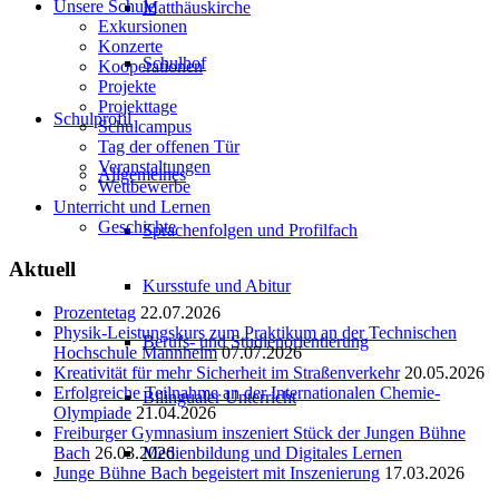
Unsere Schule
Matthäuskirche
Exkursionen
Konzerte
Schulhof
Kooperationen
Projekte
Projekttage
Schulprofil
Schulcampus
Tag der offenen Tür
Veranstaltungen
Allgemeines
Wettbewerbe
Unterricht und Lernen
Geschichte
Sprachenfolgen und Profilfach
Aktuell
Kursstufe und Abitur
Prozentetag
22.07.2026
Physik-Leistungskurs zum Praktikum an der Technischen
Berufs- und Studienorientierung
Hochschule Mannheim
07.07.2026
Kreativität für mehr Sicherheit im Straßenverkehr
20.05.2026
Erfolgreiche Teilnahme an der Internationalen Chemie-
Bilingualer Unterricht
Olympiade
21.04.2026
Freiburger Gymnasium inszeniert Stück der Jungen Bühne
Medienbildung und Digitales Lernen
Bach
26.03.2026
Junge Bühne Bach begeistert mit Inszenierung
17.03.2026