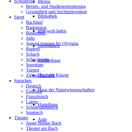
Schulprofil
Mensa
Berufs- und Studienorientierung
Gesundheit und Suchtprävention
Bibliothek
Sport
Bachlauf
Badminton
eine-welt-laden
Basketball
Judo
Jugend trainiert für Olympia
Sportstätten
Rudern
Schach
Schwimmen
Studienhaus
Sporttage
Turnen
Haus der Künste
Zirkus Bachelli
Sprachen
Deutsch
Haus der Naturwissenschaften
Englisch
Französisch
Latein
Haupthaus
Schüleraustausch
Spanisch
Theater
Aula
Junge Bühne Bach
Theater am Bach