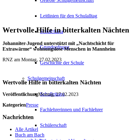
Gelebte Schulgemeinschaft
Leitlinien für den Schulalltag
Wertvolle Hilfe in bitterkalten Nächten
Schulcharta
Johanniter-Jugend unterstützt mit „Nachtschicht für
Grundordnung
Extrawärme“ wohnungslose Menschen in Mannheim
RNZ am Montag, 27.02.2023
Geschichte der Schule
Schulgemeinschaft
Wertvolle Hilfe in bitterkalten Nächten
Schulleitung
Veröffentlichung
Montag, 27.02.2023
Kategorien
Presse
Fachlehrerinnen und Fachlehrer
Nachrichten
Schülerschaft
Alle Artikel
Buch am Bach