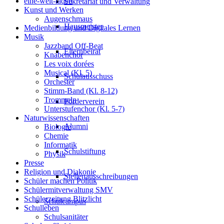
eine-welt-laden
Sekretariat und Verwaltung
Kunst und Werken
Augenschmaus
Hausmeister
Medienbildung und Digitales Lernen
Musik
Jazzband Off-Beat
Elternbeirat
Knabenchor
Les voix dorées
Musical (Kl. 5)
Schulausschuss
Orchester
Stimm-Band (Kl. 8-12)
Trommeln
Förderverein
Unterstufenchor (Kl. 5-7)
Naturwissenschaften
Alumni
Biologie
Chemie
Informatik
Schulstiftung
Physik
Presse
Religion und Diakonie
Stellenausschreibungen
Schüler machen Politik
Schülermitverwaltung SMV
Schülerzeitung Blitzlicht
Schulcampus
Schulleben
Schulsanitäter