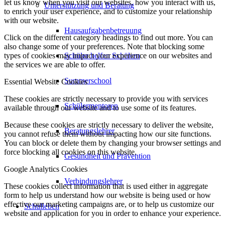
let us know when you visit our websites, how you interact with us,
Unterstützung und Beratung
to enrich your user experience, and to customize your relationship
with our website.
Hausaufgabenbetreuung
Click on the different category headings to find out more. You can
also change some of your preferences. Note that blocking some
types of cookies may impact your experience on our websites and
Schüler helfen Schülern
the services we are able to offer.
Summerschool
Essential Website Cookies
These cookies are strictly necessary to provide you with services
Schülermentoren
available through our website and to use some of its features.
Because these cookies are strictly necessary to deliver the website,
Beratungslehrer
you cannot refuse them without impacting how our site functions.
You can block or delete them by changing your browser settings and
force blocking all cookies on this website.
Gesundheit und Prävention
Google Analytics Cookies
Verbindungslehrer
These cookies collect information that is used either in aggregate
form to help us understand how our website is being used or how
effective our marketing campaigns are, or to help us customize our
Schulleben
website and application for you in order to enhance your experience.