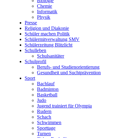
Biologie
Chemie
Informatik
Physik
Presse
Religion und Diakonie
Schüler machen Politik
Schülermitverwaltung SMV
Schülerzeitung Blitzlicht
Schulleben
Schulsanitäter
Schulprofil
Berufs- und Studienorientierung
Gesundheit und Suchtprävention
Sport
Bachlauf
Badminton
Basketball
Judo
Jugend trainiert für Olympia
Rudern
Schach
Schwimmen
Sporttage
Turnen