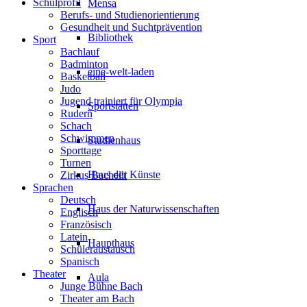
Schulprofil
Mensa
Berufs- und Studienorientierung
Gesundheit und Suchtprävention
Bibliothek
Sport
Bachlauf
Badminton
eine-welt-laden
Basketball
Judo
Jugend trainiert für Olympia
Sportstätten
Rudern
Schach
Schwimmen
Studienhaus
Sporttage
Turnen
Haus der Künste
Zirkus Bachelli
Sprachen
Deutsch
Haus der Naturwissenschaften
Englisch
Französisch
Latein
Haupthaus
Schüleraustausch
Spanisch
Theater
Aula
Junge Bühne Bach
Theater am Bach