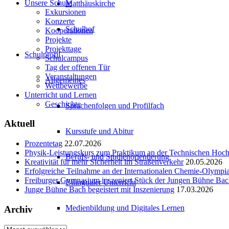
Unsere Schule
Matthäuskirche
Exkursionen
Konzerte
Schulhof
Kooperationen
Projekte
Projekttage
Schulprofil
Schulcampus
Tag der offenen Tür
Veranstaltungen
Allgemeines
Wettbewerbe
Unterricht und Lernen
Geschichte
Sprachenfolgen und Profilfach
Aktuell
Kursstufe und Abitur
Prozentetag
22.07.2026
Physik-Leistungskurs zum Praktikum an der Technischen Ho
Berufs- und Studienorientierung
Kreativität für mehr Sicherheit im Straßenverkehr
20.05.2026
Erfolgreiche Teilnahme an der Internationalen Chemie-Olympi
Freiburger Gymnasium inszeniert Stück der Jungen Bühne Ba
Bilingualer Unterricht
Junge Bühne Bach begeistert mit Inszenierung
17.03.2026
Medienbildung und Digitales Lernen
Archiv
Archiv