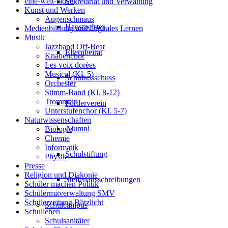
eine-welt-laden
Sekretariat und Verwaltung
Kunst und Werken
Augenschmaus
Hausmeister
Medienbildung und Digitales Lernen
Musik
Jazzband Off-Beat
Elternbeirat
Knabenchor
Les voix dorées
Musical (Kl. 5)
Schulausschuss
Orchester
Stimm-Band (Kl. 8-12)
Trommeln
Förderverein
Unterstufenchor (Kl. 5-7)
Naturwissenschaften
Alumni
Biologie
Chemie
Informatik
Schulstiftung
Physik
Presse
Religion und Diakonie
Stellenausschreibungen
Schüler machen Politik
Schülermitverwaltung SMV
Schülerzeitung Blitzlicht
Schulcampus
Schulleben
Schulsanitäter