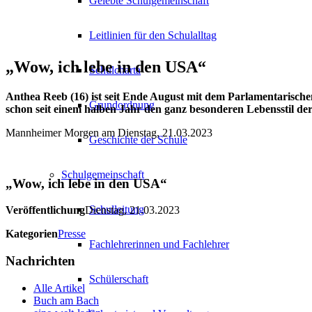
Gelebte Schulgemeinschaft
Leitlinien für den Schulalltag
„Wow, ich lebe in den USA“
Schulcharta
Anthea Reeb (16) ist seit Ende August mit dem Parlamentarische
Grundordnung
schon seit einem halben Jahr den ganz besonderen Lebensstil d
Mannheimer Morgen am Dienstag, 21.03.2023
Geschichte der Schule
Schulgemeinschaft
„Wow, ich lebe in den USA“
Schulleitung
Veröffentlichung
Dienstag, 21.03.2023
Kategorien
Presse
Fachlehrerinnen und Fachlehrer
Nachrichten
Schülerschaft
Alle Artikel
Buch am Bach