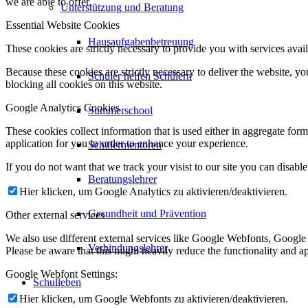
we are able to offer.
Unterstützung und Beratung
Essential Website Cookies
Hausaufgabenbetreuung
These cookies are strictly necessary to provide you with services avail
Because these cookies are strictly necessary to deliver the website, 
Schüler helfen Schülern
blocking all cookies on this website.
Google Analytics Cookies
Summerschool
These cookies collect information that is used either in aggregate fo
application for you in order to enhance your experience.
Schülermentoren
If you do not want that we track your visist to our site you can disabl
Beratungslehrer
Hier klicken, um Google Analytics zu aktivieren/deaktivieren.
Gesundheit und Prävention
Other external services
We also use different external services like Google Webfonts, Google
Verbindungslehrer
Please be aware that this might heavily reduce the functionality and a
Google Webfont Settings:
Schulleben
Hier klicken, um Google Webfonts zu aktivieren/deaktivieren.