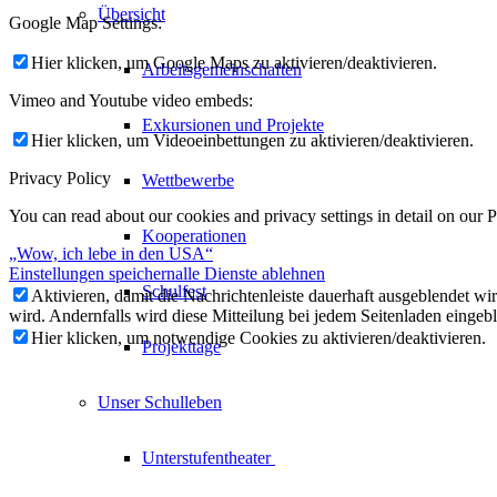
Übersicht
Google Map Settings:
Hier klicken, um Google Maps zu aktivieren/deaktivieren.
Arbeitsgemeinschaften
Vimeo and Youtube video embeds:
Exkursionen und Projekte
Hier klicken, um Videoeinbettungen zu aktivieren/deaktivieren.
Privacy Policy
Wettbewerbe
You can read about our cookies and privacy settings in detail on our 
Kooperationen
„Wow, ich lebe in den USA“
Einstellungen speichern
alle Dienste ablehnen
Schulfest
Aktivieren, damit die Nachrichtenleiste dauerhaft ausgeblendet w
wird. Andernfalls wird diese Mitteilung bei jedem Seitenladen eingeb
Hier klicken, um notwendige Cookies zu aktivieren/deaktivieren.
Projekttage
Unser Schulleben
Unterstufentheater