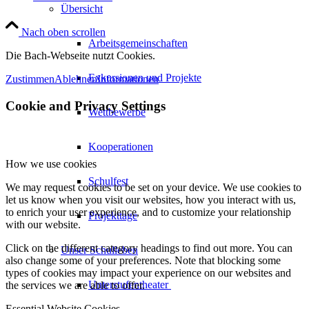
Übersicht
Nach oben scrollen
Arbeitsgemeinschaften
Die Bach-Webseite nutzt Cookies.
Exkursionen und Projekte
Zustimmen
Ablehnen
Informationen
Cookie and Privacy Settings
Wettbewerbe
Kooperationen
How we use cookies
Schulfest
We may request cookies to be set on your device. We use cookies to
let us know when you visit our websites, how you interact with us,
to enrich your user experience, and to customize your relationship
Projekttage
with our website.
Click on the different category headings to find out more. You can
Unser Schulleben
also change some of your preferences. Note that blocking some
types of cookies may impact your experience on our websites and
Unterstufentheater
the services we are able to offer.
Essential Website Cookies