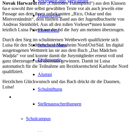
Sekretariat und Verwaltung
Novak Harwardt
(aus „Charlottes Traumpferd“) aus den Klassen
6a-e sowohl ihre selbst gewählten Texte vor als auch jeweils eine
Passage aus dem ihnen unbekannten „Rico, Oskar und das
Hausmeister
Mistverständnis“, dem fünften Band aus der Jugendbuchserie von
Andreas Steinhöfel. Aus all den tollen Vorleser*innen konnte
letztlich Luisa Proetel aus der 6d die Jury am meisten überzeugen.
Elternbeirat
Durch den Sieg im schulinternen Wettbewerb qualifizierte sich
Luisa für den Stadtentscheid Mannheim Nord/Ost/Süd. Im digital
Schulausschuss
ausgetragenen Wettstreit las sie aus dem Buch „Das Mädchen
Wadjda“ vor und konnte damit die Jurymitglieder erneut voll und
Förderverein
ganz überzeugen und abermals gewinnen. Damit ist Luisa
automatisch für die Teilnahme am Bezirksentscheid Karlsruhe Nord
qualifiziert.
Alumni
Herzlichen Glückwunsch und das Bach drückt dir die Daumen,
Luisa!
Schulstiftung
Stellenausschreibungen
Schulcampus