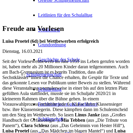
Gelebte Schulgemeinschaft
Leitlinien für den Schulalltag
Freude am Vorlesen
Schulcharta
Luisa Proetel (6d) bei Wettbewerben erfolgreich
Grundordnung
Dienstag, 16.03.2021
Geschichte der Schule
Seit der Vorlesewettbewerb im Jahr 1959 ins Leben gerufen worden
ist, haben mehr als 20 Millionen Kinder daran teilgenommen. Auch
am Bach-Gymnasium ist es bereits Tradition, dass alle
Schulgemeinschaft
Sechstklässler*innen die Chance erhalten, ihr Gespür für Texte und
das gekonnte Lesen vor Publikum unter Beweis zu stellen. Während
diese Veranstaltung normalerweise in einer bis auf den letzten Platz
Schulleitung
gefüllten Aula stattfindet, musste sie im Schuljahr 2020/21 in
kleinerem Rahmen über die Bühne gehen. In einem
Vorauswahlprozess ermittelte jede 6. Klasse ihren Klassensieger
Fachlehrerinnen und Fachlehrer
bzw. ihre Klassensiegerin. Diese kämpften dann im Schulentscheid
um den Sieg im Wettbewerb. So lasen
Linus Janke
(aus „Großes
Schülerschaft
Handbuch der Gefahrologie“),
Mia Tebben
(aus „Die Tribute von
Panem“),
Clara Schlenz
(aus „Das Geheimnis von Hester Hill“),
Luisa Proetel
(aus „Das Mädchen im blauen Mantel“) und
Luisa