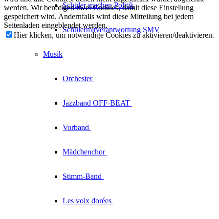
Schüler machen Politik
werden. Wir benötigen zwei Cookies, damit diese Einstellung
gespeichert wird. Andernfalls wird diese Mitteilung bei jedem
Seitenladen eingeblendet werden.
Schülermitverantwortung SMV
Hier klicken, um notwendige Cookies zu aktivieren/deaktivieren.
Musik
Orchester
Jazzband
OFF-BEAT
Vorband
Mädchenchor
Stimm-Band
Les voix
dorées