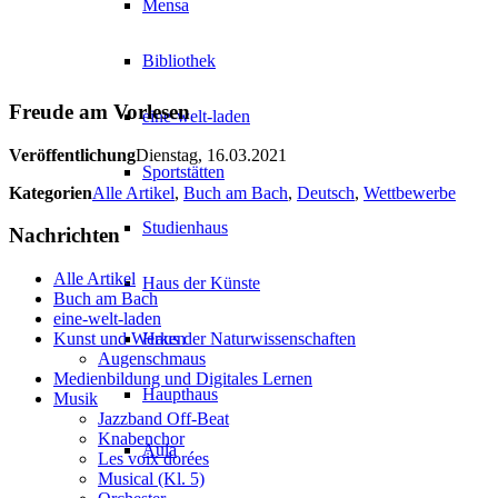
Mensa
Bibliothek
Freude am Vorlesen
eine-welt-laden
Veröffentlichung
Dienstag, 16.03.2021
Sportstätten
Kategorien
Alle Artikel
,
Buch am Bach
,
Deutsch
,
Wettbewerbe
Studienhaus
Nachrichten
Alle Artikel
Haus der Künste
Buch am Bach
eine-welt-laden
Haus der Naturwissenschaften
Kunst und Werken
Augenschmaus
Medienbildung und Digitales Lernen
Haupthaus
Musik
Jazzband Off-Beat
Knabenchor
Aula
Les voix dorées
Musical (Kl. 5)