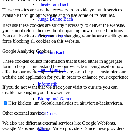
Theater am
Bach
These cookies are strictly necessary to provide you with services
available through our website and to use some of its features.
Junge Bühne
Bach
Because these cookies are strictly necessary to deliver the website,
you cannot refuse them without impacting how our site functions.
Augenschmaus
You can block or delete them by changing your browser settings and
force blocking all cookies on this website.
Google Analytics Cookies
Buch am Bach
These cookies collect information that is used either in aggregate
form to help us understand how our website is being used or how
Jugend forscht
effective our marketing campaigns are, or to help us customize our
website and application for you in order to enhance your experience.
Informatik
If you do not want that we track your visist to our site you can
disable tracking in your browser here:
Biotop und Garten
Hier klicken, um Google Analytics zu aktivieren/deaktivieren.
Other external services
3D-Druck
We also use different external services like Google Webfonts,
Mkid
Google Maps and external Video providers. Since these providers