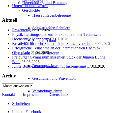
Wettbewerbe
Unterstützung und Beratung
Unterricht und Lernen
Geschichte
Hausaufgabenbetreuung
Aktuell
Schüler helfen Schülern
Prozentetag
22.07.2026
Physik-Leistungskurs zum Praktikum an der Technischen
Hochschule Mannheim
07.07.2026
Summerschool
Kreativität für mehr Sicherheit im Straßenverkehr
20.05.2026
Erfolgreiche Teilnahme an der Internationalen Chemie-
Olympiade
21.04.2026
Schülermentoren
Freiburger Gymnasium inszeniert Stück der Jungen Bühne
Bach
26.03.2026
Beratungslehrer
Junge Bühne Bach begeistert mit Inszenierung
17.03.2026
Archiv
Gesundheit und Prävention
Archiv
Verbindungslehrer
Kontakt
Impressum
Datenschutz
Schulleben
Link zu Facebook