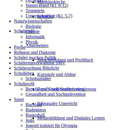
Orchester
Matthäuskirche
Stimm-Band (Kl. 8-12)
Trommeln
Unterstufenchor (Kl. 5-7)
Schulhof
Naturwissenschaften
Biologie
Schulprofil
Chemie
Informatik
Physik
Allgemeines
Presse
Religion und Diakonie
Schüler machen Politik
Sprachenfolgen und Profilfach
Schülermitverwaltung SMV
Schülerzeitung Blitzlicht
Schulleben
Kursstufe und Abitur
Schulsanitäter
Schulprofil
Berufs- und Studienorientierung
Berufs- und Studienorientierung
Gesundheit und Suchtprävention
Sport
Bilingualer Unterricht
Bachlauf
Badminton
Basketball
Medienbildung und Digitales Lernen
Judo
Jugend trainiert für Olympia