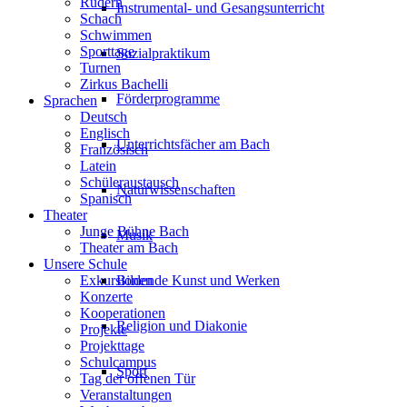
Rudern
Instrumental- und Gesangsunterricht
Schach
Schwimmen
Sporttage
Sozialpraktikum
Turnen
Zirkus Bachelli
Förderprogramme
Sprachen
Deutsch
Englisch
Unterrichtsfächer am Bach
Französisch
Latein
Schüleraustausch
Naturwissenschaften
Spanisch
Theater
Junge Bühne Bach
Musik
Theater am Bach
Unsere Schule
Bildende Kunst und Werken
Exkursionen
Konzerte
Kooperationen
Religion und Diakonie
Projekte
Projekttage
Schulcampus
Sport
Tag der offenen Tür
Veranstaltungen