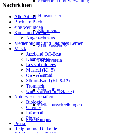
Sekretariat und Verwaltung
Nachrichten
Hausmeister
Alle Artikel
Buch am Bach
eine-welt-laden
Elternbeirat
Kunst und Werken
Augenschmaus
Medienbildung und Digitales Lernen
Schulausschuss
Musik
Jazzband Off-Beat
Knabenchor
Förderverein
Les voix dorées
Musical (Kl. 5)
Alumni
Orchester
Stimm-Band (Kl. 8-12)
Trommeln
Schulstiftung
Unterstufenchor (Kl. 5-7)
Naturwissenschaften
Biologie
Stellenausschreibungen
Chemie
Informatik
Physik
Schulcampus
Presse
Religion und Diakonie