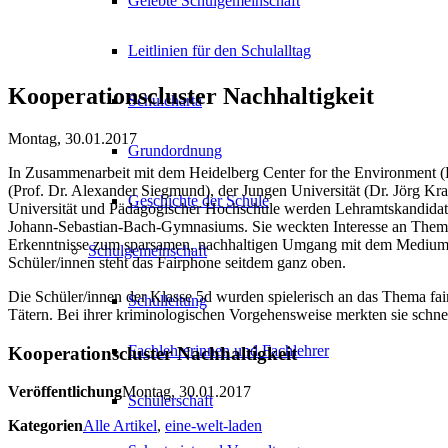
Gelebte Schulgemeinschaft
Leitlinien für den Schulalltag
Kooperationscluster Nachhaltigkeit
Schulcharta
Montag, 30.01.2017
Grundordnung
In Zusammenarbeit mit dem Heidelberg Center for the Environment (H
(Prof. Dr. Alexander Siegmund), der Jungen Universität (Dr. Jörg Kr
Geschichte der Schule
Universität und Pädagogischer Hochschule werden Lehramtskandidat/
Johann-Sebastian-Bach-Gymnasiums. Sie weckten Interesse an Theme
Erkenntnisse zum sparsamen, nachhaltigen Umgang mit dem Medium ge
Schulgemeinschaft
Schüler/innen steht das Fairphone seitdem ganz oben.
Die Schüler/innen der Klasse 5d wurden spielerisch an das Thema fai
Schulleitung
Tätern. Bei ihrer kriminologischen Vorgehensweise merkten sie schne
Fachlehrerinnen und Fachlehrer
Kooperationscluster Nachhaltigkeit
Veröffentlichung
Montag, 30.01.2017
Schülerschaft
Kategorien
Alle Artikel
,
eine-welt-laden