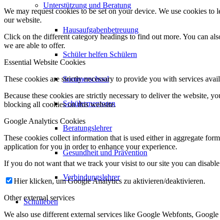
Unterstützung und Beratung
We may request cookies to be set on your device. We use cookies to le
our website.
Hausaufgabenbetreuung
Click on the different category headings to find out more. You can a
we are able to offer.
Schüler helfen Schülern
Essential Website Cookies
These cookies are strictly necessary to provide you with services avail
Summerschool
Because these cookies are strictly necessary to deliver the website, 
Schülermentoren
blocking all cookies on this website.
Google Analytics Cookies
Beratungslehrer
These cookies collect information that is used either in aggregate fo
application for you in order to enhance your experience.
Gesundheit und Prävention
If you do not want that we track your visist to our site you can disabl
Verbindungslehrer
Hier klicken, um Google Analytics zu aktivieren/deaktivieren.
Other external services
Schulleben
We also use different external services like Google Webfonts, Google