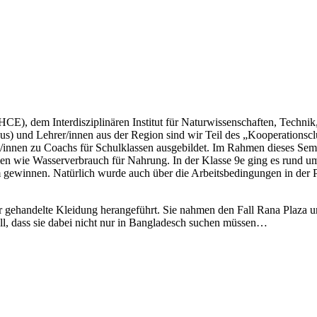
CE), dem Interdisziplinären Institut für Naturwissenschaften, Techn
aus) und Lehrer/innen aus der Region sind wir Teil des „Kooperations
innen zu Coachs für Schulklassen ausgebildet. Im Rahmen dieses Semi
n wie Wasserverbrauch für Nahrung. In der Klasse 9e ging es rund u
winnen. Natürlich wurde auch über die Arbeitsbedingungen in der Pr
r gehandelte Kleidung herangeführt. Sie nahmen den Fall Rana Plaza u
ll, dass sie dabei nicht nur in Bangladesch suchen müssen…