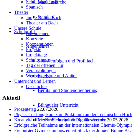
Schüleraustausch
Matthäuskirche
Spanisch
Theater
Schulhof
Junge Bühne Bach
Theater am Bach
Unsere Schule
Schulprofil
Exkursionen
Konzerte
Kooperationen
Allgemeines
Projekte
Projekttage
Schulcampus
Sprachenfolgen und Profilfach
Tag der offenen Tür
Veranstaltungen
Kursstufe und Abitur
Wettbewerbe
Unterricht und Lernen
Geschichte
Berufs- und Studienorientierung
Aktuell
Bilingualer Unterricht
Prozentetag
22.07.2026
Physik-Leistungskurs zum Praktikum an der Technischen Ho
Medienbildung und Digitales Lernen
Kreativität für mehr Sicherheit im Straßenverkehr
20.05.2026
Erfolgreiche Teilnahme an der Internationalen Chemie-Olympi
Freiburger Gymnasium inszeniert Stück der Jungen Bühne Ba