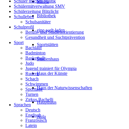
Schüler machen Politik
Mensa
Schülermitverwaltung SMV
Schülerzeitung Blitzlicht
Bibliothek
Schulleben
Schulsanitäter
Schulprofil
eine-welt-laden
Berufs- und Studienorientierung
Gesundheit und Suchtprävention
Sport
Sportstätten
Bachlauf
Badminton
Basketball
Studienhaus
Judo
Jugend trainiert für Olympia
Haus der Künste
Rudern
Schach
Schwimmen
Haus der Naturwissenschaften
Sporttage
Turnen
Zirkus Bachelli
Haupthaus
Sprachen
Deutsch
Englisch
Aula
Französisch
Latein