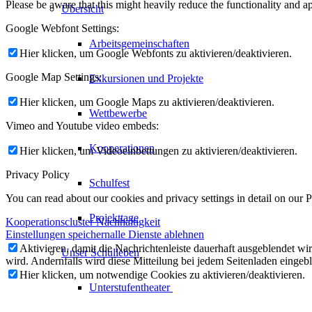
Please be aware that this might heavily reduce the functionality and a
Übersicht
Google Webfont Settings:
Arbeitsgemeinschaften
Hier klicken, um Google Webfonts zu aktivieren/deaktivieren.
Google Map Settings:
Exkursionen und Projekte
Hier klicken, um Google Maps zu aktivieren/deaktivieren.
Wettbewerbe
Vimeo and Youtube video embeds:
Kooperationen
Hier klicken, um Videoeinbettungen zu aktivieren/deaktivieren.
Privacy Policy
Schulfest
You can read about our cookies and privacy settings in detail on our 
Projekttage
Kooperationscluster Nachhaltigkeit
Einstellungen speichern
alle Dienste ablehnen
Aktivieren, damit die Nachrichtenleiste dauerhaft ausgeblendet w
Unser Schulleben
wird. Andernfalls wird diese Mitteilung bei jedem Seitenladen eingeb
Hier klicken, um notwendige Cookies zu aktivieren/deaktivieren.
Unterstufentheater