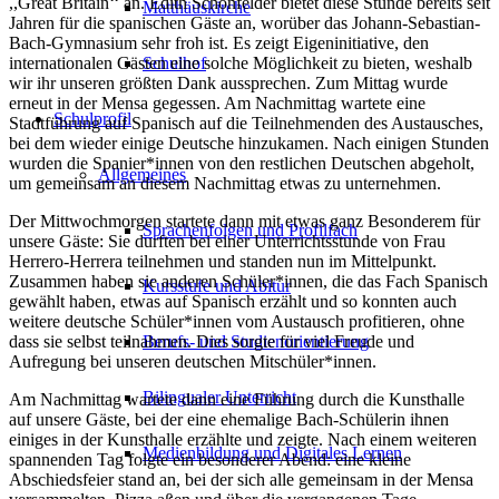
,,Great Britain‘‘ an. Edith Schönfelder bietet diese Stunde bereits seit
Matthäuskirche
Jahren für die spanischen Gäste an, worüber das Johann-Sebastian-
Bach-Gymnasium sehr froh ist. Es zeigt Eigeninitiative, den
internationalen Gästen eine solche Möglichkeit zu bieten, weshalb
Schulhof
wir ihr unseren größten Dank aussprechen. Zum Mittag wurde
erneut in der Mensa gegessen. Am Nachmittag wartete eine
Schulprofil
Stadtführung auf Spanisch auf die Teilnehmenden des Austausches,
bei dem wieder einige Deutsche hinzukamen. Nach einigen Stunden
wurden die Spanier*innen von den restlichen Deutschen abgeholt,
Allgemeines
um gemeinsam an diesem Nachmittag etwas zu unternehmen.
Der Mittwochmorgen startete dann mit etwas ganz Besonderem für
Sprachenfolgen und Profilfach
unsere Gäste: Sie durften bei einer Unterrichtsstunde von Frau
Herrero-Herrera teilnehmen und standen nun im Mittelpunkt.
Zusammen haben sie anderen Schüler*innen, die das Fach Spanisch
Kursstufe und Abitur
gewählt haben, etwas auf Spanisch erzählt und so konnten auch
weitere deutsche Schüler*innen vom Austausch profitieren, ohne
dass sie selbst teilnahmen. Dies sorgte für viel Freude und
Berufs- und Studienorientierung
Aufregung bei unseren deutschen Mitschüler*innen.
Bilingualer Unterricht
Am Nachmittag wartete dann eine Führung durch die Kunsthalle
auf unsere Gäste, bei der eine ehemalige Bach-Schülerin ihnen
einiges in der Kunsthalle erzählte und zeigte. Nach einem weiteren
Medienbildung und Digitales Lernen
spannenden Tag folgte ein besonderer Abend: eine kleine
Abschiedsfeier stand an, bei der sich alle gemeinsam in der Mensa