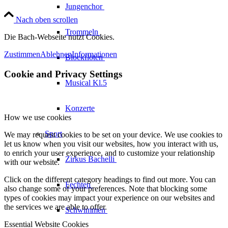
Jungenchor
Nach oben scrollen
Trommeln
Die Bach-Webseite nutzt Cookies.
Zustimmen
Ablehnen
Informationen
Blockflöten
Cookie and Privacy Settings
Musical Kl.5
Konzerte
How we use cookies
Sport
We may request cookies to be set on your device. We use cookies to
let us know when you visit our websites, how you interact with us,
to enrich your user experience, and to customize your relationship
Zirkus
Bachelli
with our website.
Click on the different category headings to find out more. You can
Fechten
also change some of your preferences. Note that blocking some
types of cookies may impact your experience on our websites and
the services we are able to offer.
Schwimmen
Essential Website Cookies