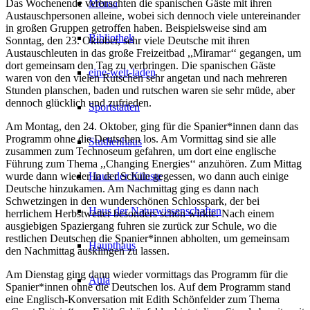
Das Wochenende verbrachten die spanischen Gäste mit ihren
Mensa
Austauschpersonen alleine, wobei sich dennoch viele untereinander
in großen Gruppen getroffen haben. Beispielsweise sind am
Bibliothek
Sonntag, den 23. Oktober, sehr viele Deutsche mit ihren
Austauschleuten in das große Freizeitbad ,,Miramar‘‘ gegangen, um
dort gemeinsam den Tag zu verbringen. Die spanischen Gäste
eine-welt-laden
waren von den vielen Rutschen sehr angetan und nach mehreren
Stunden planschen, baden und rutschen waren sie sehr müde, aber
dennoch glücklich und zufrieden.
Sportstätten
Am Montag, den 24. Oktober, ging für die Spanier*innen dann das
Programm ohne die Deutschen los. Am Vormittag sind sie alle
Studienhaus
zusammen zum Technoseum gefahren, um dort eine englische
Führung zum Thema ,,Changing Energies‘‘ anzuhören. Zum Mittag
wurde dann wieder in der Schule gegessen, wo dann auch einige
Haus der Künste
Deutsche hinzukamen. Am Nachmittag ging es dann nach
Schwetzingen in den wunderschönen Schlosspark, der bei
Haus der Naturwissenschaften
herrlichem Herbstwetter besonders schön wirkte. Nach einem
ausgiebigen Spaziergang fuhren sie zurück zur Schule, wo die
restlichen Deutschen die Spanier*innen abholten, um gemeinsam
Haupthaus
den Nachmittag ausklingen zu lassen.
Am Dienstag ging dann wieder vormittags das Programm für die
Aula
Spanier*innen ohne die Deutschen los. Auf dem Programm stand
eine Englisch-Konversation mit Edith Schönfelder zum Thema