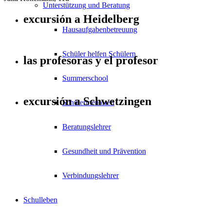
Unterstützung und Beratung
excursión a Heidelberg
Hausaufgabenbetreuung
Schüler helfen Schülern
las profesoras y el profesor
Summerschool
excursión a Schwetzingen
Schülermentoren
Beratungslehrer
Gesundheit und Prävention
Verbindungslehrer
Schulleben