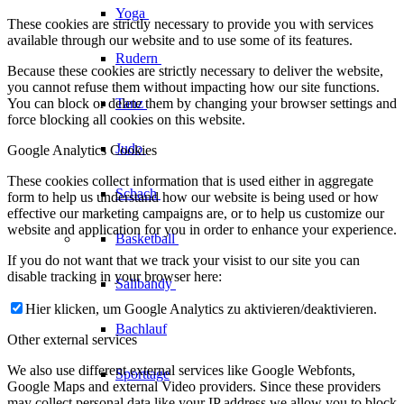
Yoga
These cookies are strictly necessary to provide you with services
available through our website and to use some of its features.
Rudern
Because these cookies are strictly necessary to deliver the website,
you cannot refuse them without impacting how our site functions.
You can block or delete them by changing your browser settings and
Tanz
force blocking all cookies on this website.
Judo
Google Analytics Cookies
These cookies collect information that is used either in aggregate
Schach
form to help us understand how our website is being used or how
effective our marketing campaigns are, or to help us customize our
website and application for you in order to enhance your experience.
Basketball
If you do not want that we track your visist to our site you can
disable tracking in your browser here:
Salibandy
Hier klicken, um Google Analytics zu aktivieren/deaktivieren.
Bachlauf
Other external services
We also use different external services like Google Webfonts,
Sporttage
Google Maps and external Video providers. Since these providers
may collect personal data like your IP address we allow you to block