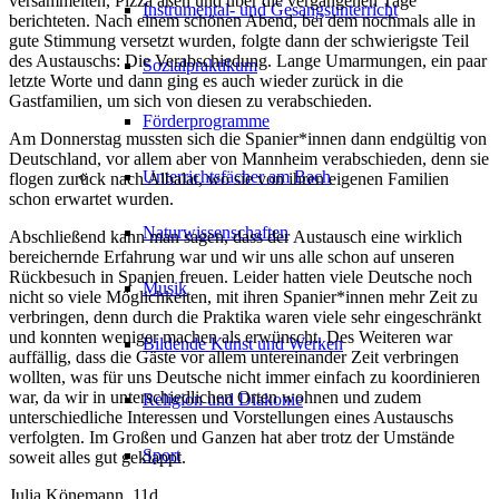
versammelten, Pizza aßen und über die vergangenen Tage
Instrumental- und Gesangsunterricht
berichteten. Nach einem schönen Abend, bei dem nochmals alle in
gute Stimmung versetzt wurden, folgte dann der schwierigste Teil
des Austauschs: Die Verabschiedung. Lange Umarmungen, ein paar
Sozialpraktikum
letzte Worte und dann ging es auch wieder zurück in die
Gastfamilien, um sich von diesen zu verabschieden.
Förderprogramme
Am Donnerstag mussten sich die Spanier*innen dann endgültig von
Deutschland, vor allem aber von Mannheim verabschieden, denn sie
Unterrichtsfächer am Bach
flogen zurück nach Albalat, wo sie von ihren eigenen Familien
schon erwartet wurden.
Naturwissenschaften
Abschließend kann man sagen, dass der Austausch eine wirklich
bereichernde Erfahrung war und wir uns alle schon auf unseren
Rückbesuch in Spanien freuen. Leider hatten viele Deutsche noch
Musik
nicht so viele Möglichkeiten, mit ihren Spanier*innen mehr Zeit zu
verbringen, denn durch die Praktika waren viele sehr eingeschränkt
und konnten weniger machen als erwünscht. Des Weiteren war
Bildende Kunst und Werken
auffällig, dass die Gäste vor allem untereinander Zeit verbringen
wollten, was für uns Deutsche nicht immer einfach zu koordinieren
war, da wir in unterschiedlichen Orten wohnen und zudem
Religion und Diakonie
unterschiedliche Interessen und Vorstellungen eines Austauschs
verfolgten. Im Großen und Ganzen hat aber trotz der Umstände
Sport
soweit alles gut geklappt.
Julia Könemann, 11d