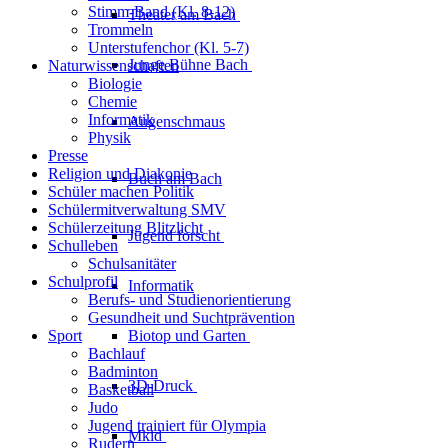
Stimm-Band (Kl. 8-12)
Theater am
Bach
Trommeln
Unterstufenchor (Kl. 5-7)
Junge Bühne
Bach
Naturwissenschaften
Biologie
Chemie
Informatik
Augenschmaus
Physik
Presse
Religion und Diakonie
Buch am Bach
Schüler machen Politik
Schülermitverwaltung SMV
Schülerzeitung Blitzlicht
Jugend forscht
Schulleben
Schulsanitäter
Schulprofil
Informatik
Berufs- und Studienorientierung
Gesundheit und Suchtprävention
Sport
Biotop und Garten
Bachlauf
Badminton
3D-Druck
Basketball
Judo
Jugend trainiert für Olympia
Mkid
Rudern