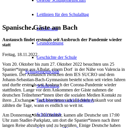
Gelebte Schulgemeinschaft
Leitlinien für den Schulalltag
Spanische Gäste am Bach
Schulcharta
Austausch findet erstmals seit Ausbruch der Pandemie wieder
Grundordnung
statt
Freitag, 18.11.2022
Geschichte der Schule
Vom 20. Oktober bis zum 27. Oktober 2022 besuchten uns 25
Spanier*innen aus Albalat, einem Dorf in der Nähe von Valencia in
Schulgemeinschaft
Spanien. Der Austausch zwischen dem IES SUCRO und dem
Johann-Sebastian-Bach-Gymnasium besteht schon seit vielen Jahren
und durfte erstmals seit Ausbruch der Corona-Pandemie wieder
Schulleitung
stattfinden. Lange vor dem Ankommen der Gäste nahmen die
deutschen Teilnehmer*innen über die sozialen Medien Kontakt zu
ihren ,,Exchanges‘‘ auf, bereiteten sich auf deren Ankunft vor und
Fachlehrerinnen und Fachlehrer
zählten die Tage, wann es endlich so weit ist.
Schülerschaft
Am Donnerstag, den 20.Oktober, kamen alle Deutsche um 17:00
Uhr zum Stadler-Parkplatz, um dort die Spanier*innen nach ihrer
langen Reise abzuholen und zu begrüßen. Einige Deutsche haben