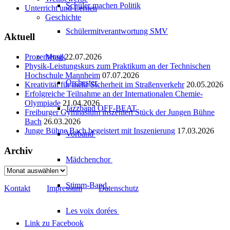
Schüler machen Politik
Unterricht und Lernen
Geschichte
Schülermitverantwortung SMV
Aktuell
Prozentetag
Musik
22.07.2026
Physik-Leistungskurs zum Praktikum an der Technischen
Hochschule Mannheim
07.07.2026
Orchester
Kreativität für mehr Sicherheit im Straßenverkehr
20.05.2026
Erfolgreiche Teilnahme an der Internationalen Chemie-
Olympiade
21.04.2026
Jazzband
OFF-BEAT
Freiburger Gymnasium inszeniert Stück der Jungen Bühne
Bach
26.03.2026
Junge Bühne Bach begeistert mit Inszenierung
17.03.2026
Vorband
Archiv
Mädchenchor
Archiv
Stimm-Band
Kontakt
Impressum
Datenschutz
Les voix
dorées
Link zu Facebook