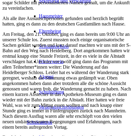
Sekretariat und Verwaltung
sogar Schilder mit personalisierten Namen gemalt, um die Ankunft
zu vereinfachen.
Hausmeister
Als alle ihre Austauschpersonen gefunden und herzlich begrüßt
hatten, ging es dann zu den deutschen Gastfamilien nach Hause.
Elternbeirat
Am Freitag, den 21. Oktober, ging es dann bereits um 9:00 Uhr an
unserer Schule los. Zuerst mussten noch einige organisatorische
Sachen geklärt werden und kurz darauf machten wir uns mit der S-
Schulausschuss
Bahn auf den Weg nach Heidelberg. Dort angekommen hatten wir
erstmal knapp eine Stunde Freizeit, in der es viele in die Altstadt
verschlagen hat. Um kurz vor zwölf ging dann das Programm mit
Förderverein
allen Teilnehmer*innen weiter: Die Wanderung auf das
Heidelberger Schloss. Leider hat es während der Wanderung stark
Alumni
geregnet, weshalb die Stimmung etwas gedämpft war. Oben
angekommen haben dann aber trotzdem alle die schöne Aussicht
genossen und waren froh, die Wanderung gemacht zu haben. Nach
Schulstiftung
einem kurzen Abstecher in das Apotheken-Museum ging es dann
wieder mit der Bahn zurück in die Altstadt. Hier hatten wir freie
Wahl, was wir zum Mittag essen wollten und nach knapp einer
Stellenausschreibungen
Stunde ging es immer in Fünfergruppen zurück nach Mannheim.
Nach diesem Ausflug waren alle sehr erschöpft von den vielen
neuen und interessanten Begegnungen und Erfahrungen, nach
Schulcampus
einem bereits aufregenden Vortag.