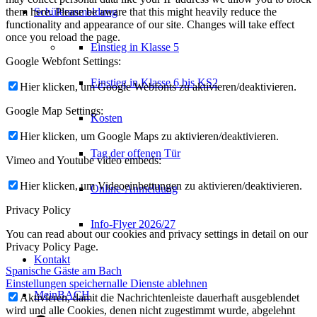
them here. Please be aware that this might heavily reduce the
Schüleranmeldung
functionality and appearance of our site. Changes will take effect
once you reload the page.
Einstieg in Klasse 5
Google Webfont Settings:
Einstieg in Klasse 6 bis KS2
Hier klicken, um Google Webfonts zu aktivieren/deaktivieren.
Google Map Settings:
Kosten
Hier klicken, um Google Maps zu aktivieren/deaktivieren.
Tag der offenen Tür
Vimeo and Youtube video embeds:
Hier klicken, um Videoeinbettungen zu aktivieren/deaktivieren.
Online-Anmeldung
Privacy Policy
Info-Flyer 2026/27
You can read about our cookies and privacy settings in detail on our
Privacy Policy Page.
Kontakt
Spanische Gäste am Bach
Einstellungen speichern
alle Dienste ablehnen
MeinBACH
Aktivieren, damit die Nachrichtenleiste dauerhaft ausgeblendet
wird und alle Cookies, denen nicht zugestimmt wurde, abgelehnt