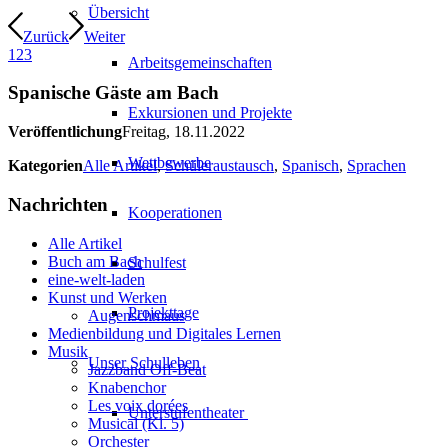
Übersicht
Zurück
Weiter
1
2
3
Arbeitsgemeinschaften
Spanische Gäste am Bach
Exkursionen und Projekte
Veröffentlichung
Freitag, 18.11.2022
Wettbewerbe
Kategorien
Alle Artikel
,
Schüleraustausch
,
Spanisch
,
Sprachen
Nachrichten
Kooperationen
Alle Artikel
Buch am Bach
Schulfest
eine-welt-laden
Kunst und Werken
Projekttage
Augenschmaus
Medienbildung und Digitales Lernen
Musik
Unser Schulleben
Jazzband Off-Beat
Knabenchor
Les voix dorées
Unterstufentheater
Musical (Kl. 5)
Orchester