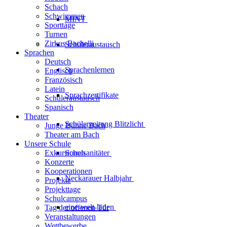
Schach
Schwimmen
MINT
Sporttage
Turnen
Zirkus Bachelli
Schüleraustausch
Sprachen
Deutsch
Sprachenlernen
Englisch
Französisch
Latein
Sprachzertifikate
Schüleraustausch
Spanisch
Theater
Schülerzeitung
Blitzlicht
Junge Bühne Bach
Theater am Bach
Unsere Schule
Exkursionen
Schulsanitäter
Konzerte
Kooperationen
Neckarauer
Halbjahr
Projekte
Projekttage
Schulcampus
eine-welt-laden
Tag der offenen Tür
Veranstaltungen
Wettbewerbe