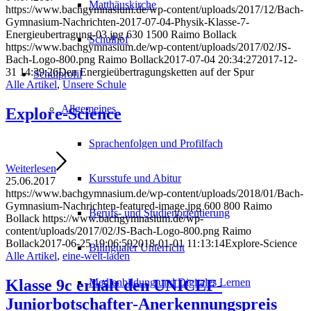
Matthäuskirche
https://www.bachgymnasium.de/wp-content/uploads/2017/12/Bach-
Gymnasium-Nachrichten-2017-07-04-Physik-Klasse-7-
Energieubertragung-03.jpg
630
1500
Raimo Bollack
Schulhof
https://www.bachgymnasium.de/wp-content/uploads/2017/02/JS-
Bach-Logo-800.png
Raimo Bollack
2017-07-04 20:34:27
2017-12-
31 14:39:26
Den Energieübertragungsketten auf der Spur
Schulprofil
Alle Artikel
,
Unsere Schule
Allgemeines
Explore-Science
Sprachenfolgen und Profilfach
Weiterlesen
Kursstufe und Abitur
25.06.2017
https://www.bachgymnasium.de/wp-content/uploads/2018/01/Bach-
Gymnasium-Nachrichten-featured-image.jpg
600
800
Raimo
Berufs- und Studienorientierung
Bollack
https://www.bachgymnasium.de/wp-
content/uploads/2017/02/JS-Bach-Logo-800.png
Raimo
Bollack
2017-06-25 19:06:59
2018-01-01 11:13:14
Explore-Science
Bilingualer Unterricht
Alle Artikel
,
eine-welt-laden
Klasse 9c erhält den UNICEF-
Medienbildung und Digitales Lernen
Juniorbotschafter-Anerkennungspreis