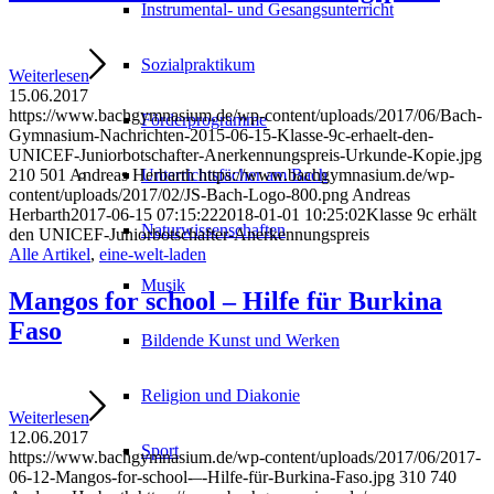
Instrumental- und Gesangsunterricht
Sozialpraktikum
Weiterlesen
15.06.2017
https://www.bachgymnasium.de/wp-content/uploads/2017/06/Bach-
Förderprogramme
Gymnasium-Nachrichten-2015-06-15-Klasse-9c-erhaelt-den-
UNICEF-Juniorbotschafter-Anerkennungspreis-Urkunde-Kopie.jpg
210
501
Andreas Herbarth
https://www.bachgymnasium.de/wp-
Unterrichtsfächer am Bach
content/uploads/2017/02/JS-Bach-Logo-800.png
Andreas
Herbarth
2017-06-15 07:15:22
2018-01-01 10:25:02
Klasse 9c erhält
Naturwissenschaften
den UNICEF-Juniorbotschafter-Anerkennungspreis
Alle Artikel
,
eine-welt-laden
Musik
Mangos for school – Hilfe für Burkina
Faso
Bildende Kunst und Werken
Religion und Diakonie
Weiterlesen
12.06.2017
Sport
https://www.bachgymnasium.de/wp-content/uploads/2017/06/2017-
06-12-Mangos-for-school-–-Hilfe-für-Burkina-Faso.jpg
310
740