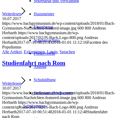
Sekretariat und Verwaltung
Weiterlesen
Hausmeister
16.07.2017
https://www.bachgymnasium.de/wp-content/uploads/2018/01/Bach-
Elternbeirat
Gymnasium-Nachrichten-featured-image.jpg
600
800
Andreas
Herbarth
https://www.bachgymnasium.de/wp-
content/uploads/2017/02/JS-Bach-Logo-800.png
Andreas
Schulausschuss
Herbarth
2017-07-16 08:21:43
2018-01-01 11:12:16
Facetten des
Populismus
Alle Artikel
,
Exkursionen
,
Latein
,
Sprachen
Förderverein
Studienfahrt nach Rom
Alumni
Schulstiftung
Weiterlesen
10.07.2017
Stellenausschreibungen
https://www.bachgymnasium.de/wp-content/uploads/2018/01/Bach-
Gymnasium-Nachrichten-featured-image.jpg
600
800
Andreas
Herbarth
https://www.bachgymnasium.de/wp-
Schulcampus
content/uploads/2017/02/JS-Bach-Logo-800.png
Andreas
Herbarth
2017-07-10 06:51:48
2018-01-01 11:12:48
Studienfahrt
nach Rom