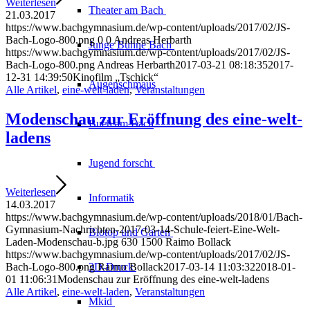
Weiterlesen
Theater am
Bach
21.03.2017
https://www.bachgymnasium.de/wp-content/uploads/2017/02/JS-
Bach-Logo-800.png
0
0
Andreas Herbarth
Junge Bühne
Bach
https://www.bachgymnasium.de/wp-content/uploads/2017/02/JS-
Bach-Logo-800.png
Andreas Herbarth
2017-03-21 08:18:35
2017-
12-31 14:39:50
Kinofilm „Tschick“
Augenschmaus
Alle Artikel
,
eine-welt-laden
,
Veranstaltungen
Modenschau zur Eröffnung des eine-welt-
Buch am Bach
ladens
Jugend forscht
Weiterlesen
Informatik
14.03.2017
https://www.bachgymnasium.de/wp-content/uploads/2018/01/Bach-
Gymnasium-Nachrichten-2017-03-14-Schule-feiert-Eine-Welt-
Biotop und Garten
Laden-Modenschau-b.jpg
630
1500
Raimo Bollack
https://www.bachgymnasium.de/wp-content/uploads/2017/02/JS-
Bach-Logo-800.png
Raimo Bollack
2017-03-14 11:03:32
2018-01-
3D-Druck
01 11:06:31
Modenschau zur Eröffnung des eine-welt-ladens
Alle Artikel
,
eine-welt-laden
,
Veranstaltungen
Mkid