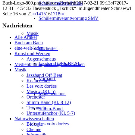
Bach-Logo-800.png
Andreas Herbarth
2017-02-21 09:13:47
2017-
Schüler machen Politik
12-31 14:54:32
Theaterstück „Tschick“ im Jugendtheater Schnawwl
Seite 16 von 21
«
‹
14
15
16
17
18
›
»
Schülermitverantwortung SMV
Nachrichten
Musik
Alle Artikel
Buch am Bach
eine-welt-laden
Orchester
Kunst und Werken
Augenschmaus
Jazzband
OFF-BEAT
Medienbildung und Digitales Lernen
Musik
Jazzband Off-Beat
Vorband
Knabenchor
Les voix dorées
Musical (Kl. 5)
Mädchenchor
Orchester
Stimm-Band (Kl. 8-12)
Trommeln
Stimm-Band
Unterstufenchor (Kl. 5-7)
Naturwissenschaften
Les voix
dorées
Biologie
Chemie
Informatik