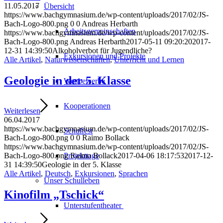
11.05.2017
Übersicht
https://www.bachgymnasium.de/wp-content/uploads/2017/02/JS-
Bach-Logo-800.png
0
0
Andreas Herbarth
Arbeitsgemeinschaften
https://www.bachgymnasium.de/wp-content/uploads/2017/02/JS-
Bach-Logo-800.png
Andreas Herbarth
2017-05-11 09:20:20
2017-
12-31 14:39:50
Alkoholverbot für Jugendliche?
Exkursionen und Projekte
Alle Artikel
,
Naturwissenschaften
,
Unterricht und Lernen
Geologie in der 5. Klasse
Wettbewerbe
Kooperationen
Weiterlesen
06.04.2017
https://www.bachgymnasium.de/wp-content/uploads/2017/02/JS-
Schulfest
Bach-Logo-800.png
0
0
Raimo Bollack
https://www.bachgymnasium.de/wp-content/uploads/2017/02/JS-
Bach-Logo-800.png
Raimo Bollack
2017-04-06 18:17:53
2017-12-
Projekttage
31 14:39:50
Geologie in der 5. Klasse
Alle Artikel
,
Deutsch
,
Exkursionen
,
Sprachen
Unser Schulleben
Kinofilm „Tschick“
Unterstufentheater