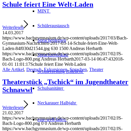
Schule feiert Eine Welt-Laden
MINT
Schüleraustausch
Weiterlesen
14.03.2017
https://www.bachgymnasium.de/wp-content/uploads/2017/03/Bach-
Sprachenlernen
Gymnasium-Nachrichten-2017-03-14-Schule-feiert-Eine-Welt-
Laden-84f030d21544.jpg
630
1500
Andreas Herbarth
https://www.bachgymnasium.de/wp-content/uploads/2017/02/JS-
Sprachzertifikate
Bach-Logo-800.png
Andreas Herbarth
2017-03-14 06:47:43
2018-
01-01 11:01:17
Schule feiert Eine Welt-Laden
Alle Artikel
,
Deutsch
,
Exkursionen
,
Sprachen
,
Theater
Schülerzeitung
Blitzlicht
Theaterstück „Tschick“ im Jugendtheater
Schulsanitäter
Schnawwl
Neckarauer
Halbjahr
Weiterlesen
21.02.2017
https://www.bachgymnasium.de/wp-content/uploads/2017/02/JS-
eine-welt-laden
Bach-Logo-800.png
0
0
Andreas Herbarth
https://www.bachgymnasium.de/wp-content/uploads/2017/02/JS-