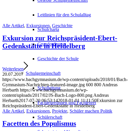
Gelebte Schulgemeinschaft
Leitlinien für den Schulalltag
Alle Artikel
,
Exkursionen
,
Geschichte
Schulcharta
Exkursion zur Reichspräsident-Ebert-
Grundordnung
Gedenkstätte in Heidelberg
Geschichte der Schule
Weiterlesen
Schulgemeinschaft
20.07.2017
https://www.bachgymnasium.de/wp-content/uploads/2018/01/Bach-
Gymnasium-Nachrichten-featured-image.jpg
600
800
Andreas
Schulleitung
Herbarth
https://www.bachgymnasium.de/wp-
content/uploads/2017/02/JS-Bach-Logo-800.png
Andreas
Herbarth
2017-07-20 06:53:14
2018-01-01 11:11:50
Exkursion zur
Fachlehrerinnen und Fachlehrer
Reichspräsident-Ebert-Gedenkstätte in Heidelberg
Alle Artikel
,
Exkursionen
,
Projekte
,
Schüler machen Politik
Schülerschaft
Facetten des Populismus