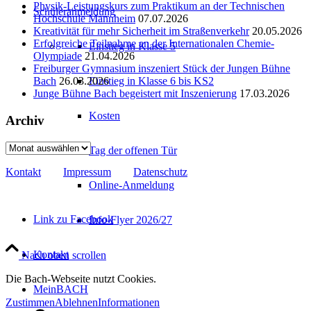
Physik-Leistungskurs zum Praktikum an der Technischen
Schüleranmeldung
Hochschule Mannheim
07.07.2026
Kreativität für mehr Sicherheit im Straßenverkehr
20.05.2026
Erfolgreiche Teilnahme an der Internationalen Chemie-
Einstieg in Klasse 5
Olympiade
21.04.2026
Freiburger Gymnasium inszeniert Stück der Jungen Bühne
Einstieg in Klasse 6 bis KS2
Bach
26.03.2026
Junge Bühne Bach begeistert mit Inszenierung
17.03.2026
Kosten
Archiv
Archiv
Tag der offenen Tür
Kontakt
Impressum
Datenschutz
Online-Anmeldung
Link zu Facebook
Info-Flyer 2026/27
Kontakt
Nach oben scrollen
Die Bach-Webseite nutzt Cookies.
MeinBACH
Zustimmen
Ablehnen
Informationen