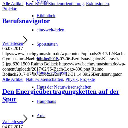
Mensa
Alle Artikel
,
Berufs- und Studienorientierung
,
Exkursionen
,
Projekte
Bibliothek
Berufsnavigator
eine-welt-laden
Weiterlesen
Sportstätten
06.07.2017
https://www.bachgymnasium.de/wp-content/uploads/2017/12/Bach-
Studienhaus
Gymnasium-Nachrichten-2017-07-06-Berufsnavigator-Klasse-9-
2.jpg
630
1500
Raimo Bollack
https://www.bachgymnasium.de/wp-
content/uploads/2017/02/JS-Bach-Logo-800.png
Raimo
Haus der Künste
Bollack
2017-07-06 21:02:32
2017-12-31 14:39:26
Berufsnavigator
Alle Artikel
,
Naturwissenschaften
,
Physik
,
Projekte
Haus der Naturwissenschaften
Den Energieübertragungsketten auf der
Spur
Haupthaus
Aula
Weiterlesen
04.07.2017