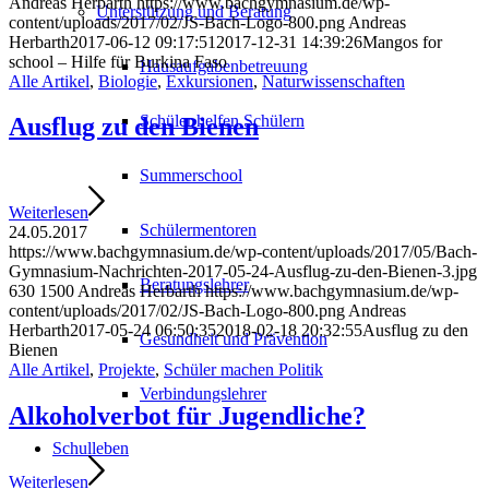
Andreas Herbarth
https://www.bachgymnasium.de/wp-
Unterstützung und Beratung
content/uploads/2017/02/JS-Bach-Logo-800.png
Andreas
Herbarth
2017-06-12 09:17:51
2017-12-31 14:39:26
Mangos for
school – Hilfe für Burkina Faso
Hausaufgabenbetreuung
Alle Artikel
,
Biologie
,
Exkursionen
,
Naturwissenschaften
Schüler helfen Schülern
Ausflug zu den Bienen
Summerschool
Weiterlesen
Schülermentoren
24.05.2017
https://www.bachgymnasium.de/wp-content/uploads/2017/05/Bach-
Gymnasium-Nachrichten-2017-05-24-Ausflug-zu-den-Bienen-3.jpg
Beratungslehrer
630
1500
Andreas Herbarth
https://www.bachgymnasium.de/wp-
content/uploads/2017/02/JS-Bach-Logo-800.png
Andreas
Herbarth
2017-05-24 06:50:35
2018-02-18 20:32:55
Ausflug zu den
Gesundheit und Prävention
Bienen
Alle Artikel
,
Projekte
,
Schüler machen Politik
Verbindungslehrer
Alkoholverbot für Jugendliche?
Schulleben
Weiterlesen