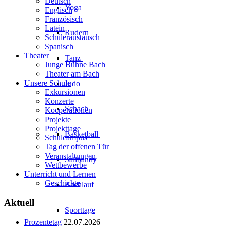
Deutsch
Yoga
Englisch
Französisch
Latein
Rudern
Schüleraustausch
Spanisch
Theater
Tanz
Junge Bühne Bach
Theater am Bach
Unsere Schule
Judo
Exkursionen
Konzerte
Schach
Kooperationen
Projekte
Projekttage
Basketball
Schulcampus
Tag der offenen Tür
Veranstaltungen
Salibandy
Wettbewerbe
Unterricht und Lernen
Geschichte
Bachlauf
Aktuell
Sporttage
Prozentetag
22.07.2026